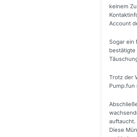
keinem Zu
Kontaktinf
Account d
Sogar ein 
bestätigte
Täuschung
Trotz der
Pump.fun 
Abschließe
wachsende
auftaucht.
Diese Münz