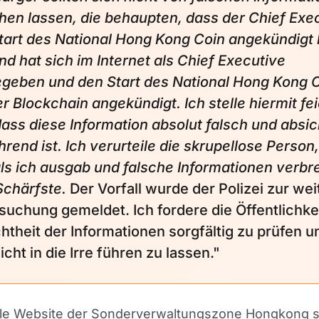
hen lassen, die behaupten, dass der Chief Exe
tart des National Hong Kong Coin angekündigt 
d hat sich im Internet als Chief Executive
geben und den Start des National Hong Kong 
r Blockchain angekündigt. Ich stelle hiermit fei
 dass diese Information absolut falsch und absic
hrend ist. Ich verurteile die skrupellose Person,
als ich ausgab und falsche Informationen verbre
Schärfste.
Der Vorfall wurde der Polizei zur we
suchung gemeldet. Ich fordere die Öffentlichkei
chtheit der Informationen sorgfältig zu prüfen u
icht in die Irre führen zu lassen."
elle Website der Sonderverwaltungszone Hongkong s