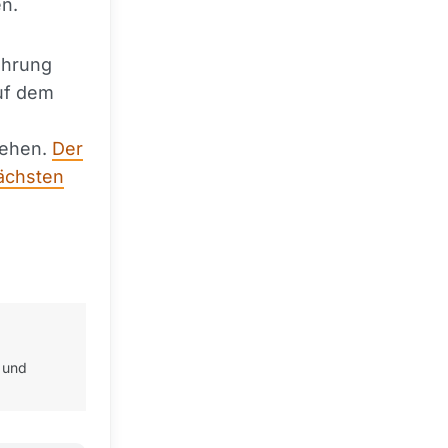
en.
führung
uf dem
sehen.
Der
nächsten
 und