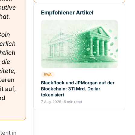
cutive
Empfohlener Artikel
hat.
Coin
erlich
htlich
 die
itete,
RWA
iteren
BlackRock und JPMorgan auf der
t auf,
Blockchain: 311 Mrd. Dollar
tokenisiert
nd
7 Aug. 2026 · 5 min read
teht in