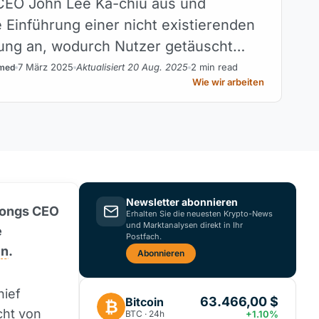
EO John Lee Ka-chiu aus und
e Einführung einer nicht existierenden
ung an, wodurch Nutzer getäuscht
inanzielle Verluste erlitten.
7 März 2025
Aktualisiert 20 Aug. 2025
2 min read
med
Wie wir arbeiten
Newsletter abonnieren
gkongs CEO
Erhalten Sie die neuesten Krypto-News
und Marktanalysen direkt in Ihr
e
Postfach.
in
.
Abonnieren
hief
63.466,00 $
Bitcoin
₿
cht von
BTC · 24h
+1.10%