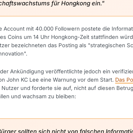
chaftswachstums für Hongkong ein."
e Account mit 40.000 Followern postete die Informat
des Coins um 14 Uhr Hongkong-Zeit stattfinden würd
zer bezeichneten das Posting als "strategischen Sch
nnovation".
der Ankündigung veröffentlichte jedoch ein verifizie
on John KC Lee eine Warnung vor dem Start.
Das Po
 Nutzer und forderte sie auf, nicht auf diesen Betru
allen und wachsam zu bleiben:
Bürger sollten sich nicht von falschen Informat