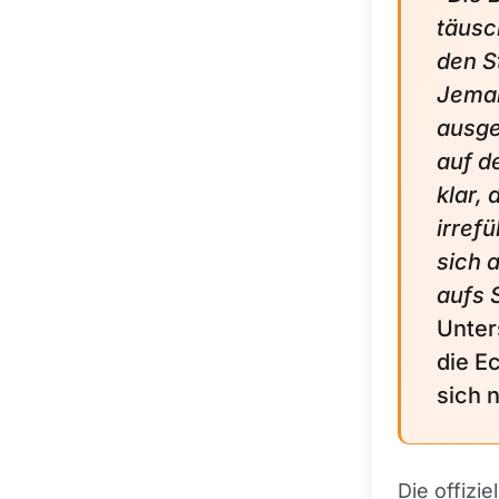
täusc
den S
Jeman
ausge
auf de
klar,
irrefü
sich 
aufs 
Unter
die E
sich n
Die offizi