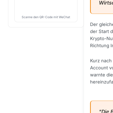
Wirts
Scanne den QR-Code mit WeChat
Der gleich
der Start 
Krypto-Nut
Richtung I
Kurz nach 
Account v
warnte die
hereinzuf
"Die 