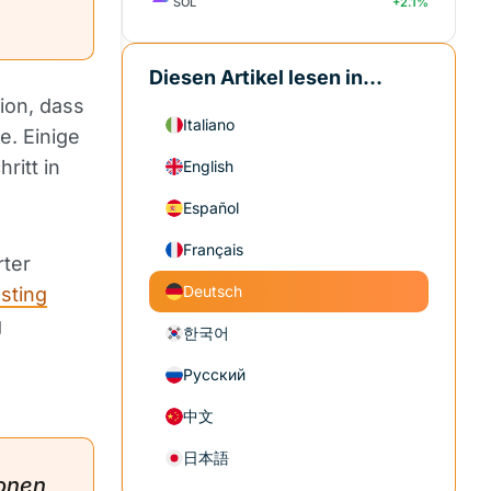
SOL
+2.1%
Diesen Artikel lesen in...
ion, dass
Italiano
e. Einige
ritt in
English
Español
Français
rter
Deutsch
sting
g
한국어
Русский
中文
日本語
ionen