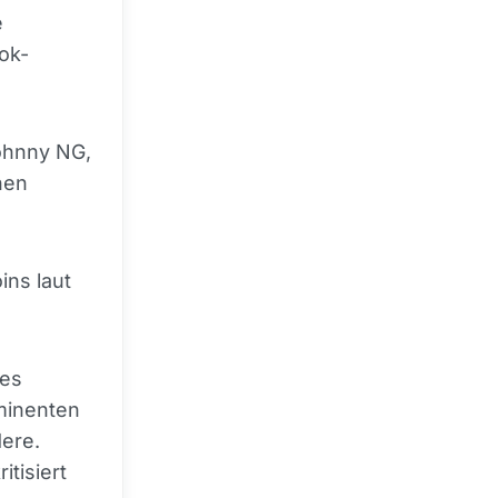
e
ok-
Johnny NG,
hen
ins laut
nes
minenten
ere.
tisiert