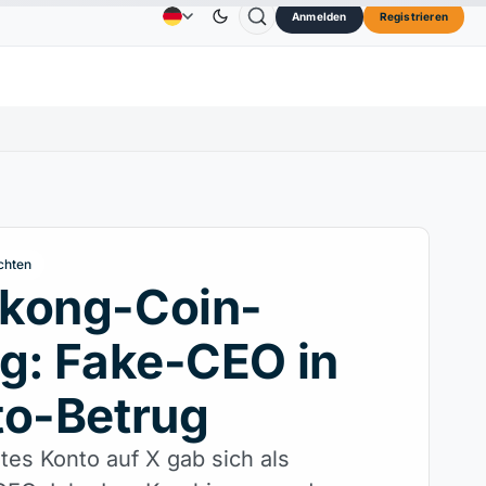
Anmelden
Registrieren
73,45 $
TRON
0,3264 $
Dogecoin
0,0707 $
Anzeige
Kontakt
Über
OL
↑2.10%
TRX
↓0.30%
DOGE
↑2.40%
chten
kong-Coin-
g: Fake-CEO in
to-Betrug
tes Konto auf X gab sich als