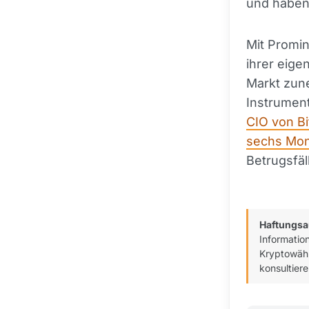
und haben 
Mit Promi
ihrer eig
Markt zune
Instrument
CIO von Bi
sechs Mon
Betrugsfä
Haftungsa
Informatio
Kryptowähr
konsultiere