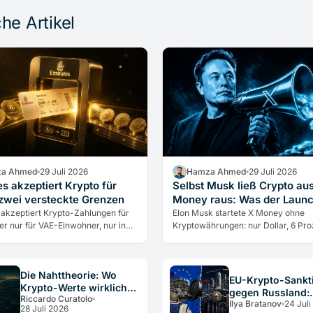
he Artikel
a Ahmed
29 Juli 2026
Hamza Ahmed
29 Juli 2026
s akzeptiert Krypto für
Selbst Musk ließ Crypto au
 zwei versteckte Grenzen
Money raus: Was der Launch
 akzeptiert Krypto-Zahlungen für
Elon Musk startete X Money ohne
er nur für VAE-Einwohner, nur in
Kryptowährungen: nur Dollar, 6 Pro
nd die Airline berührt nie direkt
Rendite. Warum selbst der größte K
ährungen. Was das…
Verfechter sie draußen ließ und wa
über…
Die Nahttheorie: Wo
EU-Krypto-Sankt
Krypto-Werte wirklich
gegen Russland:
Riccardo Curatolo
verschwinden
Ilya Bratanov
24 Juli
Pflichten für DAC
28 Juli 2026