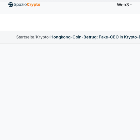
Web3
$
Ethereum
1.880,58 $
Tether
0,9991 $
BNB
↑1.10%
ETH
↑1.90%
USDT
↑0.00%
BNB
Startseite
/
Krypto
/
Hongkong-Coin-Betrug: Fake-CEO in Krypto-