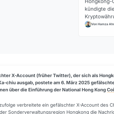
Hongkong-C
kündigte di
Kryptowähr
wurden und f
Von Hamza Ah
chter X-Account (früher Twitter), der sich als Hon
Ka-chiu ausgab, postete am 6. März 2025 gefälscht
onen über die Einführung der National Hong Kong
Co
zufolge verbreitete ein gefälschter X-Account des C
 der Sonderverwaltungsregion Hongkong die Nachri