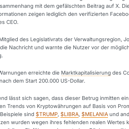
sammenhang mit dem gefälschten Beitrag auf X. Di
ormationen zeigen lediglich den verifizierten Facebo
es CEO.
Mitglied des Legislativrats der Verwaltungsregion, 
 die Nachricht und warnte die Nutzer vor der möglic
.
 Warnungen erreichte die
Marktkapitalisierung
des Co
nach dem Start 200.000 US-Dollar.
nd lässt sich sagen, dass dieser Betrug inmitten ei
n Trends von Kryptowährungen auf Basis von Pro
 Beispiele sind
$TRUMP
,
$LIBRA
,
$MELANIA
und and
en wurden wegen ihres fehlenden realen Wertes kri