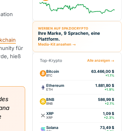
ation
WERBEN AUF SPAZIOCRYPTO
Ihre Marke, 9 Sprachen, eine
Plattform.
kchain
Media-Kit ansehen →
unity für
rde, hieß
Top-Krypto
Alle anzeigen →
Bitcoin
63.466,00 $
BTC
+1.1%
Ethereum
1.881,80 $
ETH
+1.9%
des
BNB
586,99 $
BNB
+2.1%
ana
XRP
1,09 $
e
XRP
+2.3%
Solana
73,49 $