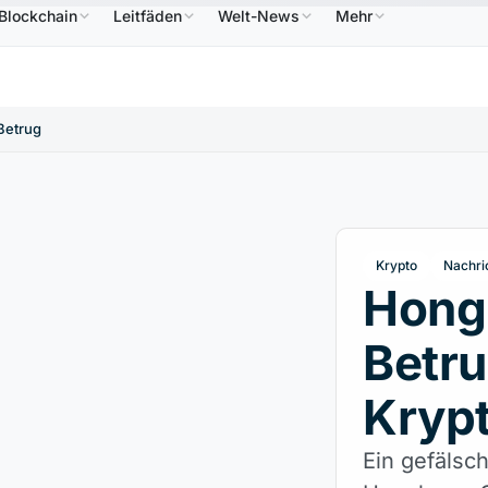
Blockchain
Leitfäden
Welt-News
Mehr
586,64 $
USDC
0,9995 $
XRP
1,09 $
Solana
↑2.10%
USDC
↑0.00%
XRP
↑2.30%
S
Betrug
Krypto
Nachri
Hong
Betru
Kryp
Ein gefälsch