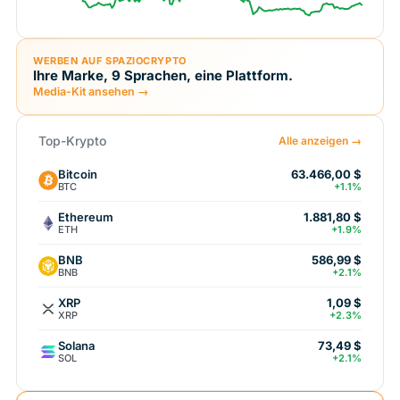
WERBEN AUF SPAZIOCRYPTO
Ihre Marke, 9 Sprachen, eine Plattform.
Media-Kit ansehen →
Top-Krypto
Alle anzeigen →
Bitcoin
63.466,00 $
BTC
+1.1%
Ethereum
1.881,80 $
ETH
+1.9%
BNB
586,99 $
BNB
+2.1%
XRP
1,09 $
XRP
+2.3%
Solana
73,49 $
SOL
+2.1%