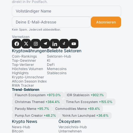
direkt in Ihr Postfach.
Abonnieren
Kein Spam. Jederzeit abbestellbar.
Vernetzen
Kryptowährungen
Beliebte Sektoren
Coin-Rankings
Sektoren-Hub
Top-Gewinner
KI
Top-Verlierer
DeFi
Höchstes Volumen
Memecoins
Highlights
Stablecoins
Krypto-Umrechner
Altcoin Season Index
RWA Tracker
Trend-Sektoren
Flaunch Ecosystem
+973.0%
IDR Stablecoin
+902.1%
Christmas Themed
+384.4%
Time.fun Ecosystem
+155.0%
Parody Meme
+95.7%
Commodities Meme
+69.4%
Pump.fun Creator
+48.2%
Yoink.fun Launchpad
+36.6%
Krypto News
Ökosystem
News-Hub
Verzeichnis-Hub
Bitcoin
Unternehmen