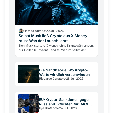
Hamza Ahmed
29 Juli 2026
Selbst Musk ließ Crypto aus X Money
raus: Was der Launch lehrt
Elon Musk startete X Money ohne Kryptowährungen:
nur Dollar, 6 Prozent Rendite. Warum selbst der
größte Krypto-Verfechter sie draußen ließ und was
das über…
Die Nahttheorie: Wo Krypto-
Werte wirklich verschwinden
Riccardo Curatolo
28 Juli 2026
EU-Krypto-Sanktionen gegen
Russland: Pflichten für DACH-
Ilya Bratanov
24 Juli 2026
Betreiber