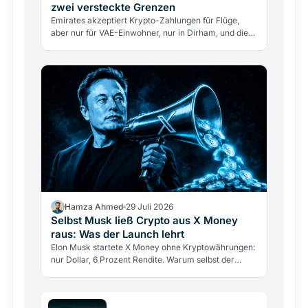
zwei versteckte Grenzen
Emirates akzeptiert Krypto-Zahlungen für Flüge,
aber nur für VAE-Einwohner, nur in Dirham, und die
Airline berührt nie direkt Kryptowährungen. Was
das…
Hamza Ahmed
29 Juli 2026
Selbst Musk ließ Crypto aus X Money
raus: Was der Launch lehrt
Elon Musk startete X Money ohne Kryptowährungen:
nur Dollar, 6 Prozent Rendite. Warum selbst der
größte Krypto-Verfechter sie draußen ließ und was
das über…