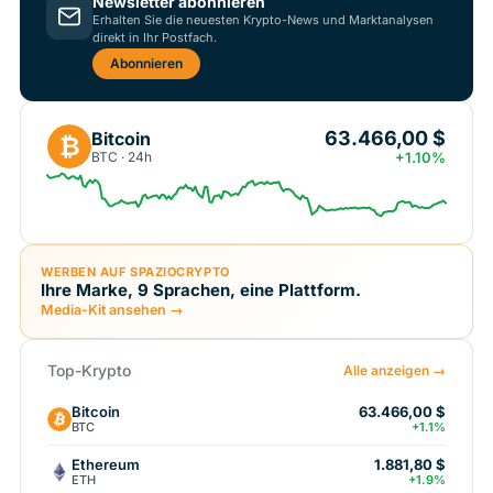
Newsletter abonnieren
Erhalten Sie die neuesten Krypto-News und Marktanalysen
direkt in Ihr Postfach.
Abonnieren
63.466,00 $
Bitcoin
₿
BTC · 24h
+1.10%
WERBEN AUF SPAZIOCRYPTO
Ihre Marke, 9 Sprachen, eine Plattform.
Media-Kit ansehen →
Top-Krypto
Alle anzeigen →
Bitcoin
63.466,00 $
BTC
+1.1%
Ethereum
1.881,80 $
ETH
+1.9%