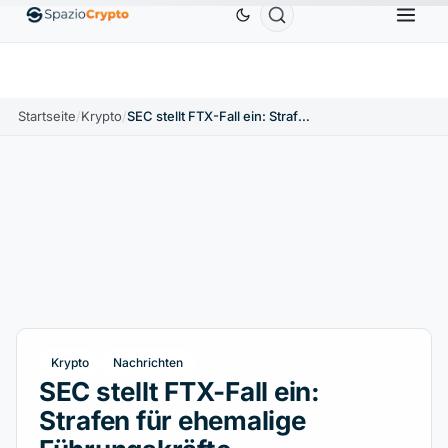
Tether
0,9991 $
BNB
586,64 $
USDC
0,9995 $
%
USDT
↑0.00%
BNB
↑2.10%
USDC
Startseite
/
Krypto
/
SEC stellt FTX-Fall ein: Strafen für ehemalige Führungskräfte
Krypto
Nachrichten
SEC stellt FTX-Fall ein:
Strafen für ehemalige