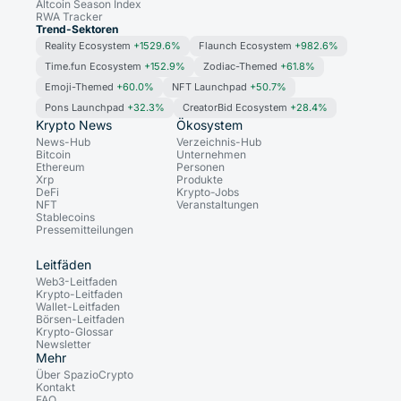
Altcoin Season Index
RWA Tracker
Trend-Sektoren
Reality Ecosystem
+1529.6%
Flaunch Ecosystem
+982.6%
Time.fun Ecosystem
+152.9%
Zodiac-Themed
+61.8%
Emoji-Themed
+60.0%
NFT Launchpad
+50.7%
Pons Launchpad
+32.3%
CreatorBid Ecosystem
+28.4%
Krypto News
Ökosystem
News-Hub
Verzeichnis-Hub
Bitcoin
Unternehmen
Ethereum
Personen
Xrp
Produkte
DeFi
Krypto-Jobs
NFT
Veranstaltungen
Stablecoins
Pressemitteilungen
Leitfäden
Web3-Leitfaden
Krypto-Leitfaden
Wallet-Leitfaden
Börsen-Leitfaden
Krypto-Glossar
Newsletter
Mehr
Über SpazioCrypto
Kontakt
FAQ