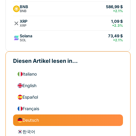
BNB
586,99 $
BNB
+2.1%
XRP
1,09 $
XRP
+2.3%
Solana
73,49 $
SOL
+2.1%
Diesen Artikel lesen in...
Italiano
English
Español
Français
Deutsch
한국어