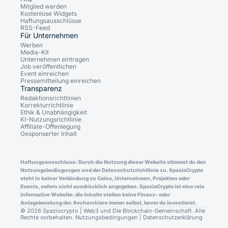
Mitglied werden
Kostenlose Widgets
Haftungsausschlüsse
RSS-Feed
Für Unternehmen
Werben
Media-Kit
Unternehmen eintragen
Job veröffentlichen
Event einreichen
Pressemitteilung einreichen
Transparenz
Redaktionsrichtlinien
Korrekturrichtlinie
Ethik & Unabhängigkeit
KI-Nutzungsrichtlinie
Affiliate-Offenlegung
Gesponserter Inhalt
Haftungsausschluss: Durch die Nutzung dieser Website stimmst du den
Nutzungsbedingungen und der Datenschutzrichtlinie zu. SpazioCrypto
steht in keiner Verbindung zu Coins, Unternehmen, Projekten oder
Events, sofern nicht ausdrücklich angegeben. SpazioCrypto ist eine rein
informative Website: die Inhalte stellen keine Finanz- oder
Anlageberatung dar. Recherchiere immer selbst, bevor du investierst.
© 2026 Spaziocrypto | Web3 und Die Blockchain-Gemeinschaft. Alle
Rechte vorbehalten.
Nutzungsbedingungen
|
Datenschutzerklärung