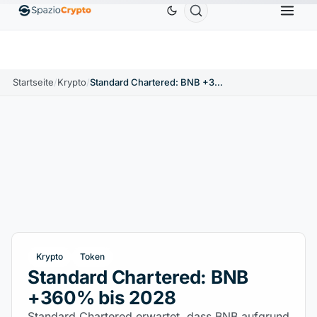
1.880,58 $
Tether
0,9991 $
BNB
586,64 $
ETH
↑1.90%
USDT
↑0.00%
BNB
↑2.10%
Startseite
/
Krypto
/
Standard Chartered: BNB +360% bis 2028
Krypto
Token
Standard Chartered: BNB
+360% bis 2028
Standard Chartered erwartet, dass BNB aufgrund