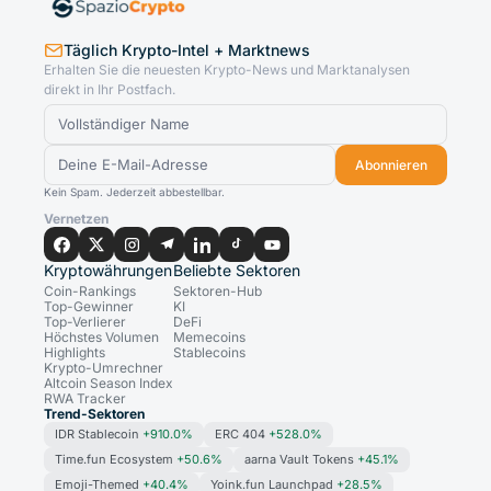
Täglich Krypto-Intel + Marktnews
Erhalten Sie die neuesten Krypto-News und Marktanalysen
direkt in Ihr Postfach.
Abonnieren
Kein Spam. Jederzeit abbestellbar.
Vernetzen
Kryptowährungen
Beliebte Sektoren
Coin-Rankings
Sektoren-Hub
Top-Gewinner
KI
Top-Verlierer
DeFi
Höchstes Volumen
Memecoins
Highlights
Stablecoins
Krypto-Umrechner
Altcoin Season Index
RWA Tracker
Trend-Sektoren
IDR Stablecoin
+910.0%
ERC 404
+528.0%
Time.fun Ecosystem
+50.6%
aarna Vault Tokens
+45.1%
Emoji-Themed
+40.4%
Yoink.fun Launchpad
+28.5%