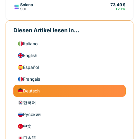
Solana
73,49 $
SOL
+2.1%
Diesen Artikel lesen in...
Italiano
English
Español
Français
Deutsch
한국어
Русский
中文
日本語