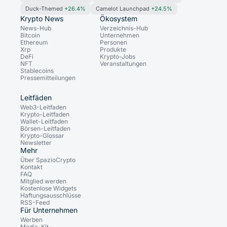
Duck-Themed
+26.4%
Camelot Launchpad
+24.5%
Krypto News
Ökosystem
News-Hub
Verzeichnis-Hub
Bitcoin
Unternehmen
Ethereum
Personen
Xrp
Produkte
DeFi
Krypto-Jobs
NFT
Veranstaltungen
Stablecoins
Pressemitteilungen
Leitfäden
Web3-Leitfaden
Krypto-Leitfaden
Wallet-Leitfaden
Börsen-Leitfaden
Krypto-Glossar
Newsletter
Mehr
Über SpazioCrypto
Kontakt
FAQ
Mitglied werden
Kostenlose Widgets
Haftungsausschlüsse
RSS-Feed
Für Unternehmen
Werben
Media-Kit