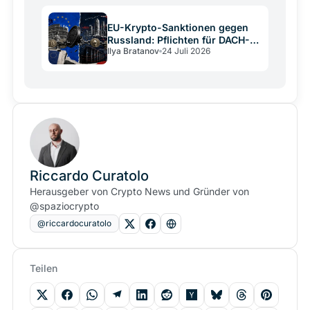
EU-Krypto-Sanktionen gegen
Russland: Pflichten für DACH-
Ilya Bratanov
24 Juli 2026
Betreiber
Riccardo Curatolo
Herausgeber von Crypto News und Gründer von
@spaziocrypto
@riccardocuratolo
Teilen