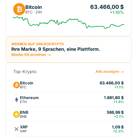
63.466,00 $
Bitcoin
₿
BTC · 24h
+1.10%
WERBEN AUF SPAZIOCRYPTO
Ihre Marke, 9 Sprachen, eine Plattform.
Media-Kit ansehen →
Top-Krypto
Alle anzeigen →
Bitcoin
63.466,00 $
BTC
+1.1%
Ethereum
1.881,80 $
ETH
+1.9%
BNB
586,99 $
BNB
+2.1%
XRP
1,09 $
XRP
+2.3%