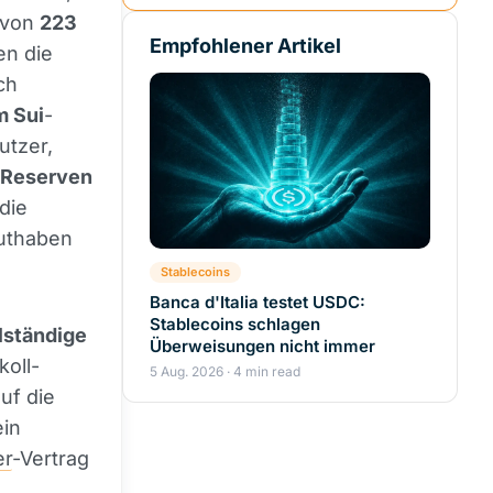
s von
223
Empfohlener Artikel
en die
ch
m Sui
-
utzer,
 Reserven
die
uthaben
Stablecoins
Banca d'Italia testet USDC:
Stablecoins schlagen
lständige
Überweisungen nicht immer
koll-
5 Aug. 2026 · 4 min read
uf die
ein
er
-Vertrag