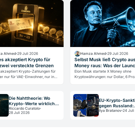
a Ahmed
29 Juli 2026
Hamza Ahmed
29 Juli 2026
s akzeptiert Krypto für
Selbst Musk ließ Crypto au
 zwei versteckte Grenzen
Money raus: Was der Launch
 akzeptiert Krypto-Zahlungen für
Elon Musk startete X Money ohne
er nur für VAE-Einwohner, nur in
Kryptowährungen: nur Dollar, 6 Pro
nd die Airline berührt nie direkt
Rendite. Warum selbst der größte K
ährungen. Was das…
Verfechter sie draußen ließ und wa
über…
Die Nahttheorie: Wo
EU-Krypto-Sankt
Krypto-Werte wirklich
gegen Russland:
Riccardo Curatolo
verschwinden
Ilya Bratanov
24 Juli
Pflichten für DAC
28 Juli 2026
Betreiber