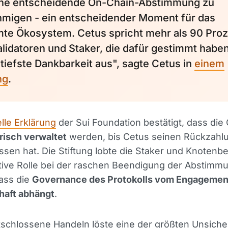
ne entscheidende On-Chain-Abstimmung zu
migen - ein entscheidender Moment für das
te Ökosystem. Cetus spricht mehr als 90 Pro
alidatoren und Staker, die dafür gestimmt haben
 tiefste Dankbarkeit aus", sagte Cetus in
einem
ng
.
elle Erklärung
der Sui Foundation bestätigt, dass die
risch verwaltet
werden, bis Cetus seinen Rückzahl
sen hat. Die Stiftung lobte die Staker und Knotenbe
ktive Rolle bei der raschen Beendigung der Abstimm
ass die
Governance des Protokolls vom Engagemen
aft abhängt
.
schlossene Handeln löste eine der größten Unsiche