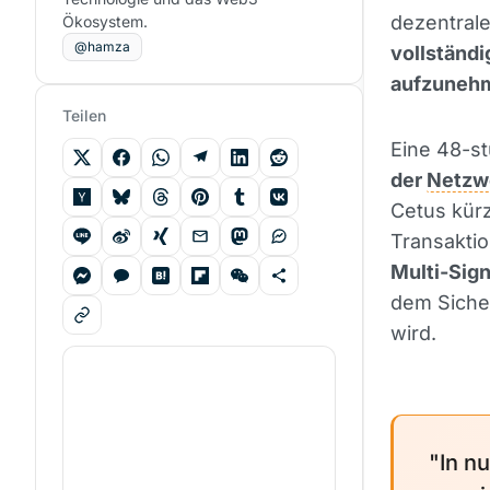
dezentral
Ökosystem.
@hamza
vollständ
aufzuneh
Teilen
Eine 48-s
der
Netzw
Cetus kürz
Transaktio
Multi-Sign
dem Siche
wird.
"In n