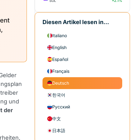
SOL
+2.1%
zent
Diesen Artikel lesen in...
,
Italiano
English
Español
Français
 Gelder
Deutsch
ungsplan
treiber
한국어
ung und
Русский
t der
中文
日本語
rheiten,