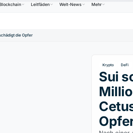
Blockchain
Leitfäden
Welt-News
Mehr
RP
1,09 $
Solana
73,45 $
TRON
0,3264 $
Do
XRP
↑2.30%
SOL
↑2.10%
TRX
↓0.30%
tschädigt die Opfer
Krypto
DeFi
Sui s
Millio
Cetus
Opfe
Nach einer