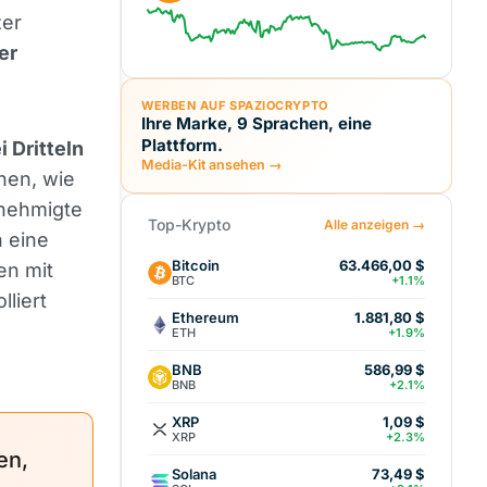
zer
er
WERBEN AUF SPAZIOCRYPTO
Ihre Marke, 9 Sprachen, eine
Plattform.
 Dritteln
Media-Kit ansehen →
hen, wie
enehmigte
Top-Krypto
Alle anzeigen →
n eine
Bitcoin
63.466,00 $
en mit
BTC
+1.1%
lliert
Ethereum
1.881,80 $
ETH
+1.9%
BNB
586,99 $
BNB
+2.1%
XRP
1,09 $
XRP
+2.3%
en,
Solana
73,49 $