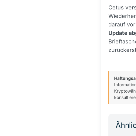
Cetus ver
Wiederher
darauf vor
Update ab
Brieftasch
zurückerst
Haftungsa
Informatio
Kryptowähr
konsultiere
Ähnlic