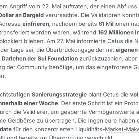
em Angriff vom 22. Mai auftraten, der einen Abflus
Dollar an Bargeld
verursachte. Die Validatoren konnt
 Adresse
einfrieren
, nachdem bereits 61 Millionen na
transferiert worden waren, während
162 Millionen i
lockiert blieben. Am 27. Mai informierte Cetus die N
 der Lage sei, die Überbrückungsgelder mit
eigenen
 Darlehen der Sui Foundation
zurückzuzahlen, aber 
g der Community benötige, um das eingefrorene G
en.
achtstufigen
Sanierungsstrategie
plant Cetus die
vol
innerhalb einer Woche
. Der erste Schritt ist ein Proto
rch die Validierer, um gesperrte Vermögenswerte a
e Geldbörse zu übertragen. Die Ingenieure haben 
pdate
für den konzentrierten Liquiditäts-
Market
-
Mak
ellt und bereits zur Überprüfung verschickt.