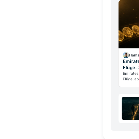
Hamz
Emirate
Flüge:
Emirates
Flüge, ab
Dirham, u
Kryptow