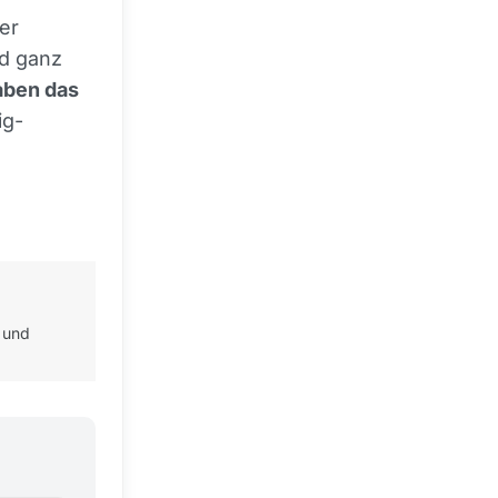
er
nd ganz
aben das
ig-
 und