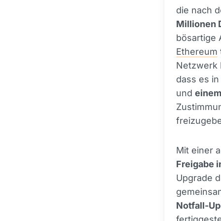
die nach d
Millionen 
bösartige
Ethereum
Netzwerk b
dass es in
und
einem
Zustimmun
freizugeb
Mit einer 
Freigabe 
Upgrade du
gemeinsam
Notfall-U
fertiggest