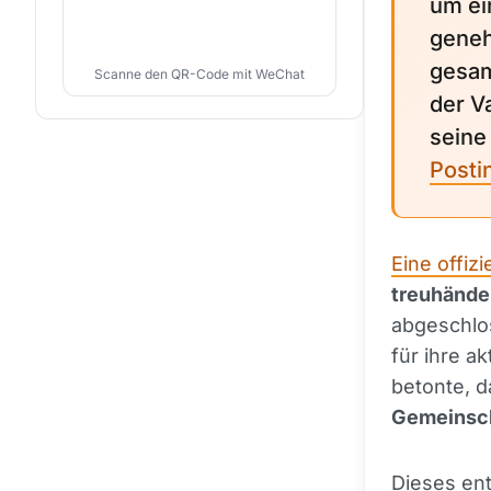
um ei
geneh
gesam
Scanne den QR-Code mit WeChat
der V
seine
Posti
Eine offizi
treuhände
abgeschlos
für ihre a
betonte, d
Gemeinsch
Dieses ent