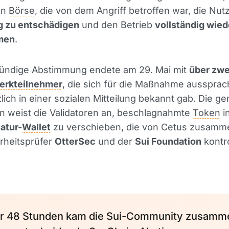
en
Börse
, die von dem Angriff betroffen war, die Nut
ig zu entschädigen
und den Betrieb
vollständig wied
men
.
tündige Abstimmung endete am 29. Mai mit
über zwei
erkteilnehmer
, die sich für die Maßnahme aussprac
lich in einer sozialen Mitteilung bekannt gab. Die g
n weist die Validatoren an, beschlagnahmte
Token
i
atur-
Wallet
zu verschieben, die von Cetus zusamm
rheitsprüfer
OtterSec
und der
Sui Foundation
kontro
ur 48 Stunden kam die Sui-Community zusamm