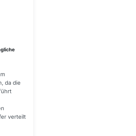
gliche
um
, da die
führt
en
r verteilt