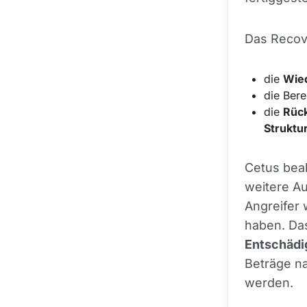
Das Recov
die
Wied
die Ber
die
Rück
Struktu
Cetus beab
weitere Au
Angreifer
haben. Das
Entschädi
Beträge na
werden.