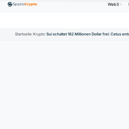
Web3
0,9991 $
BNB
586,64 $
USDC
0,9995 $
X
SDT
↑0.00%
BNB
↑2.10%
USDC
↑0.00%
Startseite
/
Krypto
/
Sui schaltet 162 Millionen Dollar frei: Cetus en