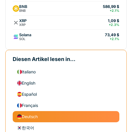
BNB
586,99 $
BNB
+2.1%
XRP
1,09 $
XRP
+2.3%
Solana
73,49 $
SOL
+2.1%
Diesen Artikel lesen in...
Italiano
English
Español
Français
Deutsch
한국어