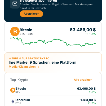
Newsletter abonnieren
Erhalten Sie die neuesten Krypto-News und Marktanalysen
direkt in Ihr Postfach.
Abonnieren
63.466,00 $
Bitcoin
₿
BTC · 24h
+1.10%
WERBEN AUF SPAZIOCRYPTO
Ihre Marke, 9 Sprachen, eine Plattform.
Media-Kit ansehen →
Top-Krypto
Alle anzeigen →
Bitcoin
63.466,00 $
BTC
+1.1%
Ethereum
1.881,80 $
ETH
+1.9%