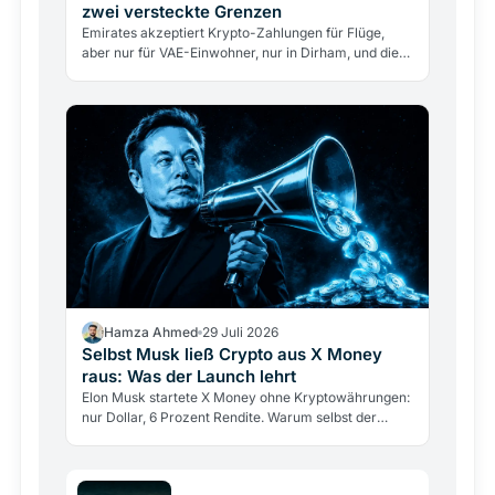
zwei versteckte Grenzen
Emirates akzeptiert Krypto-Zahlungen für Flüge,
aber nur für VAE-Einwohner, nur in Dirham, und die
Airline berührt nie direkt Kryptowährungen. Was
das…
Hamza Ahmed
29 Juli 2026
Selbst Musk ließ Crypto aus X Money
raus: Was der Launch lehrt
Elon Musk startete X Money ohne Kryptowährungen:
nur Dollar, 6 Prozent Rendite. Warum selbst der
größte Krypto-Verfechter sie draußen ließ und was
das über…