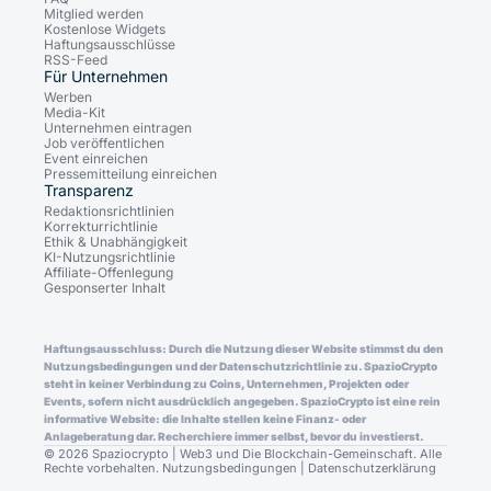
Mitglied werden
Kostenlose Widgets
Haftungsausschlüsse
RSS-Feed
Für Unternehmen
Werben
Media-Kit
Unternehmen eintragen
Job veröffentlichen
Event einreichen
Pressemitteilung einreichen
Transparenz
Redaktionsrichtlinien
Korrekturrichtlinie
Ethik & Unabhängigkeit
KI-Nutzungsrichtlinie
Affiliate-Offenlegung
Gesponserter Inhalt
Haftungsausschluss: Durch die Nutzung dieser Website stimmst du den
Nutzungsbedingungen und der Datenschutzrichtlinie zu. SpazioCrypto
steht in keiner Verbindung zu Coins, Unternehmen, Projekten oder
Events, sofern nicht ausdrücklich angegeben. SpazioCrypto ist eine rein
informative Website: die Inhalte stellen keine Finanz- oder
Anlageberatung dar. Recherchiere immer selbst, bevor du investierst.
© 2026 Spaziocrypto | Web3 und Die Blockchain-Gemeinschaft. Alle
Rechte vorbehalten.
Nutzungsbedingungen
|
Datenschutzerklärung