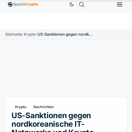
Ethereum
1.880,58 $
Tether
0,9991 $
BNB
5
1.10%
ETH
↑1.90%
USDT
↑0.00%
BNB
Startseite
/
Krypto
/
US-Sanktionen gegen nordkoreanische IT-Netzwerke und Krypto-Geldwäsche
Krypto
Nachrichten
US-Sanktionen gegen
nordkoreanische IT-