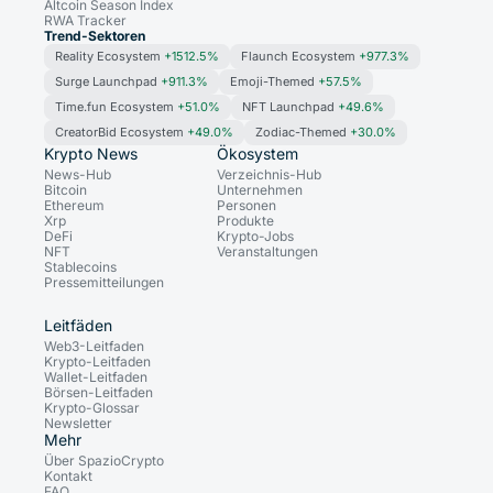
Altcoin Season Index
RWA Tracker
Trend-Sektoren
Reality Ecosystem
+1512.5%
Flaunch Ecosystem
+977.3%
Surge Launchpad
+911.3%
Emoji-Themed
+57.5%
Time.fun Ecosystem
+51.0%
NFT Launchpad
+49.6%
CreatorBid Ecosystem
+49.0%
Zodiac-Themed
+30.0%
Krypto News
Ökosystem
News-Hub
Verzeichnis-Hub
Bitcoin
Unternehmen
Ethereum
Personen
Xrp
Produkte
DeFi
Krypto-Jobs
NFT
Veranstaltungen
Stablecoins
Pressemitteilungen
Leitfäden
Web3-Leitfaden
Krypto-Leitfaden
Wallet-Leitfaden
Börsen-Leitfaden
Krypto-Glossar
Newsletter
Mehr
Über SpazioCrypto
Kontakt
FAQ