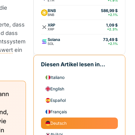
ETH
+1.9%
die
BNB
586,99 $
BNB
+2.1%
erte, dass
XRP
1,09 $
XRP
+2.3%
nd dass
Solana
73,49 $
chtssystem
SOL
+2.1%
swert
ein
Diesen Artikel lesen in...
Italiano
English
ann
Español
nd,
Français
wie
Deutsch
in
한국어