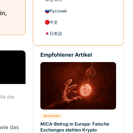
Русский
in,
中文
日本語
Empfohlener Artikel
ik der 
Sicherheit
MiCA-Betrug in Europa: Falsche
wie das
Exchanges stehlen Krypto