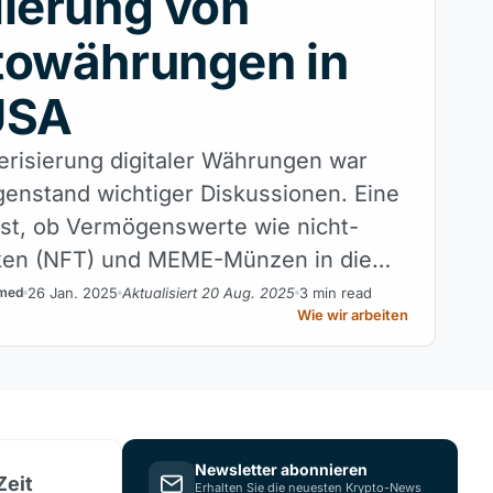
ierung von
towährungen in
USA
erisierung digitaler Währungen war
genstand wichtiger Diskussionen. Eine
ist, ob Vermögenswerte wie nicht-
oken (NFT) und MEME-Münzen in die
er Waren und Wertpapiere eingeordnet
26 Jan. 2025
Aktualisiert 20 Aug. 2025
3 min read
med
Wie wir arbeiten
ten.
Newsletter abonnieren
Zeit
Erhalten Sie die neuesten Krypto-News