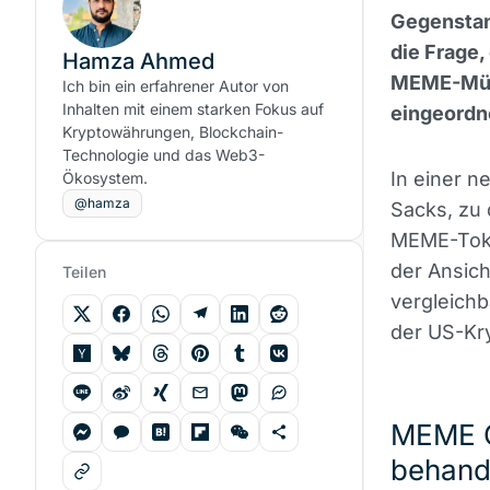
Gegenstan
die Frage
Hamza Ahmed
MEME-Münz
Ich bin ein erfahrener Autor von
Inhalten mit einem starken Fokus auf
eingeordn
Kryptowährungen, Blockchain-
Technologie und das Web3-
In einer 
Ökosystem.
@hamza
Sacks, zu 
MEME-Token
der Ansic
Teilen
vergleichb
der US-Kr
MEME C
behand