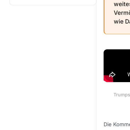
weite
Vermö
wie D
Trumps 
Die Komme