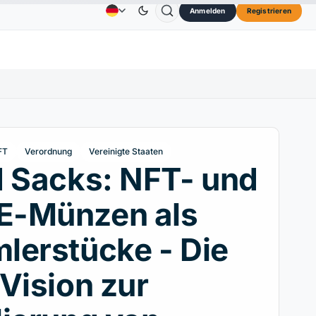
Anmelden
Registrieren
 $
TRON
0,3264 $
Dogecoin
0,0707 $
Carda
Anzeige
Kontakt
Über
↑2.10%
TRX
↓0.30%
DOGE
↑2.40%
FT
Verordnung
Vereinigte Staaten
 Sacks: NFT- und
-Münzen als
lerstücke - Die
Vision zur