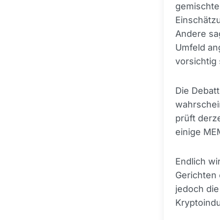
gemischte 
Einschätz
Andere sag
Umfeld an
vorsichtig 
Die Debatt
wahrschein
prüft derz
einige ME
Endlich wi
Gerichten
jedoch die
Kryptoindu