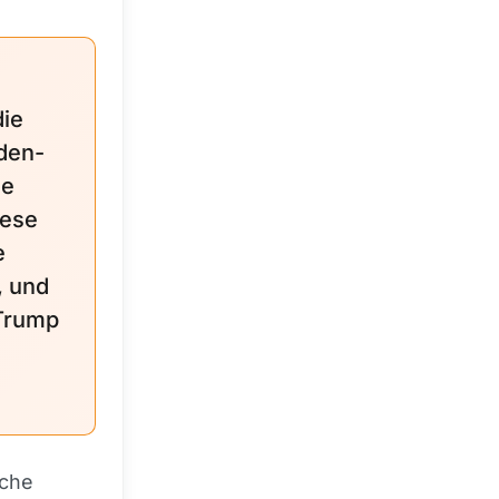
die
iden-
ze
iese
e
, und
 Trump
nche