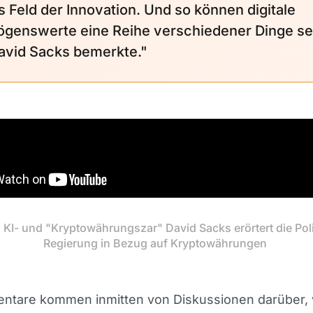
s Feld der Innovation. Und so können digitale
genswerte eine Reihe verschiedener Dinge se
avid Sacks bemerkte."
KI- und "Kryptowährungszar" David Sacks erörtert die Polit
Regierung in Bezug auf Kryptowährungen
ntare kommen inmitten von Diskussionen darüber, 