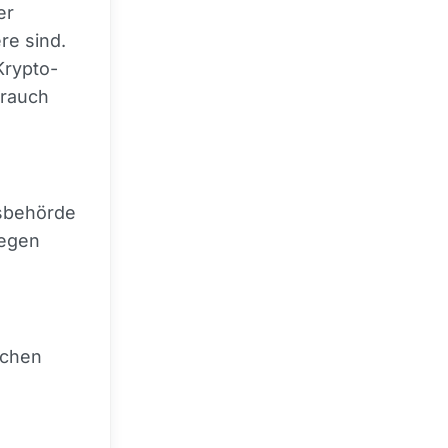
er
re sind.
Krypto-
brauch
tsbehörde
gegen
ichen