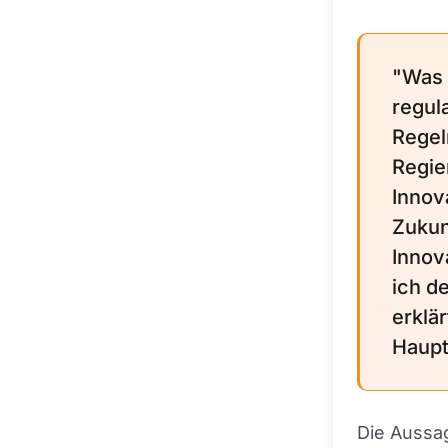
"Was d
regul
Regel
Regie
Innov
Zukun
Innova
ich d
erklär
Haupt
Die Aussa