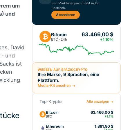
und Marktanalysen direkt in Ihr
derem um
Postfach.
s) und
Abonnieren
63.466,00 $
Bitcoin
₿
BTC · 24h
+1.10%
ses, David
T- und
Sacks ist
WERBEN AUF SPAZIOCRYPTO
ücken
Ihre Marke, 9 Sprachen, eine
wicklung
Plattform.
Media-Kit ansehen →
Top-Krypto
Alle anzeigen →
Bitcoin
63.466,00 $
tücke
BTC
+1.1%
Ethereum
1.881,80 $