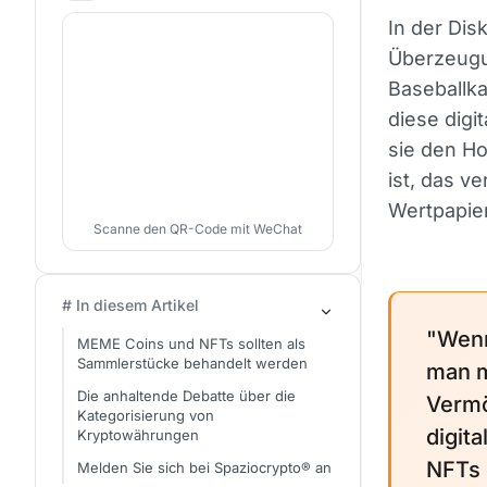
In der Di
Überzeugu
Baseballka
diese digi
sie den Ho
ist, das v
Wertpapier
Scanne den QR-Code mit WeChat
# In diesem Artikel
"Wenn
MEME Coins und NFTs sollten als
Sammlerstücke behandelt werden
man m
Die anhaltende Debatte über die
Vermö
Kategorisierung von
digit
Kryptowährungen
NFTs 
Melden Sie sich bei Spaziocrypto® an