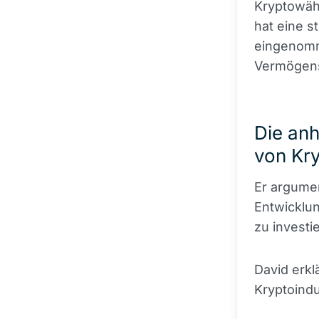
Kryptowäh
hat eine s
eingenomm
Vermögensw
Die anh
von Kr
Er argumen
Entwicklu
zu investi
David erkl
Kryptoindu