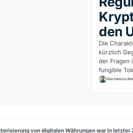
Regul
Kryp
den 
Die Charakt
kürzlich Ge
der Fragen 
fungible T
Kategorie d
Von Hamza Ah
werden soll
terisierung von digitalen Währungen war in letzter 