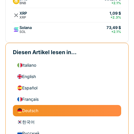
BNB
+2.1%
XRP
1,09 $
XRP
+2.3%
Solana
73,49 $
SOL
+2.1%
Diesen Artikel lesen in...
Italiano
English
Español
Français
Deutsch
한국어
Русский