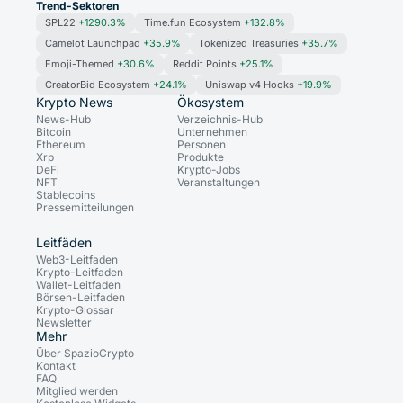
Trend-Sektoren
SPL22
+1290.3%
Time.fun Ecosystem
+132.8%
Camelot Launchpad
+35.9%
Tokenized Treasuries
+35.7%
Emoji-Themed
+30.6%
Reddit Points
+25.1%
CreatorBid Ecosystem
+24.1%
Uniswap v4 Hooks
+19.9%
Krypto News
Ökosystem
News-Hub
Verzeichnis-Hub
Bitcoin
Unternehmen
Ethereum
Personen
Xrp
Produkte
DeFi
Krypto-Jobs
NFT
Veranstaltungen
Stablecoins
Pressemitteilungen
Leitfäden
Web3-Leitfaden
Krypto-Leitfaden
Wallet-Leitfaden
Börsen-Leitfaden
Krypto-Glossar
Newsletter
Mehr
Über SpazioCrypto
Kontakt
FAQ
Mitglied werden