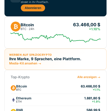
direkt in Ihr Postfach.
Abonnieren
63.466,00 $
Bitcoin
₿
BTC · 24h
+1.10%
WERBEN AUF SPAZIOCRYPTO
Ihre Marke, 9 Sprachen, eine Plattform.
Media-Kit ansehen →
Top-Krypto
Alle anzeigen →
Bitcoin
63.466,00 $
BTC
+1.1%
Ethereum
1.881,80 $
ETH
+1.9%
BNB
586,99 $