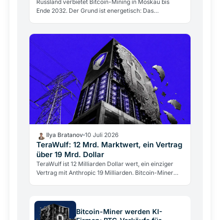
Russland verbietet Bitcoin-Mining in Moskau bis
Ende 2032. Der Grund ist energetisch: Das
Stromnetz hält dem Gigawatt-Verbrauch der Miner
nicht stand.
Ilya Bratanov
10 Juli 2026
TeraWulf: 12 Mrd. Marktwert, ein Vertrag
über 19 Mrd. Dollar
TeraWulf ist 12 Milliarden Dollar wert, ein einziger
Vertrag mit Anthropic 19 Milliarden. Bitcoin-Miner
werden zu KI-Rechenzentren, der Markt bewertet
sie…
Bitcoin-Miner werden KI-