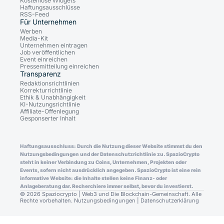
Kostenlose Widgets
Haftungsausschlüsse
RSS-Feed
Für Unternehmen
Werben
Media-Kit
Unternehmen eintragen
Job veröffentlichen
Event einreichen
Pressemitteilung einreichen
Transparenz
Redaktionsrichtlinien
Korrekturrichtlinie
Ethik & Unabhängigkeit
KI-Nutzungsrichtlinie
Affiliate-Offenlegung
Gesponserter Inhalt
Haftungsausschluss: Durch die Nutzung dieser Website stimmst du den
Nutzungsbedingungen und der Datenschutzrichtlinie zu. SpazioCrypto
steht in keiner Verbindung zu Coins, Unternehmen, Projekten oder
Events, sofern nicht ausdrücklich angegeben. SpazioCrypto ist eine rein
informative Website: die Inhalte stellen keine Finanz- oder
Anlageberatung dar. Recherchiere immer selbst, bevor du investierst.
© 2026 Spaziocrypto | Web3 und Die Blockchain-Gemeinschaft. Alle
Rechte vorbehalten.
Nutzungsbedingungen
|
Datenschutzerklärung