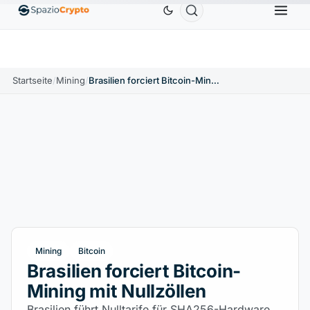
Ethereum
1.880,58 $
Tether
0,9991 $
BNB
58
.10%
ETH
↑1.90%
USDT
↑0.00%
BNB
Startseite
/
Mining
/
Brasilien forciert Bitcoin-Mining mit Nullzöllen
Mining
Bitcoin
Brasilien forciert Bitcoin-
Mining mit Nullzöllen
Brasilien führt Nulltarife für SHA256-Hardware