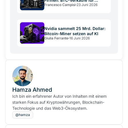
Firmen: BTC-Verkäufe für
Francesco Campisi
23 Juni 2026
Rechenzentren
Nvidia sammelt 25 Mrd. Dollar:
Bitcoin-Miner setzen auf KI
Giulia Ferrante
16 Juni 2026
Hamza Ahmed
Ich bin ein erfahrener Autor von Inhalten mit einem
starken Fokus auf Kryptowährungen, Blockchain-
Technologie und das Web3-Ökosystem.
@hamza