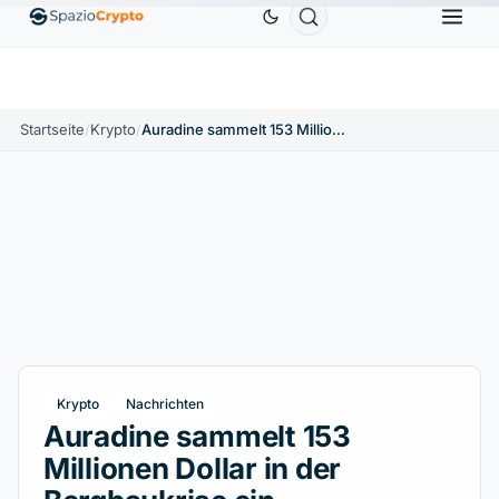
Ethereum
1.880,58 $
Tether
0,9991 $
BNB
586,64
ETH
↑1.90%
USDT
↑0.00%
BNB
Startseite
/
Krypto
/
Auradine sammelt 153 Millionen Dollar in der Bergbaukrise ein
Krypto
Nachrichten
Auradine sammelt 153
Millionen Dollar in der