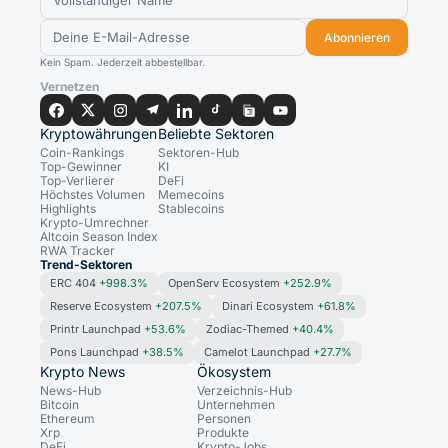
Abonnieren
Kein Spam. Jederzeit abbestellbar.
Vernetzen
Kryptowährungen
Beliebte Sektoren
Coin-Rankings
Sektoren-Hub
Top-Gewinner
KI
Top-Verlierer
DeFi
Höchstes Volumen
Memecoins
Highlights
Stablecoins
Krypto-Umrechner
Altcoin Season Index
RWA Tracker
Trend-Sektoren
ERC 404
+998.3%
OpenServ Ecosystem
+252.9%
Reserve Ecosystem
+207.5%
Dinari Ecosystem
+61.8%
Printr Launchpad
+53.6%
Zodiac-Themed
+40.4%
Pons Launchpad
+38.5%
Camelot Launchpad
+27.7%
Krypto News
Ökosystem
News-Hub
Verzeichnis-Hub
Bitcoin
Unternehmen
Ethereum
Personen
Xrp
Produkte
DeFi
Krypto-Jobs