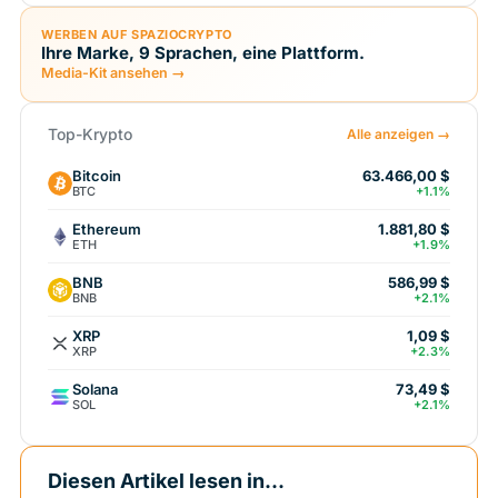
WERBEN AUF SPAZIOCRYPTO
Ihre Marke, 9 Sprachen, eine Plattform.
Media-Kit ansehen →
Top-Krypto
Alle anzeigen →
Bitcoin
63.466,00 $
BTC
+1.1%
Ethereum
1.881,80 $
ETH
+1.9%
BNB
586,99 $
BNB
+2.1%
XRP
1,09 $
XRP
+2.3%
Solana
73,49 $
SOL
+2.1%
Diesen Artikel lesen in...