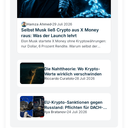
Hamza Ahmed
29 Juli 2026
Selbst Musk ließ Crypto aus X Money
raus: Was der Launch lehrt
Elon Musk startete X Money ohne Kryptowährungen:
nur Dollar, 6 Prozent Rendite. Warum selbst der
größte Krypto-Verfechter sie draußen ließ und was
das über…
Die Nahttheorie: Wo Krypto-
Werte wirklich verschwinden
Riccardo Curatolo
28 Juli 2026
EU-Krypto-Sanktionen gegen
Russland: Pflichten für DACH-
Ilya Bratanov
24 Juli 2026
Betreiber