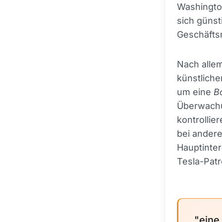
Washingto
sich güns
Geschäftsm
Nach allem
künstliche
um eine
B
Überwachu
kontrollie
bei andere
Hauptinter
Tesla-Patr
"eine