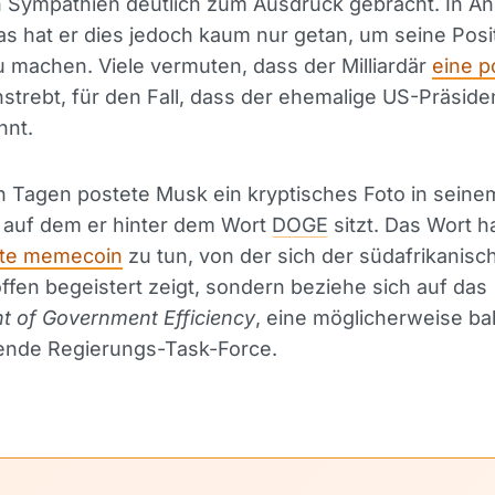
n Sympathien deutlich zum Ausdruck gebracht. In An
 hat er dies jedoch kaum nur getan, um seine Posi
 machen. Viele vermuten, dass der Milliardär
eine p
strebt, für den Fall, dass der ehemalige US-Präside
nnt.
n Tagen postete Musk ein kryptisches Foto in seine
 auf dem er hinter dem Wort
DOGE
sitzt. Das Wort h
te memecoin
zu tun, von der sich der südafrikanisc
 offen begeistert zeigt, sondern beziehe sich auf das
t of Government Efficiency
, eine möglicherweise ba
tende Regierungs-Task-Force.