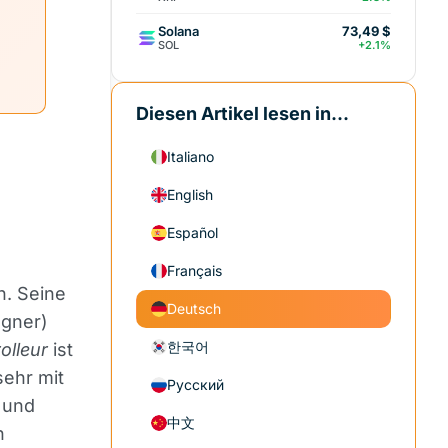
Solana
73,49 $
SOL
+2.1%
Diesen Artikel lesen in...
Italiano
English
Español
Français
n. Seine
Deutsch
egner)
한국어
olleur
ist
sehr mit
Русский
 und
中文
n