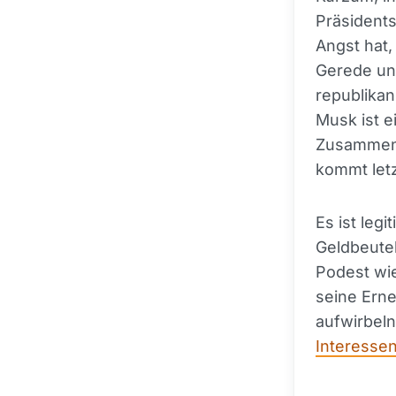
Präsidents
Angst hat,
Gerede un
republikan
Musk ist e
Zusammena
kommt letz
Es ist leg
Geldbeutel
Podest wie
seine Ern
aufwirbeln
Interessen