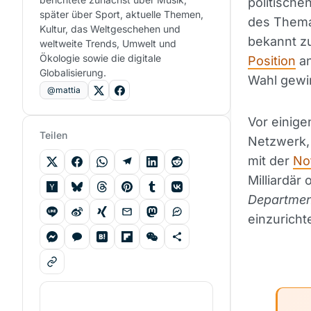
politische
später über Sport, aktuelle Themen,
des Themas
Kultur, das Weltgeschehen und
bekannt zu
weltweite Trends, Umwelt und
Ökologie sowie die digitale
Position
an
Globalisierung.
Wahl gewi
@mattia
Vor einige
Teilen
Netzwerk,
mit der
No
Milliardär
Departmen
einzurich