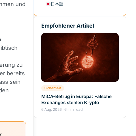
ehmen und
日本語
Empfohlener Artikel
n
ibtisch
ierung zu
er bereits
ass sein
Sicherheit
 den
MiCA-Betrug in Europa: Falsche
Exchanges stehlen Krypto
6 Aug. 2026 · 6 min read
r