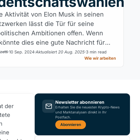
identschaftswahlen
e Aktivität von Elon Musk in seinen
tzwerken lässt die Tür für seine
olitischen Ambitionen offen. Wenn
 könnte dies eine gute Nachricht für
ungen sein.
10 Sep. 2024
Aktualisiert 20 Aug. 2025
3 min read
zetti
Wie wir arbeiten
Newsletter abonnieren
t der
Erhalten Sie die neuesten Krypto-News
und Marktanalysen direkt in Ihr
tete
Postfach.
n
Abonnieren
eine