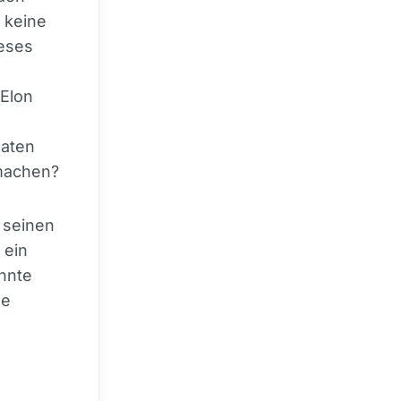
 keine
ieses
 Elon
aten
 machen?
 seinen
 ein
önnte
se