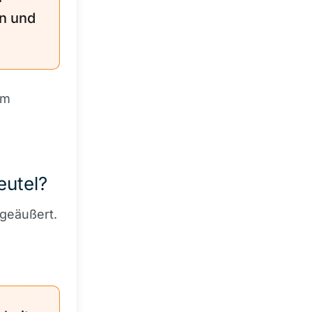
n und
em
eutel?
geäußert.