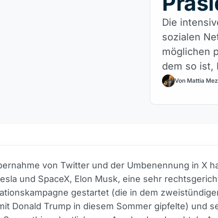
Präs
Die intensiv
sozialen Ne
möglichen p
dem so ist,
Kryptowähr
Von Mattia Mez
Übernahme von Twitter und der Umbenennung in X ha
sla und SpaceX, Elon Musk, eine sehr rechtsgerich
tionskampagne gestartet (die in dem zweistündige
mit Donald Trump in diesem Sommer gipfelte) und s