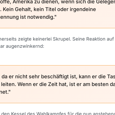
hoffe, Amerika zu dienen, wenn sich die Gelege
. Kein Gehalt, kein Titel oder irgendeine
ennung ist notwendig."
erseits zeigte keinerlei Skrupel. Seine Reaktion au
war augenzwinkernd:
 da er nicht sehr beschäftigt ist, kann er die Ta
leiten. Wenn er die Zeit hat, ist er am besten d
net."
n den Kessel des Wahlkampfes für die nun anstehe