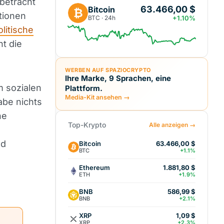
betracht
63.466,00 $
Bitcoin
₿
tionen
BTC · 24h
+1.10%
olitische
nt die
WERBEN AUF SPAZIOCRYPTO
Ihre Marke, 9 Sprachen, eine
m sozialen
Plattform.
Media-Kit ansehen →
abe nichts
he
Top-Krypto
Alle anzeigen →
ld
Bitcoin
63.466,00 $
BTC
+1.1%
Ethereum
1.881,80 $
ETH
+1.9%
BNB
586,99 $
BNB
+2.1%
XRP
1,09 $
XRP
+2.3%