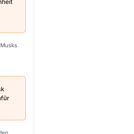
nheit
f Musks
sk
afür
nden