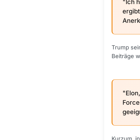
"Ich 
ergibt
Anerk
Trump sein
Beiträge 
"Elon,
Force 
geeig
Kurzum, i