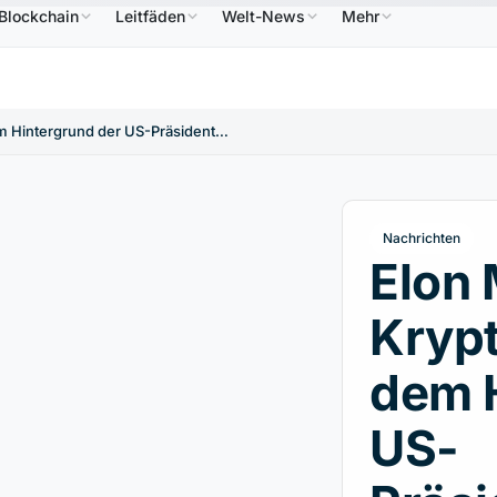
Blockchain
Leitfäden
Welt-News
Mehr
86,64 $
USDC
0,9995 $
XRP
1,09 $
Solana
↑2.10%
USDC
↑0.00%
XRP
↑2.30%
SOL
Elon Musk und Kryptowährungen vor dem Hintergrund der US-Präsidentschaftswahlen
Nachrichten
Elon
Kryp
dem H
US-