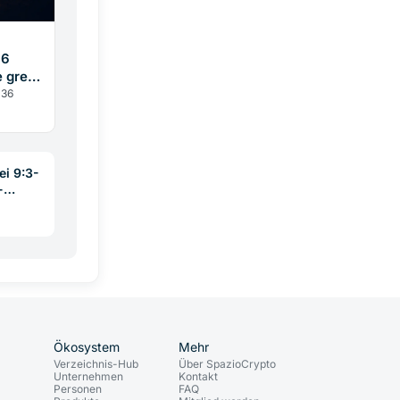
36
greift
 36
eitig
ei 9:3-
-
ckligem
Ökosystem
Mehr
Verzeichnis-Hub
Über SpazioCrypto
Unternehmen
Kontakt
Personen
FAQ