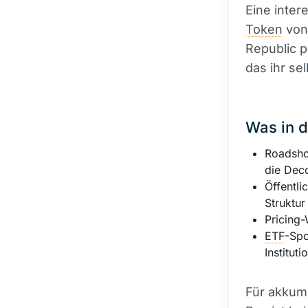
Eine inter
Token
von
Republic p
das ihr se
Was in d
Roadsho
die Dec
Öffentli
Struktur
Pricing
ETF
-Spo
Institut
Für akkumu