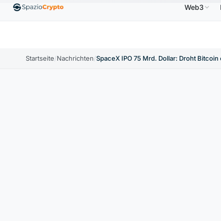
Web3
$
Ethereum
1.880,58 $
Tether
0,9991 $
BNB
↑1.10%
ETH
↑1.90%
USDT
↑0.00%
BN
Startseite
/
Nachrichten
/
SpaceX IPO 75 Mrd. Dollar: Droht Bitcoin 