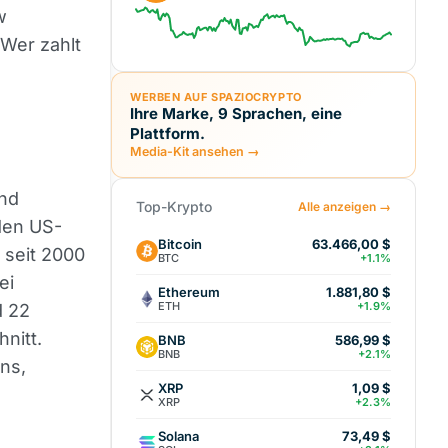
w
 Wer zahlt
WERBEN AUF SPAZIOCRYPTO
Ihre Marke, 9 Sprachen, eine
Plattform.
Media-Kit ansehen →
und
Top-Krypto
Alle anzeigen →
den US-
Bitcoin
63.466,00 $
 seit 2000
BTC
+1.1%
ei
Ethereum
1.881,80 $
ETH
+1.9%
d 22
nitt.
BNB
586,99 $
BNB
+2.1%
ins,
XRP
1,09 $
XRP
+2.3%
Solana
73,49 $