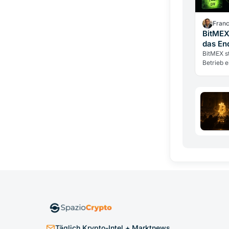
Fran
BitMEX
das En
BitMEX s
Betrieb e
Perpetua
erfand, s
Täglich Krypto-Intel + Marktnews