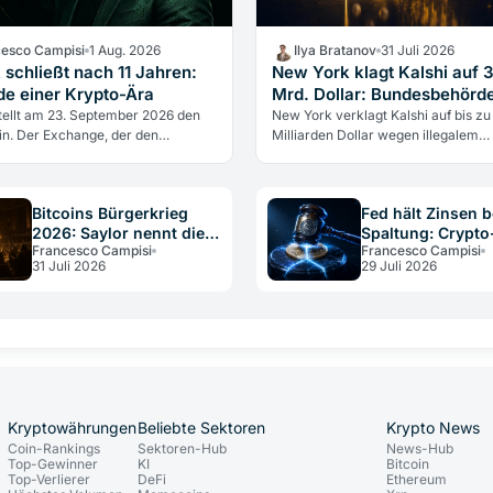
cesco Campisi
1 Aug. 2026
Ilya Bratanov
31 Juli 2026
 schließt nach 11 Jahren:
New York klagt Kalshi auf 
de einer Krypto-Ära
Mrd. Dollar: Bundesbehörde 
ein
tellt am 23. September 2026 den
New York verklagt Kalshi auf bis zu
in. Der Exchange, der den
Milliarden Dollar wegen illegalem
l-Kontrakt mit 100-fachem Hebel
Glücksspiel. Die CFTC greift gleichz
cheitert nicht an einem Hack,…
ein, um die Klage zu stoppen.
Bitcoins Bürgerkrieg
Fed hält Zinsen b
2026: Saylor nennt die
Spaltung: Crypto
Francesco Campisi
Francesco Campisi
Regeln eine Verfassung
Erholung auf wa
31 Juli 2026
29 Juli 2026
Grund
Kryptowährungen
Beliebte Sektoren
Krypto News
Coin-Rankings
Sektoren-Hub
News-Hub
Top-Gewinner
KI
Bitcoin
Top-Verlierer
DeFi
Ethereum