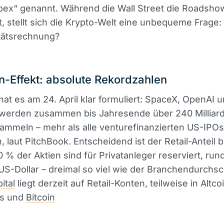
pex“ genannt. Während die Wall Street die Roadsho
t, stellt sich die Krypto-Welt eine unbequeme Frage:
itätsrechnung?
n-Effekt: absolute Rekordzahlen
at es am 24. April klar formuliert: SpaceX, OpenAI 
 werden zusammen bis Jahresende über 240 Milliar
sammeln – mehr als alle venturefinanzierten US-IPOs
laut PitchBook. Entscheidend ist der Retail-Anteil b
 % der Aktien sind für Privatanleger reserviert, run
 US-Dollar – dreimal so viel wie der Branchendurchsch
ital
liegt derzeit auf Retail-Konten, teilweise in Altco
s und
Bitcoin