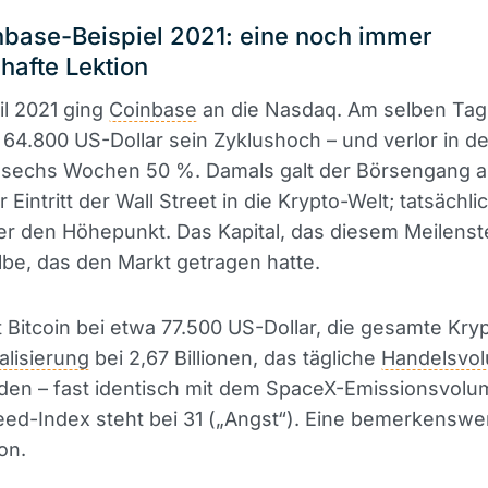
base-Beispiel 2021: eine noch immer
afte Lektion
il 2021 ging
Coinbase
an die Nasdaq. Am selben Tag 
 64.800 US-Dollar sein Zyklushoch – und verlor in d
 sechs Wochen 50 %. Damals galt der Börsengang a
 Eintritt der Wall Street in die Krypto-Welt; tatsächli
er den Höhepunkt. Das Kapital, das diesem Meilenste
be, das den Markt getragen hatte.
t Bitcoin bei etwa 77.500 US-Dollar, die gesamte Kry
alisierung
bei 2,67 Billionen, das tägliche
Handelsvo
arden – fast identisch mit dem SpaceX-Emissionsvolu
ed-Index steht bei 31 („Angst“). Eine bemerkenswe
on.