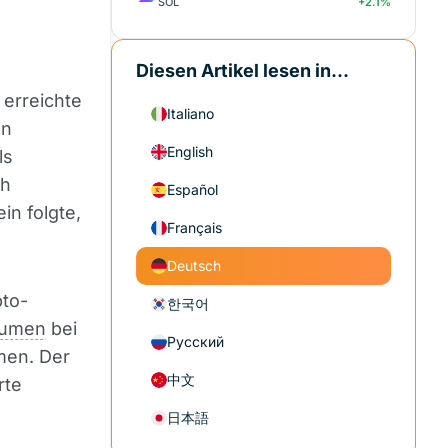
SOL
+2.1%
Diesen Artikel lesen in...
erreichte
Italiano
en
English
ls
ch
Español
in folgte,
Français
Deutsch
pto-
한국어
lumen
bei
Русский
men. Der
中文
rte
日本語