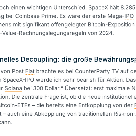
doch einen wichtigen Unterschied: SpaceX hält 8.285
g bei Coinbase Prime. Es wäre der erste Mega-
IPO
ns mit signifikant offengelegter Bitcoin-Exposition
r-Value-Rechnungslegungsregeln von 2024.
ionelles Decoupling: die große Bewährung
 von Post
Fiat
brachte es bei CounterParty TV auf d
SpaceX-IPO werde ich sehr bearish für Aktien. Das 
ür
Solana
bei 300 Dollar.“ Übersetzt: erst maximale 
on. Die zentrale Frage ist, ob die neue institutionell
Bitcoin-ETFs – die bereits eine Entkopplung von der
t – auch eine Abkopplung von traditionellen Risk-on
kann.