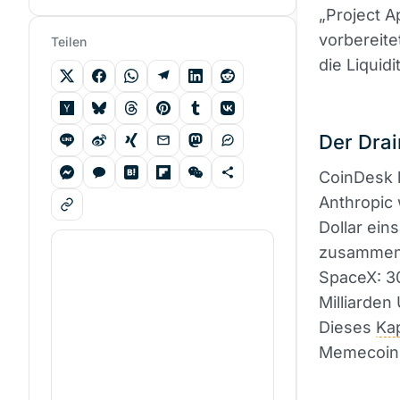
„Project A
vorbereite
Teilen
die Liquid
Der Drai
CoinDesk h
Anthropic
Dollar ein
zusammen, 
SpaceX: 30
Milliarden
Dieses
Kap
Memecoin