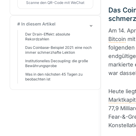
Scanne den QR-Code mit WeChat
Das Coin
schmerzh
# In diesem Artikel
Am 14. Apr
Der Drain-Effekt: absolute
Bitcoin
mit
Rekordzahlen
folgenden
Das Coinbase-Beispiel 2021: eine noch
immer schmerzhafte Lektion
endgültiger
Institutionelles Decoupling: die große
markierte 
Bewährungsprobe
war dassel
Was in den nächsten 45 Tagen zu
beobachten ist
Heute lieg
Marktkapit
77,9 Milli
Fear-&-Gre
Konstellati