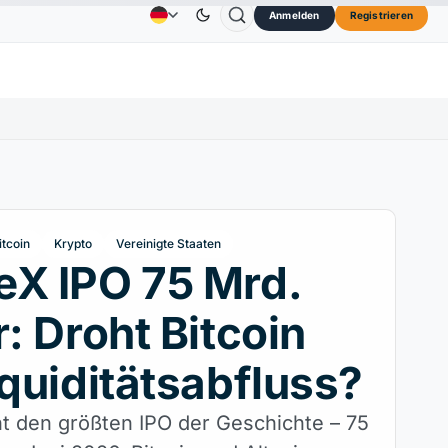
Anmelden
Registrieren
73,45 $
TRON
0,3264 $
Dogecoin
0,0707 $
Anzeige
Kontakt
Über
OL
↑2.10%
TRX
↓0.30%
DOGE
↑2.40%
itcoin
Krypto
Vereinigte Staaten
eX IPO 75 Mrd.
r: Droht Bitcoin
iquiditätsabfluss?
t den größten IPO der Geschichte – 75