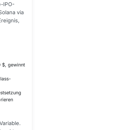
e-IPO-
Solana via
reignis,
 $, gewinnt
lass-
estsetzung
rieren
Variable.