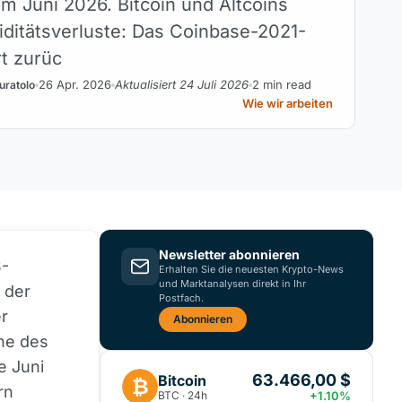
im Juni 2026. Bitcoin und Altcoins
iditätsverluste: Das Coinbase-2021-
t zurüc
26 Apr. 2026
Aktualisiert 24 Juli 2026
2 min read
uratolo
Wie wir arbeiten
Newsletter abonnieren
S-
Erhalten Sie die neuesten Krypto-News
und Marktanalysen direkt in Ihr
der
Postfach.
er
Abonnieren
che des
e Juni
63.466,00 $
Bitcoin
₿
rn
BTC · 24h
+1.10%