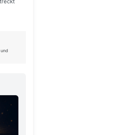
treckt
 und