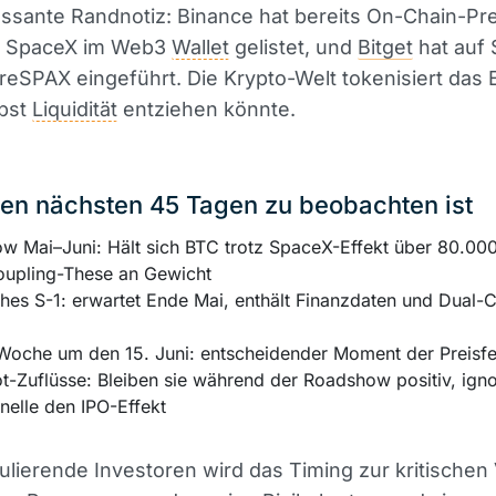
essante Randnotiz: Binance hat bereits On-Chain-Pr
 SpaceX im Web3
Wallet
gelistet, und
Bitget
hat auf 
reSPAX eingeführt. Die Krypto-Welt tokenisiert das E
lbst
Liquidität
entziehen könnte.
en nächsten 45 Tagen zu beobachten ist
w Mai–Juni: Hält sich BTC trotz SpaceX-Effekt über 80.000
oupling-These an Gewicht
ches S-1: erwartet Ende Mai, enthält Finanzdaten und Dual-C
-Woche um den 15. Juni: entscheidender Moment der Preisf
t-Zuflüsse: Bleiben sie während der Roadshow positiv, igno
ionelle den IPO-Effekt
lierende Investoren wird das Timing zur kritischen 