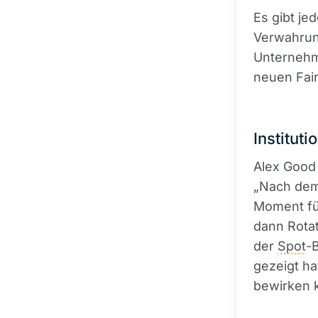
Es gibt je
Verwahrun
Unternehme
neuen Fai
Institut
Alex Good
„Nach dem 
Moment f
dann Rotati
der
Spot
-
gezeigt ha
bewirken 