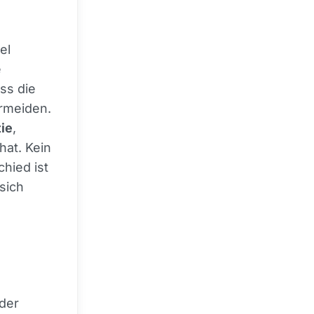
el
e
ss die
rmeiden.
tie
,
hat. Kein
hied ist
sich
der