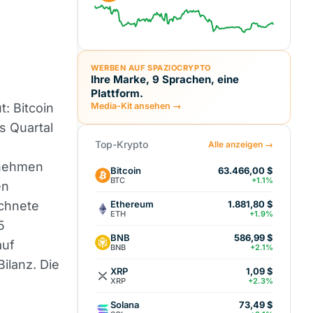
WERBEN AUF SPAZIOCRYPTO
Ihre Marke, 9 Sprachen, eine
Plattform.
: Bitcoin
Media-Kit ansehen →
s Quartal
Top-Krypto
Alle anzeigen →
rnehmen
Bitcoin
63.466,00 $
BTC
+1.1%
en
Ethereum
ichnete
1.881,80 $
ETH
+1.9%
5
BNB
586,99 $
auf
BNB
+2.1%
ilanz. Die
XRP
1,09 $
XRP
+2.3%
Solana
73,49 $