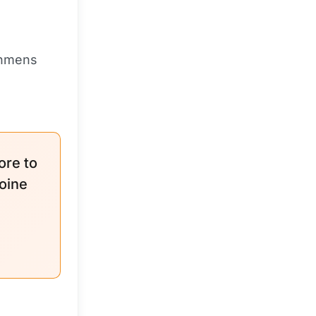
ehmens
ore to
toine