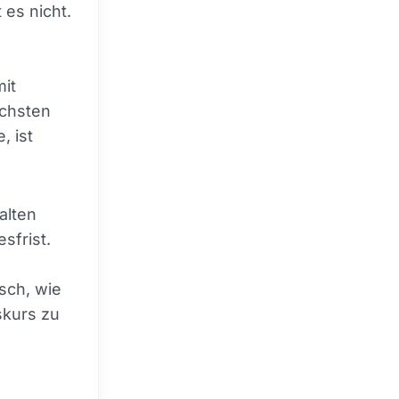
 es nicht.
e
mit
ächsten
, ist
alten
sfrist.
sch, wie
skurs zu