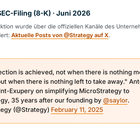
SEC-Filing (8-K) · Juni 2026
ktion wurde über die offiziellen Kanäle des Untern
ert:
Aktuelle Posts von @Strategy auf X
.
ection is achieved, not when there is nothing m
but when there is nothing left to take away." An
int-Exupery on simplifying MicroStrategy to
egy, 35 years after our founding by
@saylor
.
ategy (@Strategy)
February 11, 2025