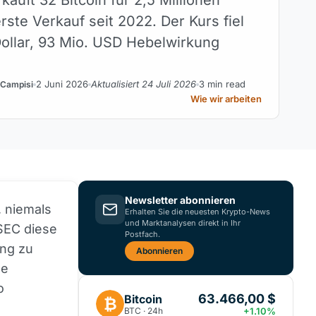
erste Verkauf seit 2022. Der Kurs fiel
Dollar, 93 Mio. USD Hebelwirkung
2 Juni 2026
Aktualisiert 24 Juli 2026
3 min read
 Campisi
Wie wir arbeiten
Newsletter abonnieren
 niemals
Erhalten Sie die neuesten Krypto-News
und Marktanalysen direkt in Ihr
 SEC diese
Postfach.
ung zu
Abonnieren
ne
o
63.466,00 $
Bitcoin
₿
BTC · 24h
+1.10%