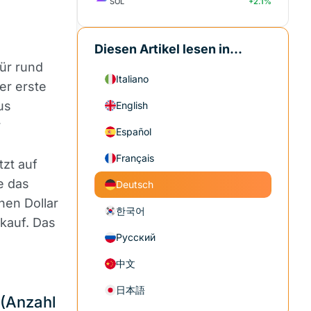
SOL
+2.1%
Diesen Artikel lesen in...
für rund
Italiano
er erste
us
English
r
Español
Français
tzt auf
e das
Deutsch
nen Dollar
한국어
rkauf. Das
Русский
中文
日本語
 (Anzahl