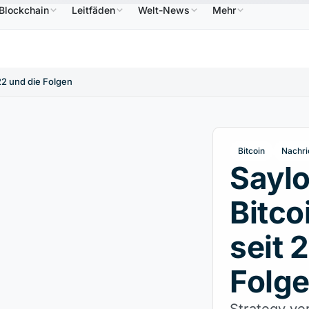
Blockchain
Leitfäden
Welt-News
Mehr
586,64 $
USDC
0,9995 $
XRP
1,09 $
Solana
↑2.10%
USDC
↑0.00%
XRP
↑2.30%
S
022 und die Folgen
Bitcoin
Nachri
Saylo
Bitco
seit 
Folg
Strategy ver