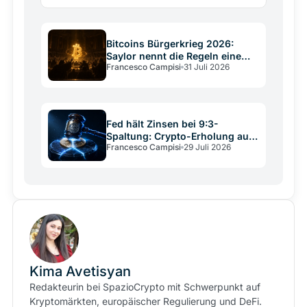
gleichzeitig ein, um die Klage zu stoppen.
Bitcoins Bürgerkrieg 2026:
Saylor nennt die Regeln eine
Francesco Campisi
31 Juli 2026
Verfassung
Fed hält Zinsen bei 9:3-
Spaltung: Crypto-Erholung auf
Francesco Campisi
29 Juli 2026
wackligem Grund
Kima Avetisyan
Redakteurin bei SpazioCrypto mit Schwerpunkt auf
Kryptomärkten, europäischer Regulierung und DeFi.