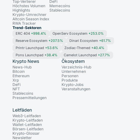
Top-Verlierer
DeFi
Höchstes Volumen
Memecoins
Highlights
Stablecoins
Krypto-Umrechner
Altcoin Season Index
RWA Tracker
Trend-Sektoren
ERC 404
+998.4%
OpenServ Ecosystem
+253.0%
Reserve Ecosystem
+207.5%
Dinari Ecosystem
+61.7%
Printr Launchpad
+53.6%
Zodiac-Themed
+40.4%
Pons Launchpad
+38.4%
Camelot Launchpad
+27.7%
Krypto News
Ökosystem
News-Hub
Verzeichnis-Hub
Bitcoin
Unternehmen
Ethereum
Personen
Xrp
Produkte
DeFi
Krypto-Jobs
NFT
Veranstaltungen
Stablecoins
Pressemitteilungen
Leitfäden
Web3-Leitfaden
Krypto-Leitfaden
Wallet-Leitfaden
Börsen-Leitfaden
Krypto-Glossar
Newsletter