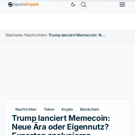
Ethereum
1.880,58 $
Tether
0,9991 $
BNB
586
10%
ETH
↑1.90%
USDT
↑0.00%
BNB
Startseite
/
Nachrichten
/
Trump lanciert Memecoin: Neue Ära oder Eigennutz? Experten analysieren Auswirkungen auf den Kryptomarkt
Nachrichten
Token
Krypto
Blockchain
Trump lanciert Memecoin:
Neue Ära oder Eigennutz?