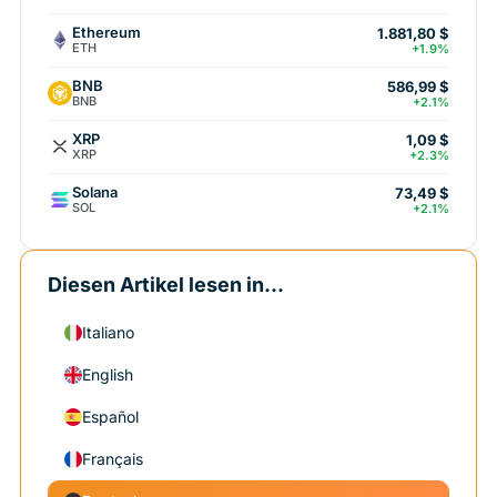
Ethereum
1.881,80 $
ETH
+1.9%
BNB
586,99 $
BNB
+2.1%
XRP
1,09 $
XRP
+2.3%
Solana
73,49 $
SOL
+2.1%
Diesen Artikel lesen in...
Italiano
English
Español
Français