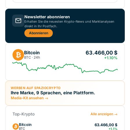
Newsletter abonnieren
Erhalten Sie die neuesten Krypto-News und Marktanalysen
direkt in Ihr Postfach.
Abonnieren
63.466,00 $
Bitcoin
₿
BTC · 24h
+1.10%
WERBEN AUF SPAZIOCRYPTO
Ihre Marke, 9 Sprachen, eine Plattform.
Media-Kit ansehen →
Top-Krypto
Alle anzeigen →
Bitcoin
63.466,00 $
BTC
+1.1%