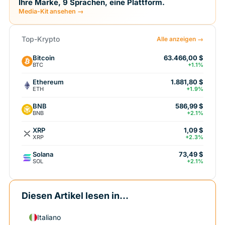
Ihre Marke, 9 Sprachen, eine Plattform.
Media-Kit ansehen →
Top-Krypto
Alle anzeigen →
Bitcoin
63.466,00 $
BTC
+1.1%
Ethereum
1.881,80 $
ETH
+1.9%
BNB
586,99 $
BNB
+2.1%
XRP
1,09 $
XRP
+2.3%
Solana
73,49 $
SOL
+2.1%
Diesen Artikel lesen in...
Italiano