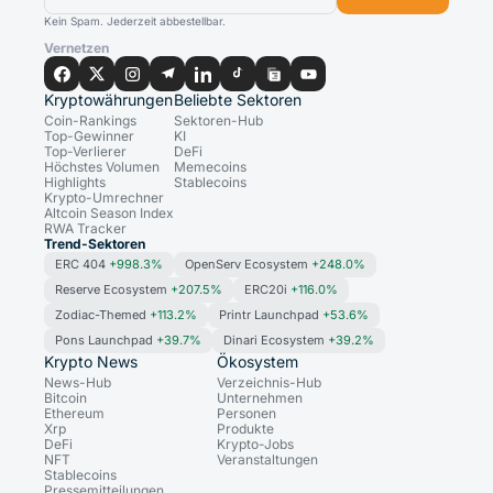
Kein Spam. Jederzeit abbestellbar.
Vernetzen
Kryptowährungen
Beliebte Sektoren
Coin-Rankings
Sektoren-Hub
Top-Gewinner
KI
Top-Verlierer
DeFi
Höchstes Volumen
Memecoins
Highlights
Stablecoins
Krypto-Umrechner
Altcoin Season Index
RWA Tracker
Trend-Sektoren
ERC 404
+998.3%
OpenServ Ecosystem
+248.0%
Reserve Ecosystem
+207.5%
ERC20i
+116.0%
Zodiac-Themed
+113.2%
Printr Launchpad
+53.6%
Pons Launchpad
+39.7%
Dinari Ecosystem
+39.2%
Krypto News
Ökosystem
News-Hub
Verzeichnis-Hub
Bitcoin
Unternehmen
Ethereum
Personen
Xrp
Produkte
DeFi
Krypto-Jobs
NFT
Veranstaltungen
Stablecoins
Pressemitteilungen