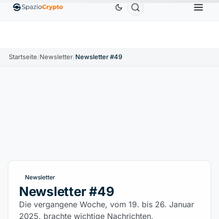
Ethereum
1.880,58 $
Tether
0,9991 $
BNB
5
1.10%
ETH
↑1.90%
USDT
↑0.00%
BNB
Startseite
/
Newsletter
/
Newsletter #49
Newsletter
Newsletter #49
Die vergangene Woche, vom 19. bis 26. Januar
2025, brachte wichtige Nachrichten,