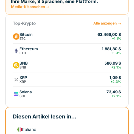
Ihre Marke, 9 Sprachen, eine Plattform.
Media-Kit ansehen →
Top-Krypto
Alle anzeigen →
Bitcoin
63.466,00 $
BTC
+1.1%
Ethereum
1.881,80 $
ETH
+1.9%
BNB
586,99 $
BNB
+2.1%
XRP
1,09 $
XRP
+2.3%
Solana
73,49 $
SOL
+2.1%
Diesen Artikel lesen in...
Italiano