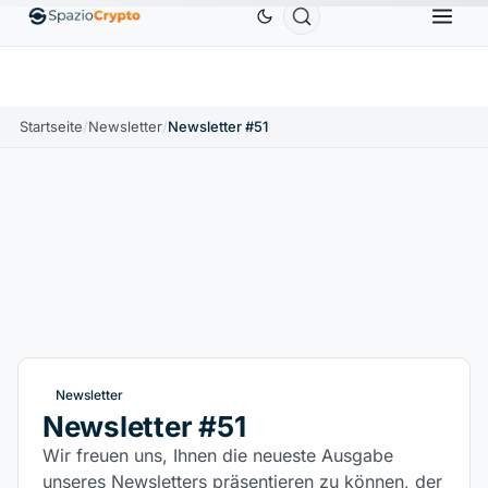
Ethereum
1.880,58 $
Tether
0,9991 $
BNB
5
1.10%
ETH
↑1.90%
USDT
↑0.00%
BNB
Startseite
/
Newsletter
/
Newsletter #51
Newsletter
Newsletter #51
Wir freuen uns, Ihnen die neueste Ausgabe
unseres Newsletters präsentieren zu können, der