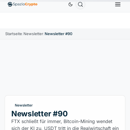
Ethereum
1.880,58 $
Tether
0,9991 $
BNB
5
1.10%
ETH
↑1.90%
USDT
↑0.00%
BNB
Startseite
/
Newsletter
/
Newsletter #90
Newsletter
Newsletter #90
FTX schließt für immer, Bitcoin-Mining wendet
sich der KI zu, USDT tritt in die Realwirtschaft ein