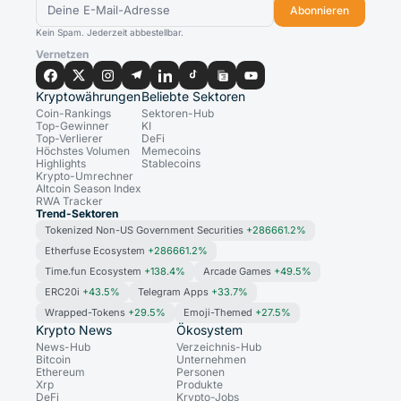
Abonnieren
Kein Spam. Jederzeit abbestellbar.
Vernetzen
Kryptowährungen
Beliebte Sektoren
Coin-Rankings
Sektoren-Hub
Top-Gewinner
KI
Top-Verlierer
DeFi
Höchstes Volumen
Memecoins
Highlights
Stablecoins
Krypto-Umrechner
Altcoin Season Index
RWA Tracker
Trend-Sektoren
Tokenized Non-US Government Securities
+286661.2%
Etherfuse Ecosystem
+286661.2%
Time.fun Ecosystem
+138.4%
Arcade Games
+49.5%
ERC20i
+43.5%
Telegram Apps
+33.7%
Wrapped-Tokens
+29.5%
Emoji-Themed
+27.5%
Krypto News
Ökosystem
News-Hub
Verzeichnis-Hub
Bitcoin
Unternehmen
Ethereum
Personen
Xrp
Produkte
DeFi
Krypto-Jobs