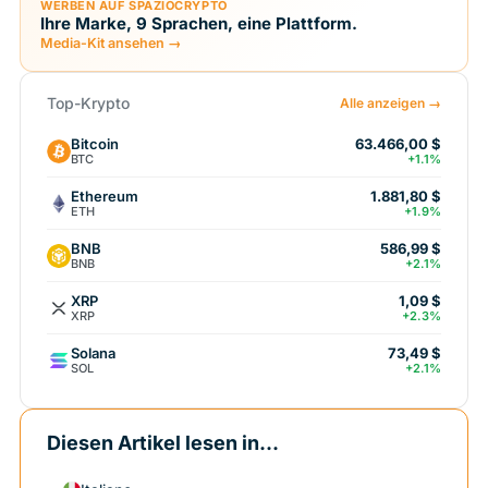
WERBEN AUF SPAZIOCRYPTO
Ihre Marke, 9 Sprachen, eine Plattform.
Media-Kit ansehen →
Top-Krypto
Alle anzeigen →
Bitcoin
63.466,00 $
BTC
+1.1%
Ethereum
1.881,80 $
ETH
+1.9%
BNB
586,99 $
BNB
+2.1%
XRP
1,09 $
XRP
+2.3%
Solana
73,49 $
SOL
+2.1%
Diesen Artikel lesen in...