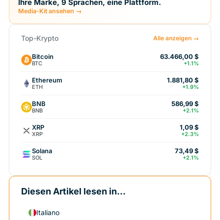
Ihre Marke, 9 Sprachen, eine Plattform.
Media-Kit ansehen →
Top-Krypto
Alle anzeigen →
Bitcoin
63.466,00 $
BTC
+1.1%
Ethereum
1.881,80 $
ETH
+1.9%
BNB
586,99 $
BNB
+2.1%
XRP
1,09 $
XRP
+2.3%
Solana
73,49 $
SOL
+2.1%
Diesen Artikel lesen in...
Italiano