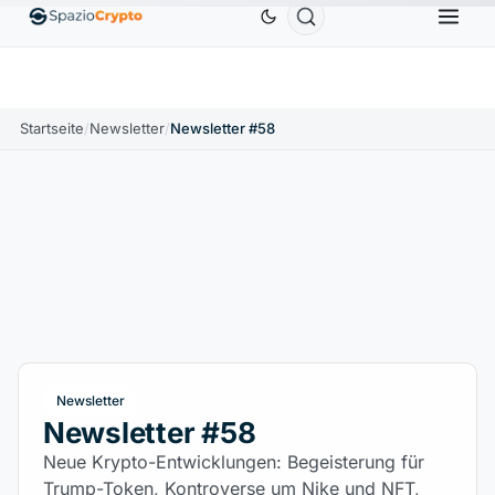
Ethereum
1.880,58 $
Tether
0,9991 $
BNB
5
1.10%
ETH
↑1.90%
USDT
↑0.00%
BNB
Startseite
/
Newsletter
/
Newsletter #58
Newsletter
Newsletter #58
Neue Krypto-Entwicklungen: Begeisterung für
Trump-Token, Kontroverse um Nike und NFT,