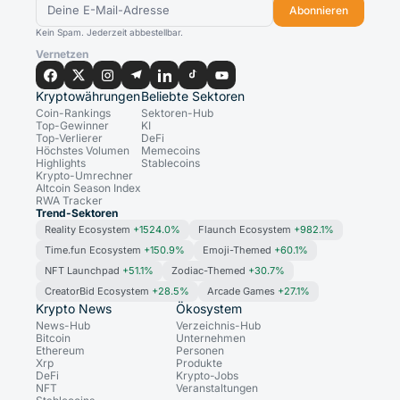
Abonnieren
Kein Spam. Jederzeit abbestellbar.
Vernetzen
Kryptowährungen
Beliebte Sektoren
Coin-Rankings
Sektoren-Hub
Top-Gewinner
KI
Top-Verlierer
DeFi
Höchstes Volumen
Memecoins
Highlights
Stablecoins
Krypto-Umrechner
Altcoin Season Index
RWA Tracker
Trend-Sektoren
Reality Ecosystem
+1524.0%
Flaunch Ecosystem
+982.1%
Time.fun Ecosystem
+150.9%
Emoji-Themed
+60.1%
NFT Launchpad
+51.1%
Zodiac-Themed
+30.7%
CreatorBid Ecosystem
+28.5%
Arcade Games
+27.1%
Krypto News
Ökosystem
News-Hub
Verzeichnis-Hub
Bitcoin
Unternehmen
Ethereum
Personen
Xrp
Produkte
DeFi
Krypto-Jobs
NFT
Veranstaltungen