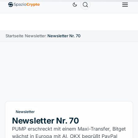
1.880,58 $
Tether
0,9991 $
BNB
586,64 $
ETH
↑1.90%
USDT
↑0.00%
BNB
↑2.10%
Startseite
/
Newsletter
/
Newsletter Nr. 70
Newsletter
Newsletter Nr. 70
PUMP erschreckt mit einem Maxi-Transfer, Bitget
wächst in Europa mit AI, OKX begrüßt PayPal