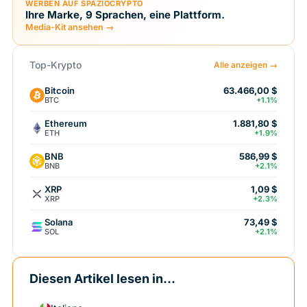
WERBEN AUF SPAZIOCRYPTO
Ihre Marke, 9 Sprachen, eine Plattform.
Media-Kit ansehen →
Top-Krypto
Alle anzeigen →
Bitcoin
63.466,00 $
BTC
+1.1%
Ethereum
1.881,80 $
ETH
+1.9%
BNB
586,99 $
BNB
+2.1%
XRP
1,09 $
XRP
+2.3%
Solana
73,49 $
SOL
+2.1%
Diesen Artikel lesen in...