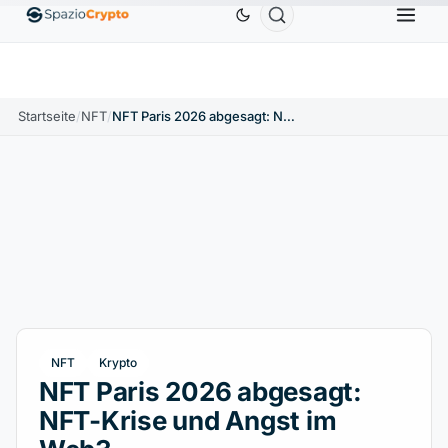
Ethereum
1.880,58 $
Tether
0,9991 $
BNB
5
↑1.10%
ETH
↑1.90%
USDT
↑0.00%
BNB
Startseite
/
NFT
/
NFT Paris 2026 abgesagt: NFT-Krise und Angst im Web3
NFT
Krypto
NFT Paris 2026 abgesagt:
NFT-Krise und Angst im