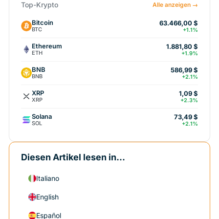
Top-Krypto
Alle anzeigen →
Bitcoin
63.466,00 $
BTC
+1.1%
Ethereum
1.881,80 $
ETH
+1.9%
BNB
586,99 $
BNB
+2.1%
XRP
1,09 $
XRP
+2.3%
Solana
73,49 $
SOL
+2.1%
Diesen Artikel lesen in...
Italiano
English
Español