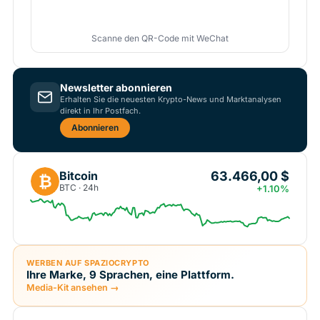
Scanne den QR-Code mit WeChat
Newsletter abonnieren
Erhalten Sie die neuesten Krypto-News und Marktanalysen
direkt in Ihr Postfach.
Abonnieren
63.466,00 $
Bitcoin
₿
BTC · 24h
+1.10%
WERBEN AUF SPAZIOCRYPTO
Ihre Marke, 9 Sprachen, eine Plattform.
Media-Kit ansehen →