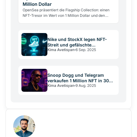
Million Dollar
OpenSea präsentiert die Flagship Collection: einen
NFT-Tresor im Wert von 1 Million Dollar und den
Auftakt zur Einführung des SEA-Tokens.
Nike und StockX legen NFT-
Streit und gefälschte
Kima Avetisyan
6 Sep. 2025
Turnschuhe bei
Snoop Dogg und Telegram
verkaufen 1 Million NFT in 30
Kima Avetisyan
9 Aug. 2025
Minuten