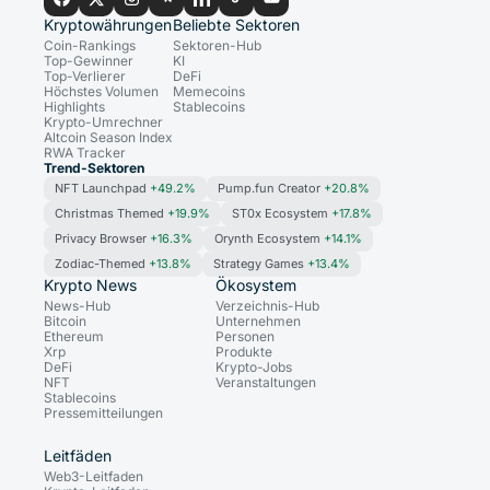
Kryptowährungen
Beliebte Sektoren
Coin-Rankings
Sektoren-Hub
Top-Gewinner
KI
Top-Verlierer
DeFi
Höchstes Volumen
Memecoins
Highlights
Stablecoins
Krypto-Umrechner
Altcoin Season Index
RWA Tracker
Trend-Sektoren
NFT Launchpad
+49.2%
Pump.fun Creator
+20.8%
Christmas Themed
+19.9%
ST0x Ecosystem
+17.8%
Privacy Browser
+16.3%
Orynth Ecosystem
+14.1%
Zodiac-Themed
+13.8%
Strategy Games
+13.4%
Krypto News
Ökosystem
News-Hub
Verzeichnis-Hub
Bitcoin
Unternehmen
Ethereum
Personen
Xrp
Produkte
DeFi
Krypto-Jobs
NFT
Veranstaltungen
Stablecoins
Pressemitteilungen
Leitfäden
Web3-Leitfaden