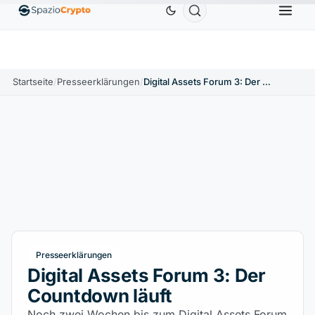
Ethereum
1.880,58 $
Tether
0,9991 $
BNB
↑1.10%
ETH
↑1.90%
USDT
↑0.00%
BNB
Startseite
/
Presseerklärungen
/
Digital Assets Forum 3: Der Countdown läuft
Presseerklärungen
Digital Assets Forum 3: Der
Countdown läuft
Noch zwei Wochen bis zum Digital Assets Forum