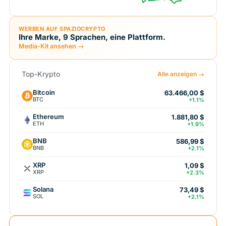
WERBEN AUF SPAZIOCRYPTO
Ihre Marke, 9 Sprachen, eine Plattform.
Media-Kit ansehen →
Top-Krypto
Alle anzeigen →
Bitcoin
63.466,00 $
BTC
+1.1%
Ethereum
1.881,80 $
ETH
+1.9%
BNB
586,99 $
BNB
+2.1%
XRP
1,09 $
XRP
+2.3%
Solana
73,49 $
SOL
+2.1%