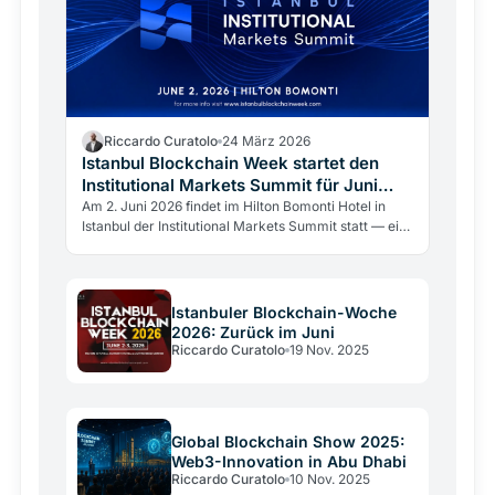
Riccardo Curatolo
24 März 2026
Istanbul Blockchain Week startet den
Institutional Markets Summit für Juni
2026
Am 2. Juni 2026 findet im Hilton Bomonti Hotel in
Istanbul der Institutional Markets Summit statt — ein
geschlossenes Forum von Istanbul Blockchain Week
für Regulatoren, Finanzinstitutionen und
institutionelle Entscheidungsträger.
Istanbuler Blockchain-Woche
2026: Zurück im Juni
Riccardo Curatolo
19 Nov. 2025
Global Blockchain Show 2025:
Web3-Innovation in Abu Dhabi
Riccardo Curatolo
10 Nov. 2025