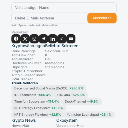
Abonnieren
Kein Spam. Jederzeit abbestellbar.
Vernetzen
Kryptowährungen
Beliebte Sektoren
Coin-Rankings
Sektoren-Hub
Top-Gewinner
KI
Top-Verlierer
DeFi
Höchstes Volumen
Memecoins
Highlights
Stablecoins
Krypto-Umrechner
Altcoin Season Index
RWA Tracker
Trend-Sektoren
Decentralized Social Media (DeSOC)
+936.8%
IDR Stablecoin
+905.4%
ERC 404
+525.6%
Time.fun Ecosystem
+154.4%
Duck-Themed
+49.9%
NFTStrategy Ecosystem
+45.6%
NFT Strategy Flywheel
+42.5%
Yoink.fun Launchpad
+26.4%
Krypto News
Ökosystem
News-Hub
Verzeichnis-Hub