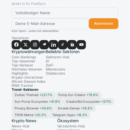
direkt in Ihr Postfach.
Abonnieren
Kein Spam. Jederzeit abbestellbar.
Vernetzen
Kryptowährungen
Beliebte Sektoren
Coin-Rankings
Sektoren-Hub
Top-Gewinner
KI
Top-Verlierer
DeFi
Höchstes Volumen
Memecoins
Highlights
Stablecoins
Krypto-Umrechner
Altcoin Season Index
RWA Tracker
Trend-Sektoren
Zodiac-Themed
+221.7%
Pump.fun Creator
+79.9%
Sun Pump Ecosystem
+41.8%
CreatorBid Ecosystem
+37.1%
Privacy Browser
+34.8%
Arcade Games
+26.8%
TRON Meme
+20.3%
Telegram Apps
+18.3%
Krypto News
Ökosystem
News-Hub
Verzeichnis-Hub