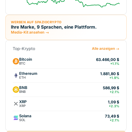
WERBEN AUF SPAZIOCRYPTO
Ihre Marke, 9 Sprachen, eine Plattform.
Media-Kit ansehen →
Top-Krypto
Alle anzeigen →
Bitcoin
63.466,00 $
BTC
+1.1%
Ethereum
1.881,80 $
ETH
+1.9%
BNB
586,99 $
BNB
+2.1%
XRP
1,09 $
XRP
+2.3%
Solana
73,49 $
SOL
+2.1%