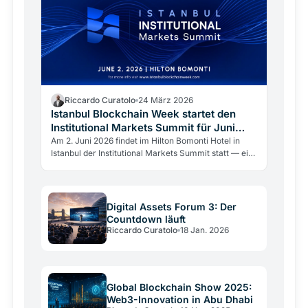
Riccardo Curatolo
24 März 2026
Istanbul Blockchain Week startet den
Institutional Markets Summit für Juni
2026
Am 2. Juni 2026 findet im Hilton Bomonti Hotel in
Istanbul der Institutional Markets Summit statt — ein
geschlossenes Forum von Istanbul Blockchain Week
für Regulatoren, Finanzinstitutionen und
institutionelle Entscheidungsträger.
Digital Assets Forum 3: Der
Countdown läuft
Riccardo Curatolo
18 Jan. 2026
Global Blockchain Show 2025:
Web3-Innovation in Abu Dhabi