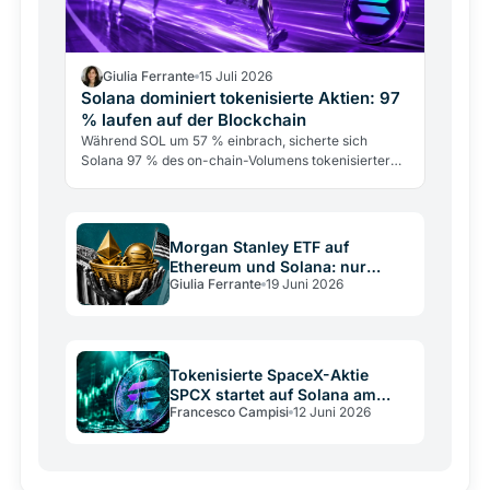
Giulia Ferrante
15 Juli 2026
Solana dominiert tokenisierte Aktien: 97
% laufen auf der Blockchain
Während SOL um 57 % einbrach, sicherte sich
Solana 97 % des on-chain-Volumens tokenisierter
Aktien. Das RWA-Ökosystem vervierfachte sich auf
3,6 Milliarden…
Morgan Stanley ETF auf
Ethereum und Solana: nur
Giulia Ferrante
19 Juni 2026
0,14% Gebühren
Tokenisierte SpaceX-Aktie
SPCX startet auf Solana am
Francesco Campisi
12 Juni 2026
IPO-Tag