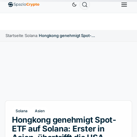
Ethereum
1.880,58 $
Tether
0,9991 $
BNB
586
10%
ETH
↑1.90%
USDT
↑0.00%
BNB
Startseite
/
Solana
/
Hongkong genehmigt Spot-ETF auf Solana: Erster in Asien, übertrifft die USA
Solana
Asien
Hongkong genehmigt Spot-
ETF auf Solana: Erster in