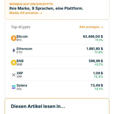
WERBEN AUF SPAZIOCRYPTO
Ihre Marke, 9 Sprachen, eine Plattform.
Media-Kit ansehen →
Top-Krypto
Alle anzeigen →
Bitcoin
63.466,00 $
BTC
+1.1%
Ethereum
1.881,80 $
ETH
+1.9%
BNB
586,99 $
BNB
+2.1%
XRP
1,09 $
XRP
+2.3%
Solana
73,49 $
SOL
+2.1%
Diesen Artikel lesen in...