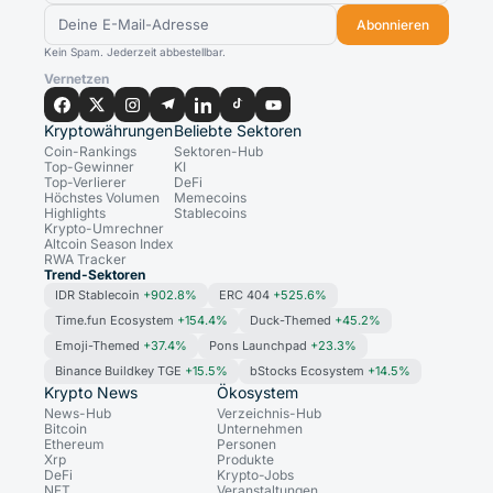
Abonnieren
Kein Spam. Jederzeit abbestellbar.
Vernetzen
Kryptowährungen
Beliebte Sektoren
Coin-Rankings
Sektoren-Hub
Top-Gewinner
KI
Top-Verlierer
DeFi
Höchstes Volumen
Memecoins
Highlights
Stablecoins
Krypto-Umrechner
Altcoin Season Index
RWA Tracker
Trend-Sektoren
IDR Stablecoin
+902.8%
ERC 404
+525.6%
Time.fun Ecosystem
+154.4%
Duck-Themed
+45.2%
Emoji-Themed
+37.4%
Pons Launchpad
+23.3%
Binance Buildkey TGE
+15.5%
bStocks Ecosystem
+14.5%
Krypto News
Ökosystem
News-Hub
Verzeichnis-Hub
Bitcoin
Unternehmen
Ethereum
Personen
Xrp
Produkte
DeFi
Krypto-Jobs
NFT
Veranstaltungen