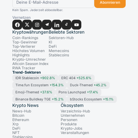
Abonnieren
Kein Spam. Jederzeit abbestellbar.
Vernetzen
Kryptowährungen
Beliebte Sektoren
Coin-Rankings
Sektoren-Hub
Top-Gewinner
KI
Top-Verlierer
DeFi
Höchstes Volumen
Memecoins
Highlights
Stablecoins
Krypto-Umrechner
Altcoin Season Index
RWA Tracker
Trend-Sektoren
IDR Stablecoin
+902.8%
ERC 404
+525.6%
Time.fun Ecosystem
+154.3%
Duck-Themed
+45.2%
Emoji-Themed
+37.6%
Pons Launchpad
+17.4%
Binance Buildkey TGE
+15.2%
bStocks Ecosystem
+15.1%
Krypto News
Ökosystem
News-Hub
Verzeichnis-Hub
Bitcoin
Unternehmen
Ethereum
Personen
Xrp
Produkte
DeFi
Krypto-Jobs
NFT
Veranstaltungen
Stablecoins