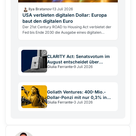
Ilya Bratanov
13 Juli 2026
USA verbieten digitalen Dollar: Europa
baut den digitalen Euro
Der 21st Century ROAD to Housing Act verbietet der
Fed bis Ende 2030 die Ausgabe eines digitalen
Dollars. Die eigentliche Wette: USDC und USDT
übernehmen den…
CLARITY Act: Senatsvotum im
August entscheidet über
Giulia Ferrante
9 Juli 2026
Altcoin-ETFs
Goliath Ventures: 400-Mio.-
Dollar-Ponzi mit nur 0,3% in
Giulia Ferrante
3 Juli 2026
Crypto