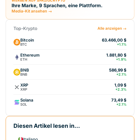
WERBEN AUF SPAZIOCRYPTO
Ihre Marke, 9 Sprachen, eine Plattform.
Media-Kit ansehen →
Top-Krypto
Alle anzeigen →
Bitcoin
63.466,00 $
BTC
+1.1%
Ethereum
1.881,80 $
ETH
+1.9%
BNB
586,99 $
BNB
+2.1%
XRP
1,09 $
XRP
+2.3%
Solana
73,49 $
SOL
+2.1%
Diesen Artikel lesen in...
Italiano