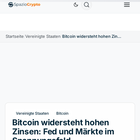
Ethereum
1.880,58 $
Tether
0,9991 $
BNB
586
10%
ETH
↑1.90%
USDT
↑0.00%
BNB
Startseite
/
Vereinigte Staaten
/
Bitcoin widersteht hohen Zinsen: Fed und Märkte im Spannungsfeld
Vereinigte Staaten
Bitcoin
Bitcoin widersteht hohen
Zinsen: Fed und Märkte im