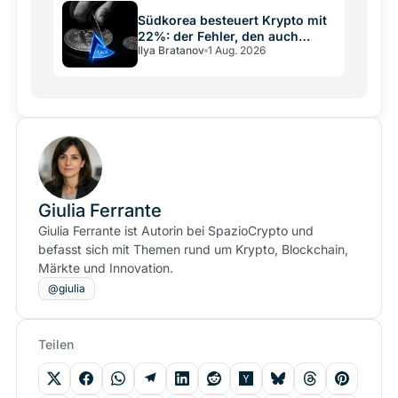
Südkorea besteuert Krypto mit
22%: der Fehler, den auch
Ilya Bratanov
1 Aug. 2026
Deutschland kennt
Giulia Ferrante
Giulia Ferrante ist Autorin bei SpazioCrypto und
befasst sich mit Themen rund um Krypto, Blockchain,
Märkte und Innovation.
@giulia
Teilen