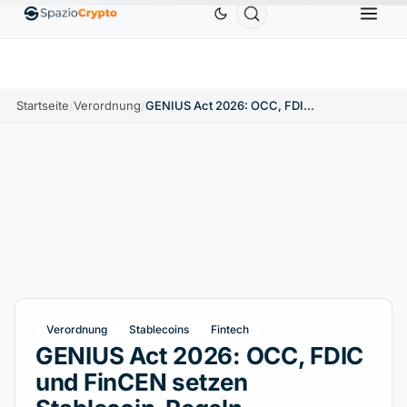
Ethereum
1.880,58 $
Tether
0,9991 $
BNB
586,
0%
ETH
↑1.90%
USDT
↑0.00%
BNB
Startseite
/
Verordnung
/
GENIUS Act 2026: OCC, FDIC und FinCEN setzen Stablecoin-Regeln
Verordnung
Stablecoins
Fintech
GENIUS Act 2026: OCC, FDIC
und FinCEN setzen