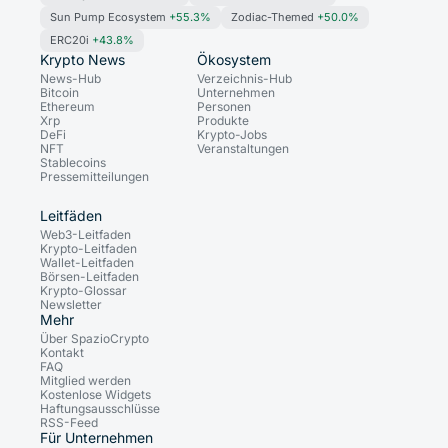
Sun Pump Ecosystem
+55.3%
Zodiac-Themed
+50.0%
ERC20i
+43.8%
Krypto News
Ökosystem
News-Hub
Verzeichnis-Hub
Bitcoin
Unternehmen
Ethereum
Personen
Xrp
Produkte
DeFi
Krypto-Jobs
NFT
Veranstaltungen
Stablecoins
Pressemitteilungen
Leitfäden
Web3-Leitfaden
Krypto-Leitfaden
Wallet-Leitfaden
Börsen-Leitfaden
Krypto-Glossar
Newsletter
Mehr
Über SpazioCrypto
Kontakt
FAQ
Mitglied werden
Kostenlose Widgets
Haftungsausschlüsse
RSS-Feed
Für Unternehmen