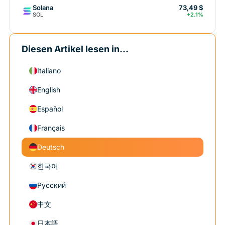
Solana
73,49 $
SOL
+2.1%
Diesen Artikel lesen in...
Italiano
English
Español
Français
Deutsch
한국어
Русский
中文
日本語