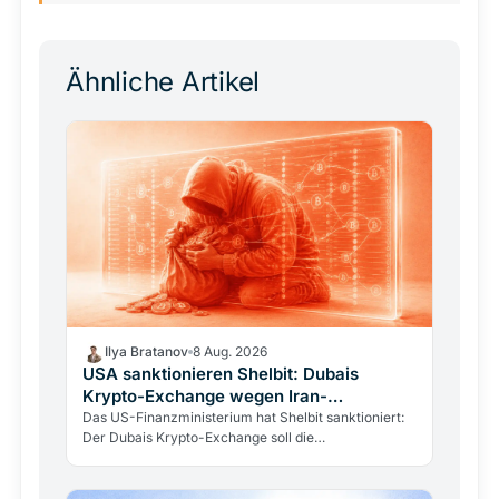
Ähnliche Artikel
Ilya Bratanov
8 Aug. 2026
USA sanktionieren Shelbit: Dubais
Krypto-Exchange wegen Iran-
Finanzierung
Das US-Finanzministerium hat Shelbit sanktioniert:
Der Dubais Krypto-Exchange soll die
Revolutionsgarden finanziert haben. Wie
Blockchain-Transparenz eine…