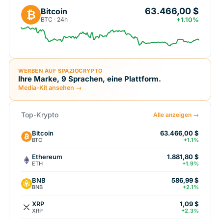
63.466,00 $
Bitcoin
₿
BTC · 24h
+1.10%
WERBEN AUF SPAZIOCRYPTO
Ihre Marke, 9 Sprachen, eine Plattform.
Media-Kit ansehen →
Top-Krypto
Alle anzeigen →
Bitcoin
63.466,00 $
BTC
+1.1%
Ethereum
1.881,80 $
ETH
+1.9%
BNB
586,99 $
BNB
+2.1%
XRP
1,09 $
XRP
+2.3%