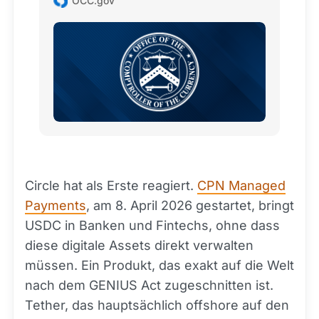
OCC.gov
Stablecoins (GENIUS) Act regarding the
issuance of payment stablecoins and certain
related activities by entities subject to the
OCC's jurisdiction.
Circle hat als Erste reagiert.
CPN Managed
Payments
, am 8. April 2026 gestartet, bringt
USDC in Banken und Fintechs, ohne dass
diese digitale Assets direkt verwalten
müssen. Ein Produkt, das exakt auf die Welt
nach dem GENIUS Act zugeschnitten ist.
Tether, das hauptsächlich offshore auf den