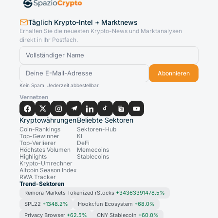
Täglich Krypto-Intel + Marktnews
Erhalten Sie die neuesten Krypto-News und Marktanalysen
direkt in Ihr Postfach.
Abonnieren
Kein Spam. Jederzeit abbestellbar.
Vernetzen
Kryptowährungen
Beliebte Sektoren
Coin-Rankings
Sektoren-Hub
Top-Gewinner
KI
Top-Verlierer
DeFi
Höchstes Volumen
Memecoins
Highlights
Stablecoins
Krypto-Umrechner
Altcoin Season Index
RWA Tracker
Trend-Sektoren
Remora Markets Tokenized rStocks
+34363391478.5%
SPL22
+1348.2%
Hookr.fun Ecosystem
+68.0%
Privacy Browser
+62.5%
CNY Stablecoin
+60.0%