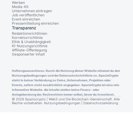
Werben
Media-Kit
Unternehmen eintragen
Job veröffentlichen
Event einreichen
Pressemitteilung einreichen
Transparenz
Redaktionsrichtlinien
Korrekturrichtlinie
Ethik & Unabhängigkeit
KI-Nutzungsrichtlinie
Affiliate-Offenlegung
Gesponserter Inhalt
Haftungsausschluss: Durch die Nutzung dieser Website stimmst du den
Nutzungsbedingungen und der Datenschutzrichtlinie zu. SpazioCrypto
steht in keiner Verbindung zu Coins, Unternehmen, Projekten oder
Events, sofern nicht ausdrücklich angegeben. SpazioCrypto ist eine rein
informative Website: die Inhalte stellen keine Finanz- oder
Anlageberatung dar. Recherchiere immer selbst, bevor du investierst.
© 2026 Spaziocrypto | Web3 und Die Blockchain-Gemeinschaft. Alle
Rechte vorbehalten.
Nutzungsbedingungen
|
Datenschutzerklärung