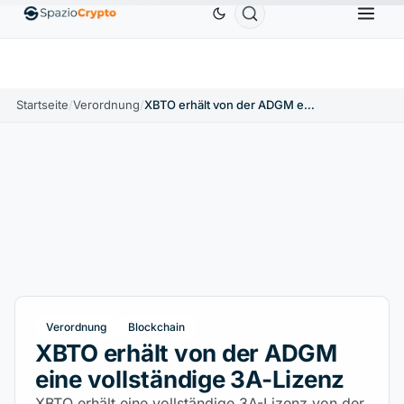
Ethereum
1.880,58 $
Tether
0,9991 $
BNB
58
.10%
ETH
↑1.90%
USDT
↑0.00%
BNB
Startseite
/
Verordnung
/
XBTO erhält von der ADGM eine vollständige 3A-Lizenz
Verordnung
Blockchain
XBTO erhält von der ADGM
eine vollständige 3A-Lizenz
XBTO erhält eine vollständige 3A-Lizenz von der