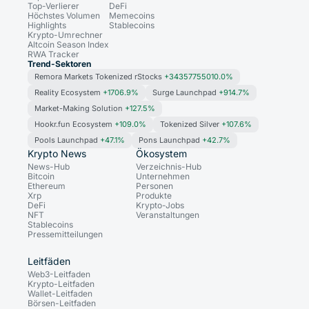
Top-Verlierer
DeFi
Höchstes Volumen
Memecoins
Highlights
Stablecoins
Krypto-Umrechner
Altcoin Season Index
RWA Tracker
Trend-Sektoren
Remora Markets Tokenized rStocks
+34357755010.0%
Reality Ecosystem
+1706.9%
Surge Launchpad
+914.7%
Market-Making Solution
+127.5%
Hookr.fun Ecosystem
+109.0%
Tokenized Silver
+107.6%
Pools Launchpad
+47.1%
Pons Launchpad
+42.7%
Krypto News
Ökosystem
News-Hub
Verzeichnis-Hub
Bitcoin
Unternehmen
Ethereum
Personen
Xrp
Produkte
DeFi
Krypto-Jobs
NFT
Veranstaltungen
Stablecoins
Pressemitteilungen
Leitfäden
Web3-Leitfaden
Krypto-Leitfaden
Wallet-Leitfaden
Börsen-Leitfaden