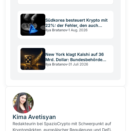
erkennen Sie Fakes und prüfen Anbieter über BaFin
und…
Südkorea besteuert Krypto mit
22%: der Fehler, den auch
Ilya Bratanov
1 Aug. 2026
Deutschland kennt
New York klagt Kalshi auf 36
Mrd. Dollar: Bundesbehörde
Ilya Bratanov
31 Juli 2026
greift ein
Kima Avetisyan
Redakteurin bei SpazioCrypto mit Schwerpunkt auf
Kryptomärkten, europäischer Regulierung und DeFi.