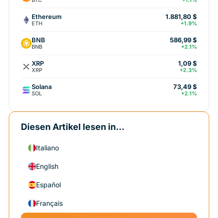
+1.1%
Ethereum
1.881,80 $
ETH
+1.9%
BNB
586,99 $
BNB
+2.1%
XRP
1,09 $
XRP
+2.3%
Solana
73,49 $
SOL
+2.1%
Diesen Artikel lesen in...
Italiano
English
Español
Français