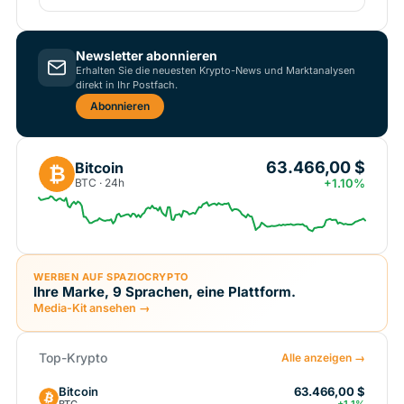
Newsletter abonnieren
Erhalten Sie die neuesten Krypto-News und Marktanalysen
direkt in Ihr Postfach.
Abonnieren
63.466,00 $
Bitcoin
₿
BTC · 24h
+1.10%
WERBEN AUF SPAZIOCRYPTO
Ihre Marke, 9 Sprachen, eine Plattform.
Media-Kit ansehen →
Top-Krypto
Alle anzeigen →
Bitcoin
63.466,00 $
BTC