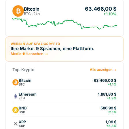
63.466,00 $
Bitcoin
₿
BTC · 24h
+1.10%
WERBEN AUF SPAZIOCRYPTO
Ihre Marke, 9 Sprachen, eine Plattform.
Media-Kit ansehen →
Top-Krypto
Alle anzeigen →
Bitcoin
63.466,00 $
BTC
+1.1%
Ethereum
1.881,80 $
ETH
+1.9%
BNB
586,99 $
BNB
+2.1%
XRP
1,09 $
XRP
+2.3%