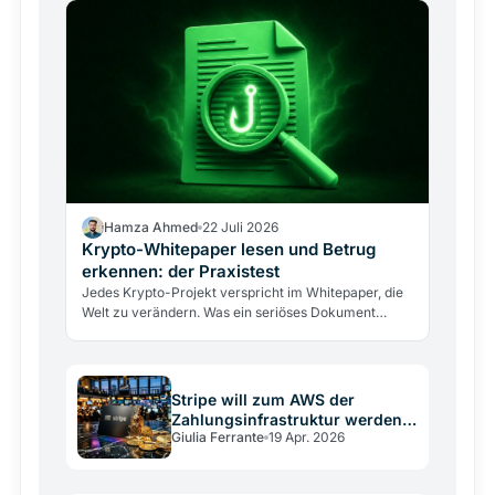
Hamza Ahmed
22 Juli 2026
Krypto-Whitepaper lesen und Betrug
erkennen: der Praxistest
Jedes Krypto-Projekt verspricht im Whitepaper, die
Welt zu verändern. Was ein seriöses Dokument
enthalten muss, sieben Warnsignale und der Fünf-
Minuten-Test.
Stripe will zum AWS der
Zahlungsinfrastruktur werden –
Giulia Ferrante
19 Apr. 2026
mit Stablecoins und Blockchain