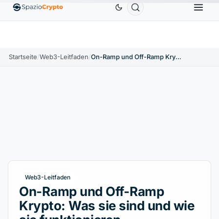
Ethereum
1.880,58 $
Tether
0,9991 $
BNB
586
10%
ETH
↑1.90%
USDT
↑0.00%
BNB
Startseite
/
Web3-Leitfaden
/
On-Ramp und Off-Ramp Krypto: Was sie sind und wie sie funktionieren
Web3-Leitfaden
On-Ramp und Off-Ramp
Krypto: Was sie sind und wie