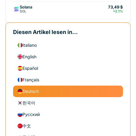
Solana
73,49 $
SOL
+2.1%
Diesen Artikel lesen in...
Italiano
English
Español
Français
Deutsch
한국어
Русский
中文