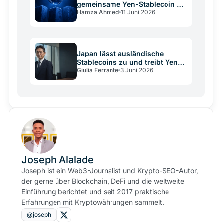
gemeinsame Yen-Stablecoin bis
Hamza Ahmed
11 Juni 2026
März 2027
Japan lässt ausländische
Stablecoins zu und treibt Yen
Giulia Ferrante
3 Juni 2026
on-chain
Joseph Alalade
Joseph ist ein Web3-Journalist und Krypto-SEO-Autor,
der gerne über Blockchain, DeFi und die weltweite
Einführung berichtet und seit 2017 praktische
Erfahrungen mit Kryptowährungen sammelt.
@joseph