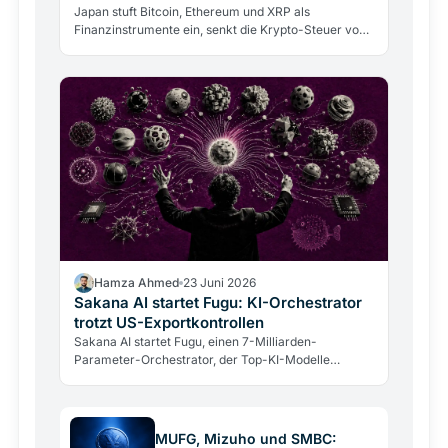
Japan stuft Bitcoin, Ethereum und XRP als
Finanzinstrumente ein, senkt die Krypto-Steuer von
55% auf 20% und öffnet den Weg für Bitcoin-ETFs in
Tokio.
Hamza Ahmed
23 Juni 2026
Sakana AI startet Fugu: KI-Orchestrator
trotzt US-Exportkontrollen
Sakana AI startet Fugu, einen 7-Milliarden-
Parameter-Orchestrator, der Top-KI-Modelle
koordiniert und US-Exportkontrollen umgeht. Idee
und Grenzen im Überblick.
MUFG, Mizuho und SMBC: