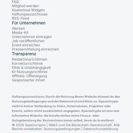
FAQ
Mitglied werden
Kostenlose Widgets
Haftungsausschlüsse
RSS-Feed
Für Unternehmen
Werben
Media-Kit
Unternehmen eintragen
Job veröffentlichen
Event einreichen
Pressemitteilung einreichen
Transparenz
Redaktionsrichtlinien
Korrekturrichtlinie
Ethik & Unabhängigkeit
KI-Nutzungsrichtlinie
Affiliate-Offenlegung
Gesponserter Inhalt
Haftungsausschluss: Durch die Nutzung dieser Website stimmst du den
Nutzungsbedingungen und der Datenschutzrichtlinie zu. SpazioCrypto
steht in keiner Verbindung zu Coins, Unternehmen, Projekten oder
Events, sofern nicht ausdrücklich angegeben. SpazioCrypto ist eine rein
informative Website: die Inhalte stellen keine Finanz- oder
Anlageberatung dar. Recherchiere immer selbst, bevor du investierst.
© 2026 Spaziocrypto | Web3 und Die Blockchain-Gemeinschaft. Alle
Rechte vorbehalten.
Nutzungsbedingungen
|
Datenschutzerklärung