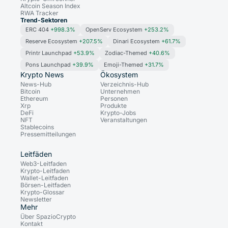
Altcoin Season Index
RWA Tracker
Trend-Sektoren
ERC 404
+998.3%
OpenServ Ecosystem
+253.2%
Reserve Ecosystem
+207.5%
Dinari Ecosystem
+61.7%
Printr Launchpad
+53.9%
Zodiac-Themed
+40.6%
Pons Launchpad
+39.9%
Emoji-Themed
+31.7%
Krypto News
Ökosystem
News-Hub
Verzeichnis-Hub
Bitcoin
Unternehmen
Ethereum
Personen
Xrp
Produkte
DeFi
Krypto-Jobs
NFT
Veranstaltungen
Stablecoins
Pressemitteilungen
Leitfäden
Web3-Leitfaden
Krypto-Leitfaden
Wallet-Leitfaden
Börsen-Leitfaden
Krypto-Glossar
Newsletter
Mehr
Über SpazioCrypto
Kontakt