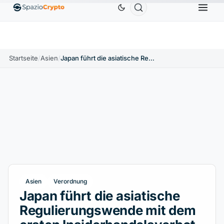
Ethereum
1.880,58 $
Tether
0,9991 $
BNB
586
.10%
ETH
↑1.90%
USDT
↑0.00%
BNB
Startseite
/
Asien
/
Japan führt die asiatische Regulierungswende mit dem ersten Insiderhandelsverbot in der Kryptowelt an
Asien
Verordnung
Japan führt die asiatische
Regulierungswende mit dem