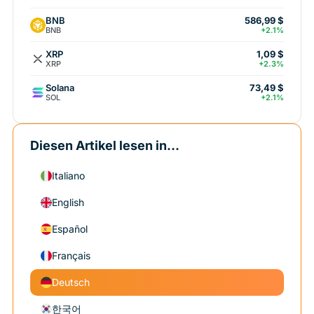
BNB
586,99 $
BNB
+2.1%
XRP
1,09 $
XRP
+2.3%
Solana
73,49 $
SOL
+2.1%
Diesen Artikel lesen in...
Italiano
English
Español
Français
Deutsch
한국어