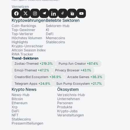
Vernetzen
Kryptowährungen
Beliebte Sektoren
Coin-Rankings
Sektoren-Hub
Top-Gewinner
KI
Top-Verlierer
DeFi
Höchstes Volumen
Memecoins
Highlights
Stablecoins
Krypto-Umrechner
Altcoin Season Index
RWA Tracker
Trend-Sektoren
Zodiac-Themed
+219.3%
Pump.fun Creator
+87.4%
Emoji-Themed
+47.2%
Privacy Browser
+43.1%
CreatorBid Ecosystem
+36.9%
Arcade Games
+36.3%
Telegram Apps
+24.9%
Sun Pump Ecosystem
+21.7%
Krypto News
Ökosystem
News-Hub
Verzeichnis-Hub
Bitcoin
Unternehmen
Ethereum
Personen
Xrp
Produkte
DeFi
Krypto-Jobs
NFT
Veranstaltungen
Stablecoins
Pressemitteilungen