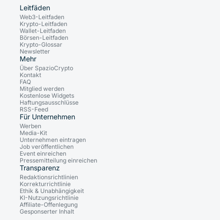
Leitfäden
Web3-Leitfaden
Krypto-Leitfaden
Wallet-Leitfaden
Börsen-Leitfaden
Krypto-Glossar
Newsletter
Mehr
Über SpazioCrypto
Kontakt
FAQ
Mitglied werden
Kostenlose Widgets
Haftungsausschlüsse
RSS-Feed
Für Unternehmen
Werben
Media-Kit
Unternehmen eintragen
Job veröffentlichen
Event einreichen
Pressemitteilung einreichen
Transparenz
Redaktionsrichtlinien
Korrekturrichtlinie
Ethik & Unabhängigkeit
KI-Nutzungsrichtlinie
Affiliate-Offenlegung
Gesponserter Inhalt