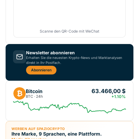
Scanne den QR-Code mit WeChat
Newsletter abonnieren
Erhalten Sie die neuesten Krypto-News und Marktanalysen
direkt in Ihr Postfach.
Abonnieren
63.466,00 $
Bitcoin
₿
BTC · 24h
+1.10%
WERBEN AUF SPAZIOCRYPTO
Ihre Marke, 9 Sprachen, eine Plattform.