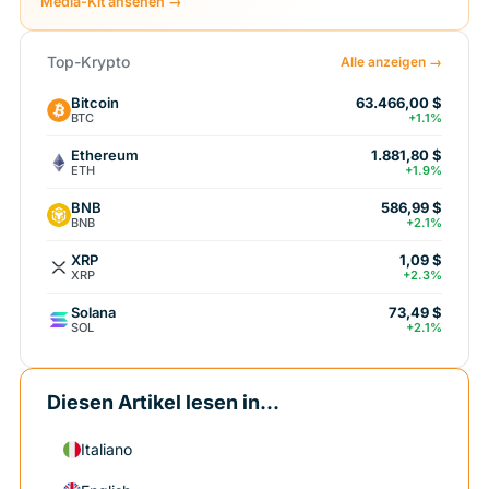
Media-Kit ansehen →
Top-Krypto
Alle anzeigen →
Bitcoin
63.466,00 $
BTC
+1.1%
Ethereum
1.881,80 $
ETH
+1.9%
BNB
586,99 $
BNB
+2.1%
XRP
1,09 $
XRP
+2.3%
Solana
73,49 $
SOL
+2.1%
Diesen Artikel lesen in...
Italiano