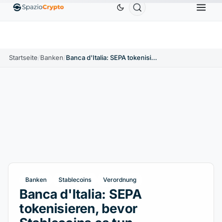
Ethereum
1.880,58 $
Tether
0,9991 $
BNB
586
10%
ETH
↑1.90%
USDT
↑0.00%
BNB
Startseite
/
Banken
/
Banca d'Italia: SEPA tokenisieren, bevor Stablecoins es tun
Banken
Stablecoins
Verordnung
Banca d'Italia: SEPA
tokenisieren, bevor