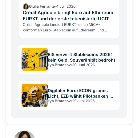
Giulia Ferrante
4 Juli 2026
Crédit Agricole bringt Euro auf Ethereum:
EURXT und der erste tokenisierte UCITS-
Fonds
Crédit Agricole lanciert EURXT, einen MiCA-
konformen Euro-Stablecoin auf Ethereum, und
wickelt die erste tokenisierte UCITS-
Fondszeichnung Europas ab. Der…
BIS verwirft Stablecoins 2026:
kein Geld, Souveränität bedroht
Ilya Bratanov
30 Juni 2026
Digitaler Euro: ECON grünes
Licht, EZB wählt Pilotbanken im
Ilya Bratanov
29 Juni 2026
Juli