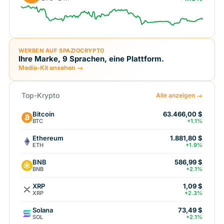
WERBEN AUF SPAZIOCRYPTO
Ihre Marke, 9 Sprachen, eine Plattform.
Media-Kit ansehen →
Top-Krypto
Alle anzeigen →
Bitcoin
63.466,00 $
BTC
+1.1%
Ethereum
1.881,80 $
ETH
+1.9%
BNB
586,99 $
BNB
+2.1%
XRP
1,09 $
XRP
+2.3%
Solana
73,49 $
SOL
+2.1%