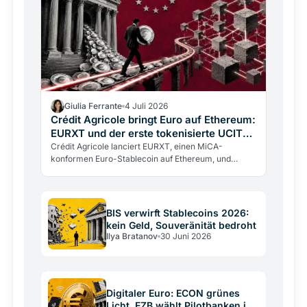
Giulia Ferrante
4 Juli 2026
Crédit Agricole bringt Euro auf Ethereum:
EURXT und der erste tokenisierte UCITS-
Fonds
Crédit Agricole lanciert EURXT, einen MiCA-
konformen Euro-Stablecoin auf Ethereum, und
wickelt die erste tokenisierte UCITS-
Fondszeichnung Europas ab. Der…
BIS verwirft Stablecoins 2026:
kein Geld, Souveränität bedroht
Ilya Bratanov
30 Juni 2026
Digitaler Euro: ECON grünes
Licht, EZB wählt Pilotbanken im