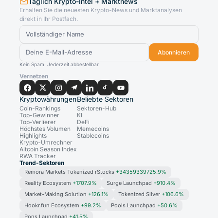
Täglich Krypto-Intel + Marktnews
Erhalten Sie die neuesten Krypto-News und Marktanalysen
direkt in Ihr Postfach.
Abonnieren
Kein Spam. Jederzeit abbestellbar.
Vernetzen
Kryptowährungen
Beliebte Sektoren
Coin-Rankings
Sektoren-Hub
Top-Gewinner
KI
Top-Verlierer
DeFi
Höchstes Volumen
Memecoins
Highlights
Stablecoins
Krypto-Umrechner
Altcoin Season Index
RWA Tracker
Trend-Sektoren
Remora Markets Tokenized rStocks
+34359339725.9%
Reality Ecosystem
+1707.9%
Surge Launchpad
+910.4%
Market-Making Solution
+126.1%
Tokenized Silver
+106.6%
Hookr.fun Ecosystem
+99.2%
Pools Launchpad
+50.6%
Pons Launchpad
+41.5%