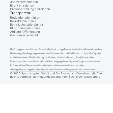
Job veröffentlichen
Event einreichen
Pressemitteilung einreichen
Transparenz
Redaktionsrichtlinien
Korrekturrichtlinie
Ethik & Unabhängigkeit
KI-Nutzungsrichtlinie
Affiliate-Offenlegung
Gesponserter Inhalt
Haftungsausschluss: Durch die Nutzung dieser Website stimmst du den
Nutzungsbedingungen und der Datenschutzrichtlinie zu. SpazioCrypto
steht in keiner Verbindung zu Coins, Unternehmen, Projekten oder
Events, sofern nicht ausdrücklich angegeben. SpazioCrypto ist eine rein
informative Website: die Inhalte stellen keine Finanz- oder
Anlageberatung dar. Recherchiere immer selbst, bevor du investierst.
© 2026 Spaziocrypto | Web3 und Die Blockchain-Gemeinschaft. Alle
Rechte vorbehalten.
Nutzungsbedingungen
|
Datenschutzerklärung