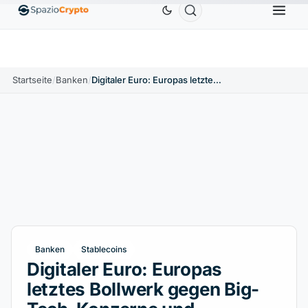
Ethereum
1.880,58 $
Tether
0,9991 $
BNB
586
10%
ETH
↑1.90%
USDT
↑0.00%
BNB
Startseite
/
Banken
/
Digitaler Euro: Europas letztes Bollwerk gegen Big-Tech-Konzerne und Stablecoins
Banken
Stablecoins
Digitaler Euro: Europas
letztes Bollwerk gegen Big-