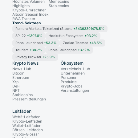
Höchstes Volumen
Memecoins
Highlights
Stablecoins
Krypto-Umrechner
Altcoin Season Index
RWA Tracker
Trend-Sektoren
Remora Markets Tokenized rStocks
+34363391478.5%
SPL22
+1307.8%
Hookr.fun Ecosystem
+93.2%
Pons Launchpad
+53.3%
Zodiac-Themed
+48.5%
Tourism
+38.7%
Pools Launchpad
+37.2%
Privacy Browser
+25.9%
Krypto News
Ökosystem
News-Hub
Verzeichnis-Hub
Bitcoin
Unternehmen
Ethereum
Personen
Xrp
Produkte
DeFi
Krypto-Jobs
NFT
Veranstaltungen
Stablecoins
Pressemitteilungen
Leitfäden
Web3-Leitfaden
Krypto-Leitfaden
Wallet-Leitfaden
Börsen-Leitfaden
Krypto-Glossar