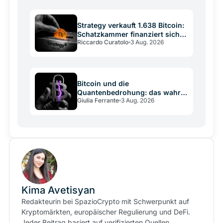
nicht stand.
Strategy verkauft 1.638 Bitcoin:
Schatzkammer finanziert sich
Riccardo Curatolo
3 Aug. 2026
selbst
Bitcoin und die
Quantenbedrohung: das wahre
Giulia Ferrante
3 Aug. 2026
Risiko ist die
Entscheidungsschwäche
Kima Avetisyan
Redakteurin bei SpazioCrypto mit Schwerpunkt auf
Kryptomärkten, europäischer Regulierung und DeFi.
Jeder Beitrag basiert auf verifizierten Quellen.