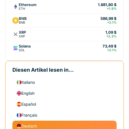
Ethereum
1.881,80 $
ETH
+1.9%
BNB
586,99 $
BNB
+2.1%
XRP
1,09 $
XRP
+2.3%
Solana
73,49 $
SOL
+2.1%
Diesen Artikel lesen in...
Italiano
English
Español
Français
Deutsch