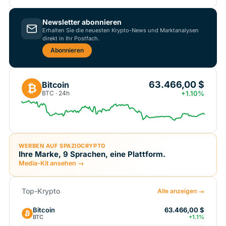
Newsletter abonnieren
Erhalten Sie die neuesten Krypto-News und Marktanalysen
direkt in Ihr Postfach.
Abonnieren
63.466,00 $
Bitcoin
₿
BTC · 24h
+1.10%
WERBEN AUF SPAZIOCRYPTO
Ihre Marke, 9 Sprachen, eine Plattform.
Media-Kit ansehen →
Top-Krypto
Alle anzeigen →
Bitcoin
63.466,00 $
BTC
+1.1%