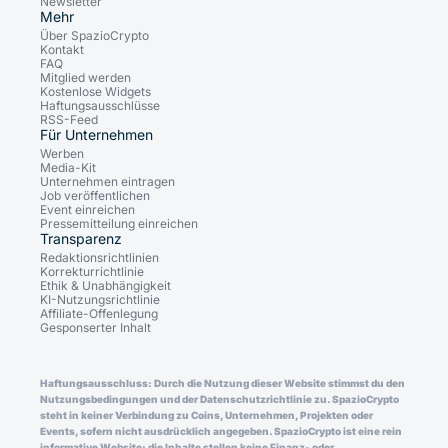
Newsletter
Mehr
Über SpazioCrypto
Kontakt
FAQ
Mitglied werden
Kostenlose Widgets
Haftungsausschlüsse
RSS-Feed
Für Unternehmen
Werben
Media-Kit
Unternehmen eintragen
Job veröffentlichen
Event einreichen
Pressemitteilung einreichen
Transparenz
Redaktionsrichtlinien
Korrekturrichtlinie
Ethik & Unabhängigkeit
KI-Nutzungsrichtlinie
Affiliate-Offenlegung
Gesponserter Inhalt
Haftungsausschluss: Durch die Nutzung dieser Website stimmst du den
Nutzungsbedingungen und der Datenschutzrichtlinie zu. SpazioCrypto
steht in keiner Verbindung zu Coins, Unternehmen, Projekten oder
Events, sofern nicht ausdrücklich angegeben. SpazioCrypto ist eine rein
informative Website: die Inhalte stellen keine Finanz- oder