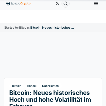
Ethereum
1.880,58 $
Tether
0,9991 $
BNB
586,6
%
ETH
↑1.90%
USDT
↑0.00%
BNB
Startseite
/
Bitcoin
/
Bitcoin: Neues historisches Hoch und hohe Volatilität im Februar
Bitcoin
Handel
Nachrichten
Bitcoin: Neues historisches
Hoch und hohe Volatilität im