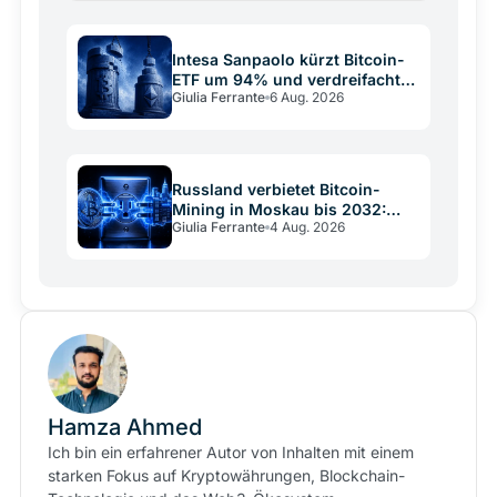
Nachfrage den…
Intesa Sanpaolo kürzt Bitcoin-
ETF um 94% und verdreifacht
Giulia Ferrante
6 Aug. 2026
Ethereum
Russland verbietet Bitcoin-
Mining in Moskau bis 2032:
Giulia Ferrante
4 Aug. 2026
Stromnetz vs. Krypto
Hamza Ahmed
Ich bin ein erfahrener Autor von Inhalten mit einem
starken Fokus auf Kryptowährungen, Blockchain-