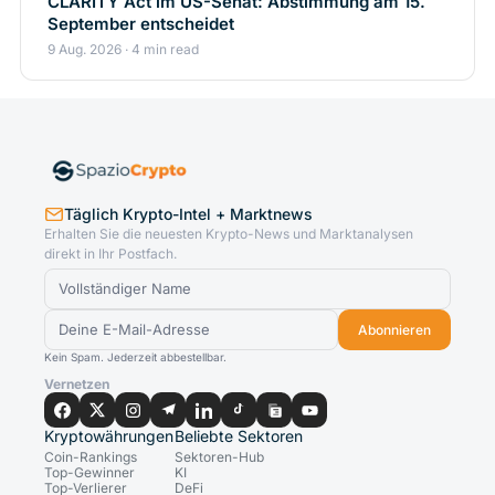
CLARITY Act im US-Senat: Abstimmung am 15.
September entscheidet
9 Aug. 2026 · 4 min read
Täglich Krypto-Intel + Marktnews
Erhalten Sie die neuesten Krypto-News und Marktanalysen
direkt in Ihr Postfach.
Abonnieren
Kein Spam. Jederzeit abbestellbar.
Vernetzen
Kryptowährungen
Beliebte Sektoren
Coin-Rankings
Sektoren-Hub
Top-Gewinner
KI
Top-Verlierer
DeFi