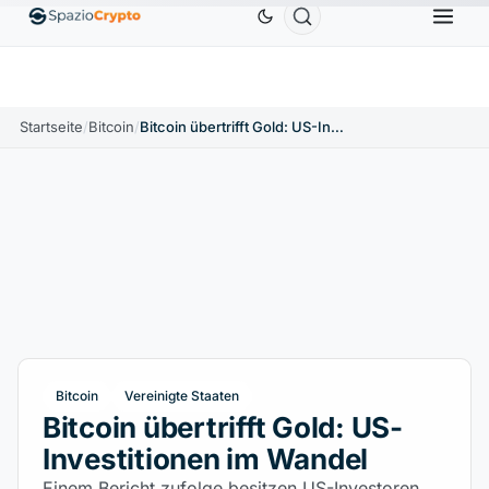
Ethereum
1.880,58 $
Tether
0,9991 $
BNB
58
.10%
ETH
↑1.90%
USDT
↑0.00%
BNB
Startseite
/
Bitcoin
/
Bitcoin übertrifft Gold: US-Investitionen im Wandel
Bitcoin
Vereinigte Staaten
Bitcoin übertrifft Gold: US-
Investitionen im Wandel
Einem Bericht zufolge besitzen US-Investoren