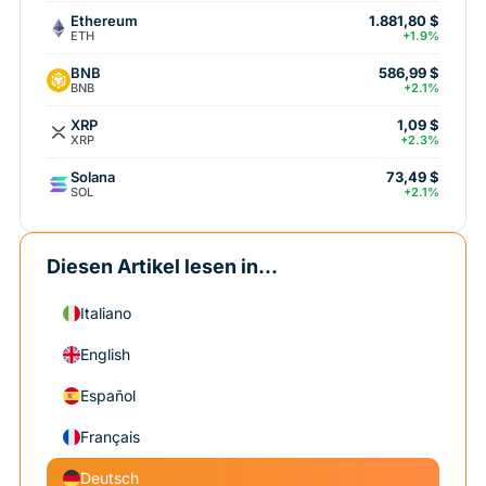
Ethereum
1.881,80 $
ETH
+1.9%
BNB
586,99 $
BNB
+2.1%
XRP
1,09 $
XRP
+2.3%
Solana
73,49 $
SOL
+2.1%
Diesen Artikel lesen in...
Italiano
English
Español
Français
Deutsch