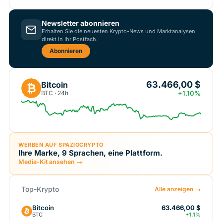
Newsletter abonnieren
Erhalten Sie die neuesten Krypto-News und Marktanalysen
direkt in Ihr Postfach.
Abonnieren
63.466,00 $
Bitcoin
₿
BTC · 24h
+1.10%
WERBEN AUF SPAZIOCRYPTO
Ihre Marke, 9 Sprachen, eine Plattform.
Media-Kit ansehen →
Top-Krypto
Alle anzeigen →
Bitcoin
63.466,00 $
BTC
+1.1%