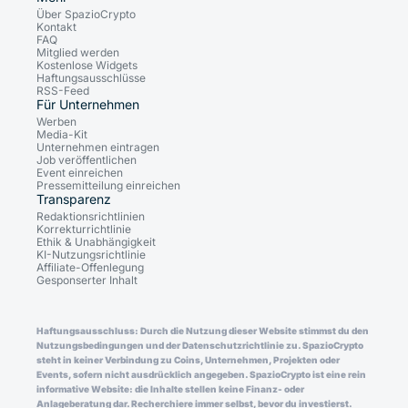
Über SpazioCrypto
Kontakt
FAQ
Mitglied werden
Kostenlose Widgets
Haftungsausschlüsse
RSS-Feed
Für Unternehmen
Werben
Media-Kit
Unternehmen eintragen
Job veröffentlichen
Event einreichen
Pressemitteilung einreichen
Transparenz
Redaktionsrichtlinien
Korrekturrichtlinie
Ethik & Unabhängigkeit
KI-Nutzungsrichtlinie
Affiliate-Offenlegung
Gesponserter Inhalt
Haftungsausschluss: Durch die Nutzung dieser Website stimmst du den
Nutzungsbedingungen und der Datenschutzrichtlinie zu. SpazioCrypto
steht in keiner Verbindung zu Coins, Unternehmen, Projekten oder
Events, sofern nicht ausdrücklich angegeben. SpazioCrypto ist eine rein
informative Website: die Inhalte stellen keine Finanz- oder
Anlageberatung dar. Recherchiere immer selbst, bevor du investierst.