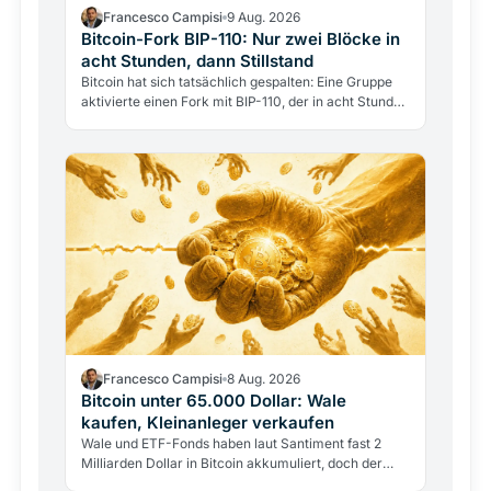
Francesco Campisi
9 Aug. 2026
Bitcoin-Fork BIP-110: Nur zwei Blöcke in
acht Stunden, dann Stillstand
Bitcoin hat sich tatsächlich gespalten: Eine Gruppe
aktivierte einen Fork mit BIP-110, der in acht Stunden
nur zwei Blöcke erzeugte, dann erstarrte. Hinter…
Francesco Campisi
8 Aug. 2026
Bitcoin unter 65.000 Dollar: Wale
kaufen, Kleinanleger verkaufen
Wale und ETF-Fonds haben laut Santiment fast 2
Milliarden Dollar in Bitcoin akkumuliert, doch der
Kurs bleibt unter 65.000 Dollar. Warum starke