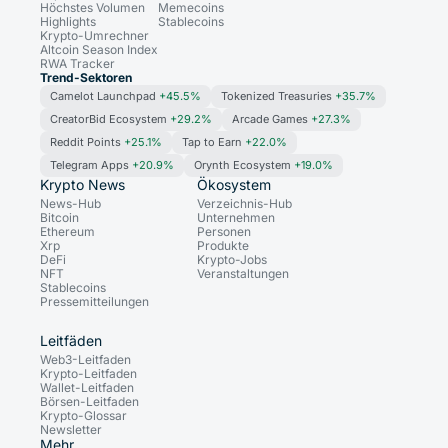
Höchstes Volumen
Memecoins
Highlights
Stablecoins
Krypto-Umrechner
Altcoin Season Index
RWA Tracker
Trend-Sektoren
Camelot Launchpad
+45.5%
Tokenized Treasuries
+35.7%
CreatorBid Ecosystem
+29.2%
Arcade Games
+27.3%
Reddit Points
+25.1%
Tap to Earn
+22.0%
Telegram Apps
+20.9%
Orynth Ecosystem
+19.0%
Krypto News
Ökosystem
News-Hub
Verzeichnis-Hub
Bitcoin
Unternehmen
Ethereum
Personen
Xrp
Produkte
DeFi
Krypto-Jobs
NFT
Veranstaltungen
Stablecoins
Pressemitteilungen
Leitfäden
Web3-Leitfaden
Krypto-Leitfaden
Wallet-Leitfaden
Börsen-Leitfaden
Krypto-Glossar
Newsletter
Mehr