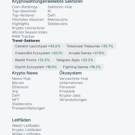
Kryptowährungen
Beliebte Sektoren
Coin-Rankings
Sektoren-Hub
Top-Gewinner
KI
Top-Verlierer
DeFi
Höchstes Volumen
Memecoins
Highlights
Stablecoins
Krypto-Umrechner
Altcoin Season Index
RWA Tracker
Trend-Sektoren
Camelot Launchpad
+43.0%
Tokenized Treasuries
+35.7%
CreatorBid Ecosystem
+30.1%
Arcade Games
+27.9%
Reddit Points
+25.0%
Telegram Apps
+20.3%
Orynth Ecosystem
+19.0%
Fighting Games
+18.2%
Krypto News
Ökosystem
News-Hub
Verzeichnis-Hub
Bitcoin
Unternehmen
Ethereum
Personen
Xrp
Produkte
DeFi
Krypto-Jobs
NFT
Veranstaltungen
Stablecoins
Pressemitteilungen
Leitfäden
Web3-Leitfaden
Krypto-Leitfaden
Wallet-Leitfaden