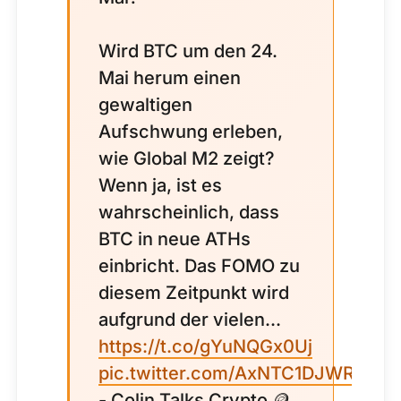
Wird BTC um den 24.
Mai herum einen
gewaltigen
Aufschwung erleben,
wie Global M2 zeigt?
Wenn ja, ist es
wahrscheinlich, dass
BTC in neue ATHs
einbricht. Das FOMO zu
diesem Zeitpunkt wird
aufgrund der vielen...
https://t.co/gYuNQGx0Uj
pic.twitter.com/AxNTC1DJWR
- Colin Talks Crypto 🪙