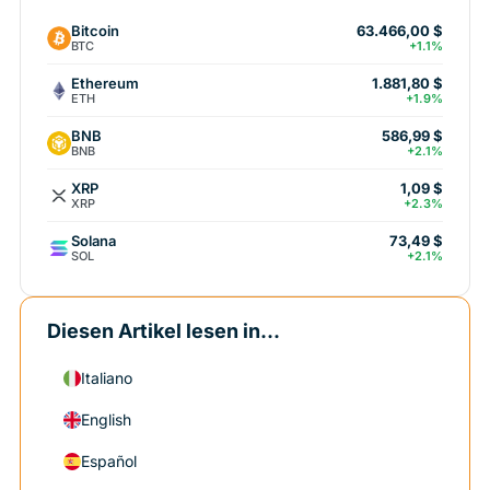
Bitcoin
63.466,00 $
BTC
+1.1%
Ethereum
1.881,80 $
ETH
+1.9%
BNB
586,99 $
BNB
+2.1%
XRP
1,09 $
XRP
+2.3%
Solana
73,49 $
SOL
+2.1%
Diesen Artikel lesen in...
Italiano
English
Español