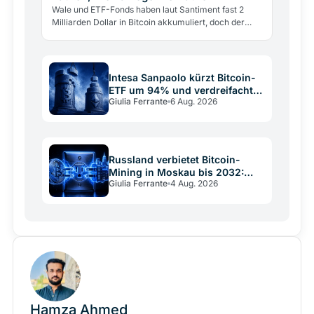
Wale und ETF-Fonds haben laut Santiment fast 2
Milliarden Dollar in Bitcoin akkumuliert, doch der
Kurs bleibt unter 65.000 Dollar. Warum starke
Nachfrage den…
Intesa Sanpaolo kürzt Bitcoin-
ETF um 94% und verdreifacht
Giulia Ferrante
6 Aug. 2026
Ethereum
Russland verbietet Bitcoin-
Mining in Moskau bis 2032:
Giulia Ferrante
4 Aug. 2026
Stromnetz vs. Krypto
Hamza Ahmed