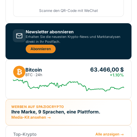
Scanne den QR-Code mit WeChat
Newsletter abonnieren
Erhalten Sie die neuesten Krypto-News und Marktanalysen
direkt in Ihr Postfach.
Abonnieren
63.466,00 $
Bitcoin
₿
BTC · 24h
+1.10%
WERBEN AUF SPAZIOCRYPTO
Ihre Marke, 9 Sprachen, eine Plattform.
Media-Kit ansehen →
Top-Krypto
Alle anzeigen →