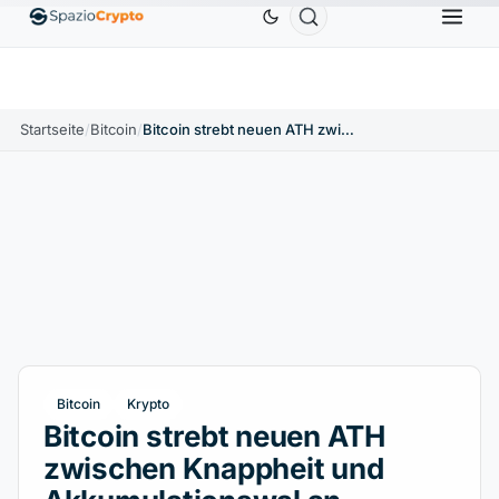
Ethereum
1.880,58 $
Tether
0,9991 $
BNB
586
10%
ETH
↑1.90%
USDT
↑0.00%
BNB
Startseite
/
Bitcoin
/
Bitcoin strebt neuen ATH zwischen Knappheit und Akkumulationswal an
Bitcoin
Krypto
Bitcoin strebt neuen ATH
zwischen Knappheit und