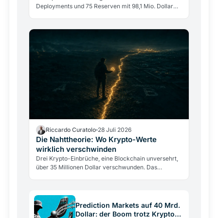
Deployments und 75 Reserven mit 98,1 Mio. Dollar
Einlagen. Das größte DeFi-Lending-Protokoll wählt
Tiefe statt…
Riccardo Curatolo
28 Juli 2026
Die Nahttheorie: Wo Krypto-Werte
wirklich verschwinden
Drei Krypto-Einbrüche, eine Blockchain unversehrt,
über 35 Millionen Dollar verschwunden. Das
SpazioCrypto-Nahtmodell erklärt, wo Werte wirklich
abfließen.
Prediction Markets auf 40 Mrd.
Dollar: der Boom trotz Krypto-