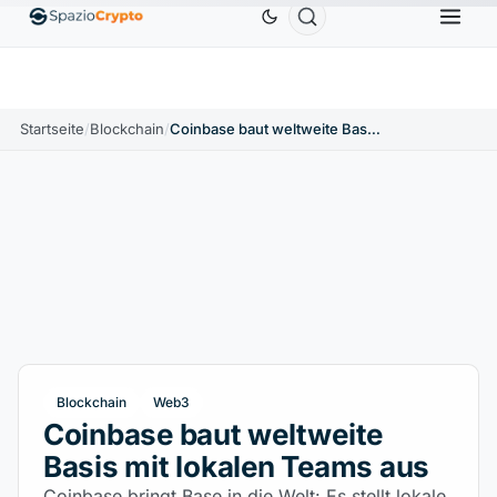
Ethereum
1.880,58 $
Tether
0,9991 $
BNB
586,64 
ETH
↑1.90%
USDT
↑0.00%
BNB
Startseite
/
Blockchain
/
Coinbase baut weltweite Basis mit lokalen Teams aus
Blockchain
Web3
Coinbase baut weltweite
Basis mit lokalen Teams aus
Coinbase bringt Base in die Welt: Es stellt lokale