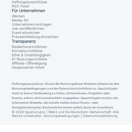
Haftungsausschlüsse
RSS-Feed
Für Unternehmen
Werben
Media-Kit
Unternehmen eintragen
Job veröffentlichen
Event einreichen
Pressemitteilung einreichen
Transparenz
Redaktionsrichtlinien
Korrekturrichtlinie
Ethik & Unabhängigkeit
KI-Nutzungsrichtlinie
Affiliate-Offenlegung
Gesponserter Inhalt
Haftungsausschluss: Durch die Nutzung dieser Website stimmst du den
Nutzungsbedingungen und der Datenschutzrichtlinie zu. SpazioCrypto
steht in keiner Verbindung zu Coins, Unternehmen, Projekten oder
Events, sofern nicht ausdrücklich angegeben. SpazioCrypto ist eine rein
informative Website: die Inhalte stellen keine Finanz- oder
Anlageberatung dar. Recherchiere immer selbst, bevor du investierst.
© 2026 Spaziocrypto | Web3 und Die Blockchain-Gemeinschaft. Alle
Rechte vorbehalten.
Nutzungsbedingungen
|
Datenschutzerklärung