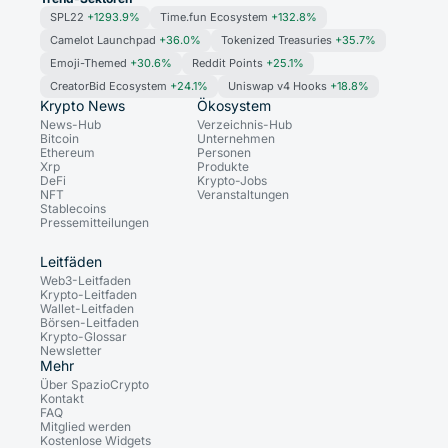
SPL22
+1293.9%
Time.fun Ecosystem
+132.8%
Camelot Launchpad
+36.0%
Tokenized Treasuries
+35.7%
Emoji-Themed
+30.6%
Reddit Points
+25.1%
CreatorBid Ecosystem
+24.1%
Uniswap v4 Hooks
+18.8%
Krypto News
Ökosystem
News-Hub
Verzeichnis-Hub
Bitcoin
Unternehmen
Ethereum
Personen
Xrp
Produkte
DeFi
Krypto-Jobs
NFT
Veranstaltungen
Stablecoins
Pressemitteilungen
Leitfäden
Web3-Leitfaden
Krypto-Leitfaden
Wallet-Leitfaden
Börsen-Leitfaden
Krypto-Glossar
Newsletter
Mehr
Über SpazioCrypto
Kontakt
FAQ
Mitglied werden
Kostenlose Widgets