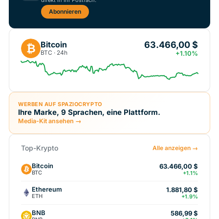
Abonnieren
63.466,00 $
Bitcoin
₿
BTC · 24h
+1.10%
WERBEN AUF SPAZIOCRYPTO
Ihre Marke, 9 Sprachen, eine Plattform.
Media-Kit ansehen →
Top-Krypto
Alle anzeigen →
Bitcoin
63.466,00 $
BTC
+1.1%
Ethereum
1.881,80 $
ETH
+1.9%
BNB
586,99 $