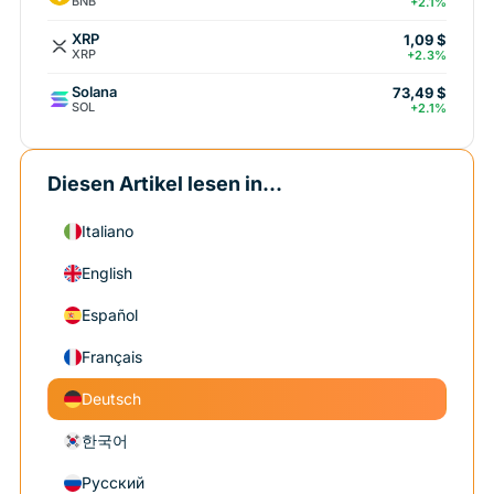
BNB
+2.1%
XRP
1,09 $
XRP
+2.3%
Solana
73,49 $
SOL
+2.1%
Diesen Artikel lesen in...
Italiano
English
Español
Français
Deutsch
한국어
Русский