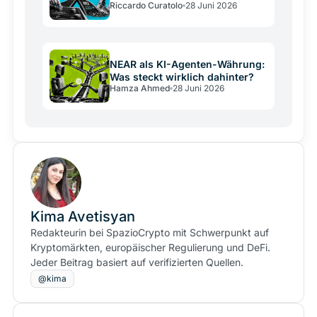
Riccardo Curatolo
28 Juni 2026
Crash
NEAR als KI-Agenten-Währung:
Was steckt wirklich dahinter?
Hamza Ahmed
28 Juni 2026
Kima Avetisyan
Redakteurin bei SpazioCrypto mit Schwerpunkt auf
Kryptomärkten, europäischer Regulierung und DeFi.
Jeder Beitrag basiert auf verifizierten Quellen.
@kima