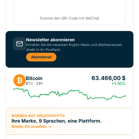
Scanne den QR-Code mit WeChat
Newsletter abonnieren
Erhalten Sie die neuesten Krypto-News und Marktanalysen
direkt in Ihr Postfach.
Abonnieren
63.466,00 $
Bitcoin
₿
BTC · 24h
+1.10%
WERBEN AUF SPAZIOCRYPTO
Ihre Marke, 9 Sprachen, eine Plattform.
Media-Kit ansehen →