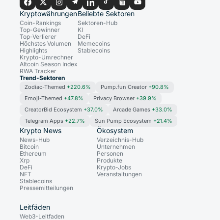
Kryptowährungen
Beliebte Sektoren
Coin-Rankings
Sektoren-Hub
Top-Gewinner
KI
Top-Verlierer
DeFi
Höchstes Volumen
Memecoins
Highlights
Stablecoins
Krypto-Umrechner
Altcoin Season Index
RWA Tracker
Trend-Sektoren
Zodiac-Themed
+220.6%
Pump.fun Creator
+90.8%
Emoji-Themed
+47.8%
Privacy Browser
+39.9%
CreatorBid Ecosystem
+37.0%
Arcade Games
+33.0%
Telegram Apps
+22.7%
Sun Pump Ecosystem
+21.4%
Krypto News
Ökosystem
News-Hub
Verzeichnis-Hub
Bitcoin
Unternehmen
Ethereum
Personen
Xrp
Produkte
DeFi
Krypto-Jobs
NFT
Veranstaltungen
Stablecoins
Pressemitteilungen
Leitfäden
Web3-Leitfaden