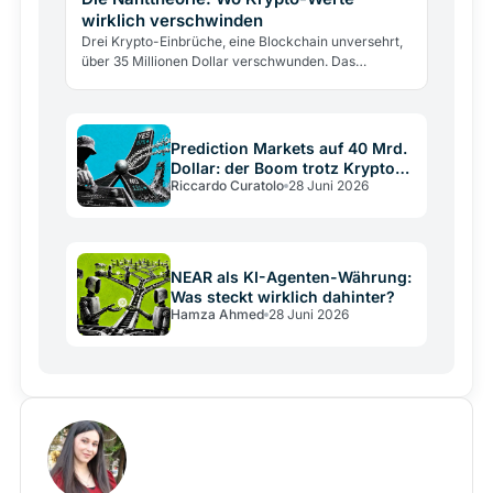
wirklich verschwinden
Drei Krypto-Einbrüche, eine Blockchain unversehrt,
über 35 Millionen Dollar verschwunden. Das
SpazioCrypto-Nahtmodell erklärt, wo Werte wirklich
abfließen.
Prediction Markets auf 40 Mrd.
Dollar: der Boom trotz Krypto-
Riccardo Curatolo
28 Juni 2026
Crash
NEAR als KI-Agenten-Währung:
Was steckt wirklich dahinter?
Hamza Ahmed
28 Juni 2026