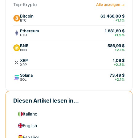
Top-Krypto
Alle anzeigen →
Bitcoin
63.466,00 $
BTC
+1.1%
Ethereum
1.881,80 $
ETH
+1.9%
BNB
586,99 $
BNB
+2.1%
XRP
1,09 $
XRP
+2.3%
Solana
73,49 $
SOL
+2.1%
Diesen Artikel lesen in...
Italiano
English
Español