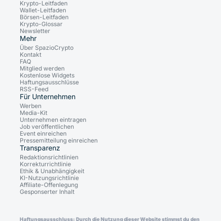
Krypto-Leitfaden
Wallet-Leitfaden
Börsen-Leitfaden
Krypto-Glossar
Newsletter
Mehr
Über SpazioCrypto
Kontakt
FAQ
Mitglied werden
Kostenlose Widgets
Haftungsausschlüsse
RSS-Feed
Für Unternehmen
Werben
Media-Kit
Unternehmen eintragen
Job veröffentlichen
Event einreichen
Pressemitteilung einreichen
Transparenz
Redaktionsrichtlinien
Korrekturrichtlinie
Ethik & Unabhängigkeit
KI-Nutzungsrichtlinie
Affiliate-Offenlegung
Gesponserter Inhalt
Haftungsausschluss: Durch die Nutzung dieser Website stimmst du den