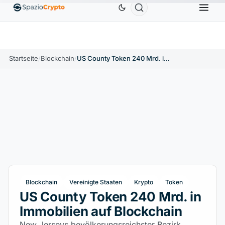
Ethereum
1.880,58 $
Tether
0,9991 $
BNB
586,64 
ETH
↑1.90%
USDT
↑0.00%
BNB
Startseite
/
Blockchain
/
US County Token 240 Mrd. in Immobilien auf Blockchain
Blockchain
Vereinigte Staaten
Krypto
Token
US County Token 240 Mrd. in
Immobilien auf Blockchain
New Jerseys bevölkerungsreichster Bezirk