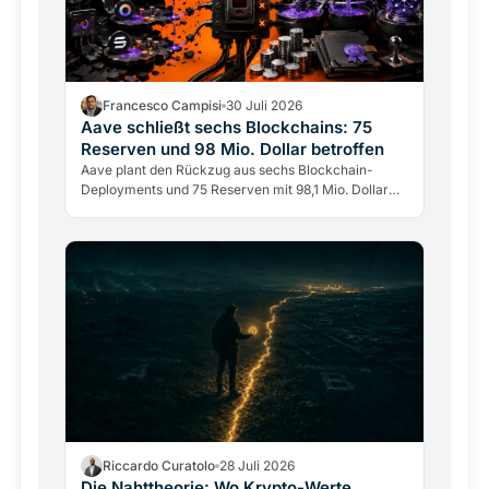
Francesco Campisi
30 Juli 2026
Aave schließt sechs Blockchains: 75
Reserven und 98 Mio. Dollar betroffen
Aave plant den Rückzug aus sechs Blockchain-
Deployments und 75 Reserven mit 98,1 Mio. Dollar
Einlagen. Das größte DeFi-Lending-Protokoll wählt
Tiefe statt…
Riccardo Curatolo
28 Juli 2026
Die Nahttheorie: Wo Krypto-Werte