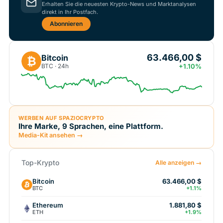
Erhalten Sie die neuesten Krypto-News und Marktanalysen
direkt in Ihr Postfach.
Abonnieren
63.466,00 $
Bitcoin
₿
BTC · 24h
+1.10%
WERBEN AUF SPAZIOCRYPTO
Ihre Marke, 9 Sprachen, eine Plattform.
Media-Kit ansehen →
Top-Krypto
Alle anzeigen →
Bitcoin
63.466,00 $
BTC
+1.1%
Ethereum
1.881,80 $
ETH
+1.9%