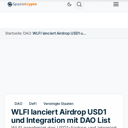
Ethereum
1.880,58 $
Tether
0,9991 $
BNB
586
0%
ETH
↑1.90%
USDT
↑0.00%
BNB
Startseite
/
DAO
/
WLFI lanciert Airdrop USD1 und Integration mit DAO List
DAO
DeFi
Vereinigte Staaten
WLFI lanciert Airdrop USD1
und Integration mit DAO List
WLFI genehmigt den USD1-Airdrop und integriert