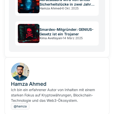
Sicherheitslücke in zwei Jahren
Hamza Ahmed
6 Okt. 2025
getroffen und verliert 1,7
Millionen Dollar
Smardex-Mitgründer: GENIUS-
Gesetz ist ein Trojaner
Kima Avetisyan
14 März 2025
Hamza Ahmed
Ich bin ein erfahrener Autor von Inhalten mit einem
starken Fokus auf Kryptowährungen, Blockchain-
Technologie und das Web3-Ökosystem.
@hamza