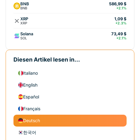
BNB
586,99 $
BNB
+2.1%
XRP
1,09 $
XRP
+2.3%
Solana
73,49 $
SOL
+2.1%
Diesen Artikel lesen in...
Italiano
English
Español
Français
Deutsch
한국어