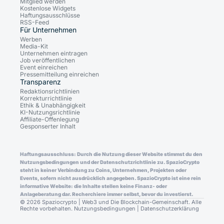
Mitglied werden
Kostenlose Widgets
Haftungsausschlüsse
RSS-Feed
Für Unternehmen
Werben
Media-Kit
Unternehmen eintragen
Job veröffentlichen
Event einreichen
Pressemitteilung einreichen
Transparenz
Redaktionsrichtlinien
Korrekturrichtlinie
Ethik & Unabhängigkeit
KI-Nutzungsrichtlinie
Affiliate-Offenlegung
Gesponserter Inhalt
Haftungsausschluss: Durch die Nutzung dieser Website stimmst du den
Nutzungsbedingungen und der Datenschutzrichtlinie zu. SpazioCrypto
steht in keiner Verbindung zu Coins, Unternehmen, Projekten oder
Events, sofern nicht ausdrücklich angegeben. SpazioCrypto ist eine rein
informative Website: die Inhalte stellen keine Finanz- oder
Anlageberatung dar. Recherchiere immer selbst, bevor du investierst.
© 2026 Spaziocrypto | Web3 und Die Blockchain-Gemeinschaft. Alle
Rechte vorbehalten.
Nutzungsbedingungen
|
Datenschutzerklärung