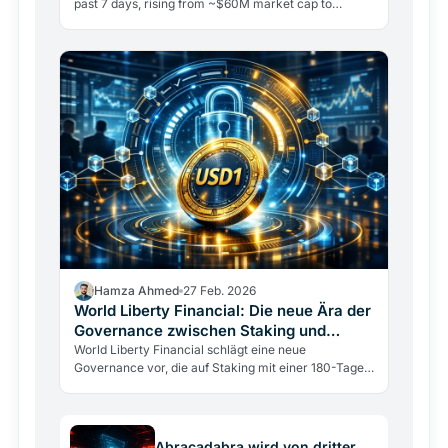
past 7 days, rising from ~$60M market cap to
$2B.The token is now ranked within the top 50
assets by market cap. What are your thoughts on
RAVE? pic.twitter.com/lIWbE4Xjjq— CoinGecko
(@coingecko) April 14, 2026 Das Open Interest in den
Derivatemärkten üb
Hamza Ahmed
27 Feb. 2026
World Liberty Financial: Die neue Ära der
Governance zwischen Staking und
Stablecoin
World Liberty Financial schlägt eine neue
Governance vor, die auf Staking mit einer 180-Tage-
Sperre, 1-Dollar-Prämien und einer Node/Super
Node-Struktur basiert, um institutionelles Kapital
anzuziehen.
Abracadabra wird von dritter