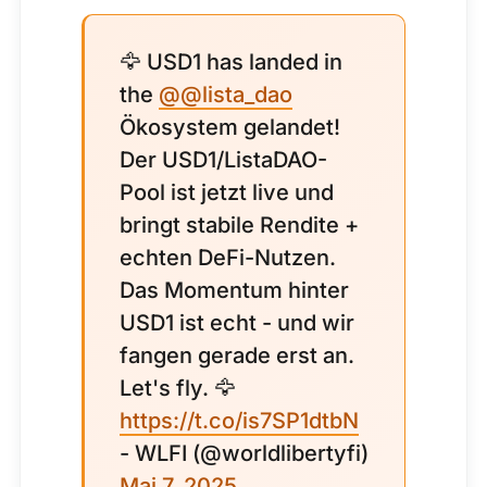
🦅 USD1 has landed in
the
@@lista_dao
Ökosystem gelandet!
Der USD1/ListaDAO-
Pool ist jetzt live und
bringt stabile Rendite +
echten DeFi-Nutzen.
Das Momentum hinter
USD1 ist echt - und wir
fangen gerade erst an.
Let's fly. 🦅
https://t.co/is7SP1dtbN
- WLFI (@worldlibertyfi)
Mai 7, 2025