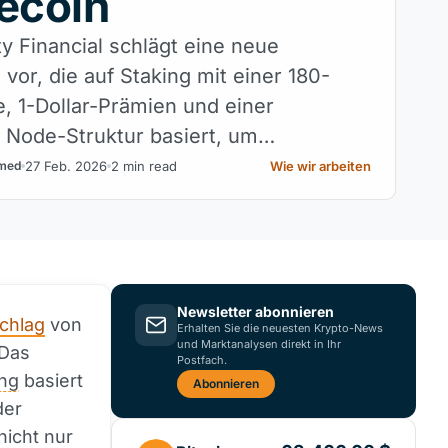
ecoin
ty Financial schlägt eine neue
vor, die auf Staking mit einer 180-
, 1-Dollar-Prämien und einer
Node-Struktur basiert, um
lles Kapital anzuziehen.
27 Feb. 2026
2 min read
Wie wir arbeiten
med
Newsletter abonnieren
chlag
von
Erhalten Sie die neuesten Krypto-News
und Marktanalysen direkt in Ihr
 Das
Postfach.
ing
basiert
Abonnieren
der
nicht nur