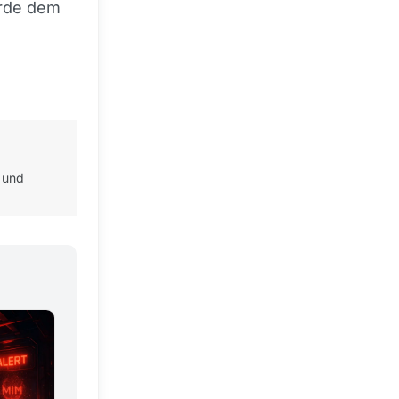
ürde dem
 und