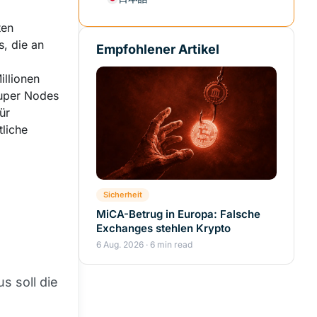
ten
, die an
Empfohlener Artikel
illionen
Super Nodes
ür
tliche
Sicherheit
MiCA-Betrug in Europa: Falsche
Exchanges stehlen Krypto
6 Aug. 2026 · 6 min read
s soll die