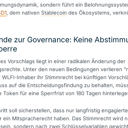
mmungsdynamik, sondern führt ein Belohnungssyste
SD1
, dem nativen
Stablecoin
des Ökosystems, verknüp
nde zur Governance: Keine Abstimm
perre
es Vorschlags liegt in einer radikalen Änderung der
gsrechte. Unter den neuen Bedingungen verlieren "n
 WLFI-Inhaber ihr Stimmrecht bei künftigen Vorsch
luss auf die Entscheidungsfindung zu behalten, müs
e Token für eine Sperrfrist von 180 Tagen hinterlege
itt soll sicherstellen, dass nur langfristig engagierte
 ein Mitspracherecht haben. Das Stimmrecht wird n
h sein, sondern nach zwei Schlüsselvariablen gewicht