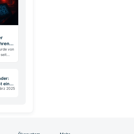
er
ahren
llionen
urde von
seit
llar,
mart
der:
t ein
ärz 2025