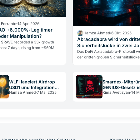
a Ferrante
14 Apr. 2026
O +6.000%: Legitimer
Hamza Ahmed
6 Okt. 2025
der Manipulation?
Abracadabra wird von dritt
 $RAVE recorded a 33x growth
Sicherheitslücke in zwei J
 past 7 days, rising from ~$60M
getroffen und verliert 1,7 Mi
Das DeFi Abracadabra-Protokoll w
ap to $2B.The token is now ranked
der dritten großen Sicherheitslücke 
Dollar
e top 50 assets by market cap.
Anfang 2024 getroffen. Angreifer
 your thoughts on RAVE?
erbeuteten rund 1,7 Millionen US-Do
ter.com/lIWbE4Xjjq— CoinGecko
indem sie eine Kreditprüfung für S
cko) April 14, 2026 Das Open
Contracts umgingen.
WLFI lanciert Airdrop
Smardex-Mitgrün
 in den Derivatemärkten üb
USD1 und Integration
GENIUS-Gesetz is
Hamza Ahmed
7 Mai 2025
Kima Avetisyan
14 M
mit DAO List
Trojaner