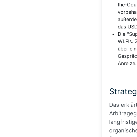
the-Cou
vorbehal
außerde
das USD
Die "Sup
WLFIs. Z
über ei
Gespräch
Anreize.
Strateg
Das erklärt
Arbitrageg
langfristi
organisch