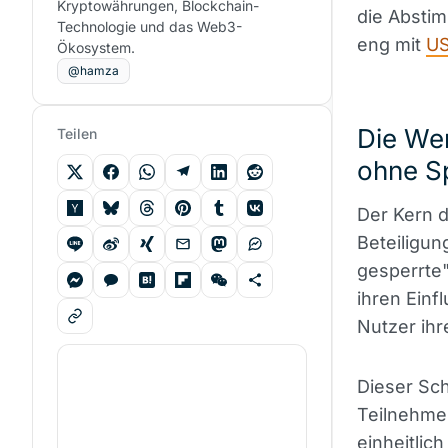
Kryptowährungen, Blockchain-
die Absti
Technologie und das Web3-
eng mit
U
Ökosystem.
@hamza
Die We
Teilen
ohne S
Der Kern d
Beteiligun
gesperrte"
ihren Einf
Nutzer ihr
Dieser Schr
Teilnehmer
einheitlic