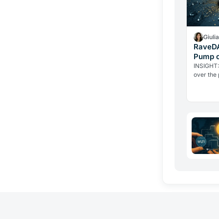
Giuli
RaveDA
Pump o
INSIGHT:
over the
market c
within th
What are
pic.twit
(@coinge
Interest