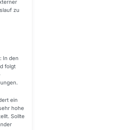
xterner
slauf zu
: In den
d folgt
e
rungen.
ert ein
 sehr hohe
llt. Sollte
ender