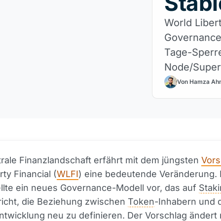
Stabl
World Liber
Governance 
Tage-Sperre
Node/Super 
institutione
Von Hamza Ah
rale Finanzlandschaft erfährt mit dem jüngsten
Vors
ty Financial (
WLFI
) eine bedeutende Veränderung.
ellte ein neues Governance-Modell vor, das auf
Stak
richt, die Beziehung zwischen
Token
-Inhabern und 
ntwicklung neu zu definieren. Der Vorschlag ändert 