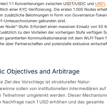
nter) 1:1 Konvertierungen zwischen
USDT
/
USDC
und
USD1
,
tlich einer
KYC
-Verifizierung. Die ersten 1.000 Nodes erhal
m zusätzliche Belohnungen in Form von Governance-Tokens
1-Umtauschvolumen gebunden sind.
er Node"-Stufe: Erfordert einen massiven Einsatz von 50 M
usätzlich zu den Vorteilen der vorherigen Stufe verfügen 
nen garantierten Kommunikationskanal mit dem WLFI-Team f
e über Partnerschaften und potenzielle exklusive wirtschaf
ic Objectives and Arbitrage
e Ziel des Vorschlags ist struktureller Natur:
ewinne sollen von institutionellen Intermediären auf
ge Teilnehmer umgelenkt werden. Dieser Mechanismu
e Nachfrage nach 1 USD erhöhen und das gesamte