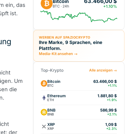
63.466,00 $
Bitcoin
₿
m ein, das
BTC · 24h
+1.10%
ft ist.
WERBEN AUF SPAZIOCRYPTO
ung
Ihre Marke, 9 Sprachen, eine
Plattform.
Media-Kit ansehen →
Top-Krypto
Alle anzeigen →
icht
lägen. Um
Bitcoin
63.466,00 $
BTC
+1.1%
sen die
Ethereum
1.881,80 $
n.
ETH
+1.9%
BNB
586,99 $
BNB
+2.1%
icht
XRP
1,09 $
XRP
+2.3%
et: der