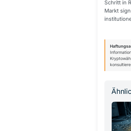
Schritt i
Markt signa
institutio
Haftungsa
Informatio
Kryptowähr
konsultiere
Ähnlic