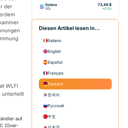
Solana
73,49 $
r der
SOL
+2.1%
ßerdem
zkammer
Diesen Artikel lesen in...
ohnungen
stimmung
Italiano
English
Español
Français
Deutsch
at WLFI
unterteilt
한국어
Русский
中文
Händler auf
C (Over-
日本語