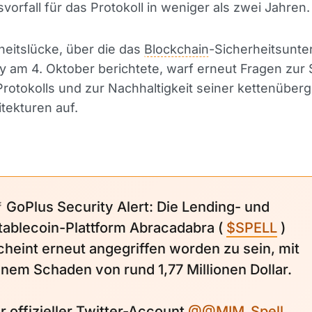
svorfall für das Protokoll in weniger als zwei Jahren.
heitslücke, über die das
Blockchain
-Sicherheitsunt
y am 4. Oktober berichtete, warf erneut Fragen zur 
Protokolls und zur Nachhaltigkeit seiner kettenüber
itekturen auf.
 GoPlus Security Alert: Die Lending- und
tablecoin-Plattform Abracadabra (
$SPELL
)
cheint erneut angegriffen worden zu sein, mit
inem Schaden von rund 1,77 Millionen Dollar.
hr offizieller Twitter-Account
@@MIM_Spell