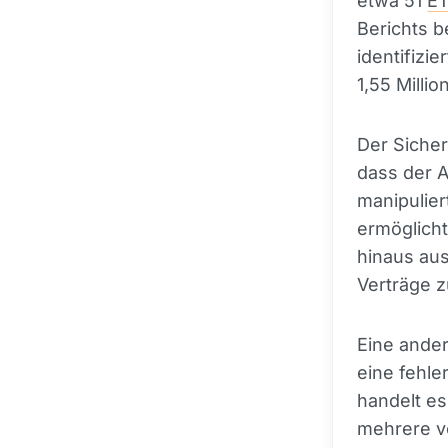
etwa 51
E
Berichts b
identifizi
1,55 Millio
Der Sicher
dass der A
manipulier
ermöglich
hinaus aus
Verträge z
Eine ander
eine fehle
handelt es
mehrere vo