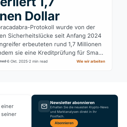
erliert 1,7
onen Dollar
racadabra-Protokoll wurde von der
ßen Sicherheitslücke seit Anfang 2024
ngreifer erbeuteten rund 1,7 Millionen
indem sie eine Kreditprüfung für Smart
umgingen.
6 Okt. 2025
2 min read
Wie wir arbeiten
med
Newsletter abonnieren
 einer
Erhalten Sie die neuesten Krypto-News
und Marktanalysen direkt in Ihr
 seiner
Postfach.
Abonnieren