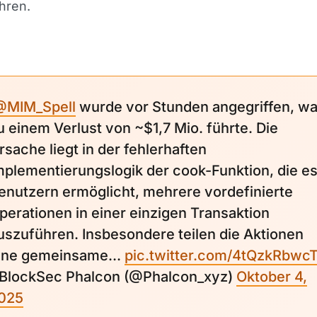
hren.
@MIM_Spell
wurde vor Stunden angegriffen, w
u einem Verlust von ~$1,7 Mio. führte. Die
rsache liegt in der fehlerhaften
mplementierungslogik der cook-Funktion, die e
enutzern ermöglicht, mehrere vordefinierte
perationen in einer einzigen Transaktion
uszuführen. Insbesondere teilen die Aktionen
ine gemeinsame...
pic.twitter.com/4tQzkRbwc
 BlockSec Phalcon (@Phalcon_xyz)
Oktober 4,
025