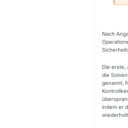
Nach Anga
Operatione
Sicherhei
Die erste,
die Solven
genannt, f
Kontrollke
übersprang
indem er 
wiederholt