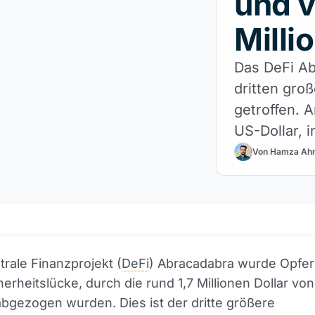
und v
Milli
Das DeFi Ab
dritten gro
getroffen. A
US-Dollar, 
Contracts 
Von Hamza Ah
rale Finanzprojekt (
DeFi
) Abracadabra wurde Opfer
erheitslücke, durch die rund 1,7 Millionen Dollar von
abgezogen wurden. Dies ist der dritte größere