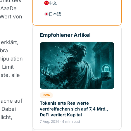
unkt des
中文
x1AaaDe
日本語
 Wert von
Empfohlener Artikel
erklärt,
abra
ipulation
 Limit
te, alle
RWA
sache auf
Tokenisierte Realwerte
. Dabei
verdreifachen sich auf 7,4 Mrd.,
DeFi verliert Kapital
icht,
7 Aug. 2026 · 4 min read