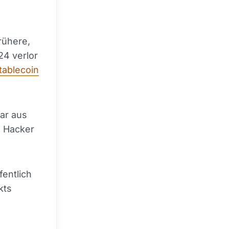
rühere,
24 verlor
tablecoin
lar aus
 Hacker
fentlich
kts