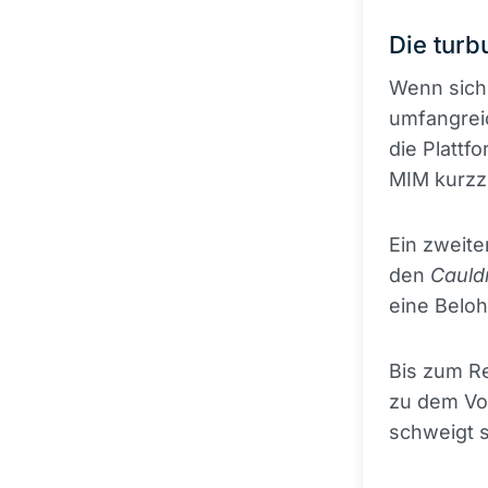
Die turb
Wenn sich 
umfangreic
die Plattf
MIM kurzze
Ein zweite
den
Cauld
eine Belo
Bis zum Re
zu dem Vor
schweigt 