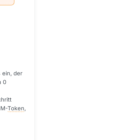
 ein, der
n 0
hritt
IM-
Token
,