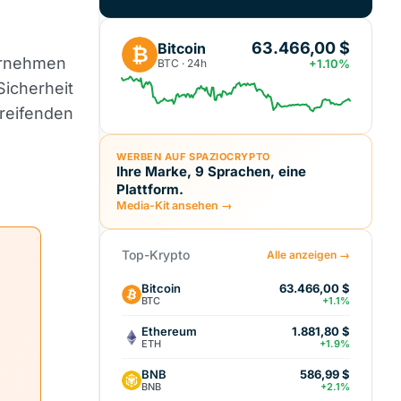
63.466,00 $
Bitcoin
₿
ernehmen
BTC · 24h
+1.10%
Sicherheit
greifenden
WERBEN AUF SPAZIOCRYPTO
Ihre Marke, 9 Sprachen, eine
Plattform.
Media-Kit ansehen →
Top-Krypto
Alle anzeigen →
Bitcoin
63.466,00 $
BTC
+1.1%
Ethereum
1.881,80 $
ETH
+1.9%
BNB
586,99 $
BNB
+2.1%