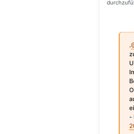
durchzufü
.
z
U
I
B
O
a
e
-
2