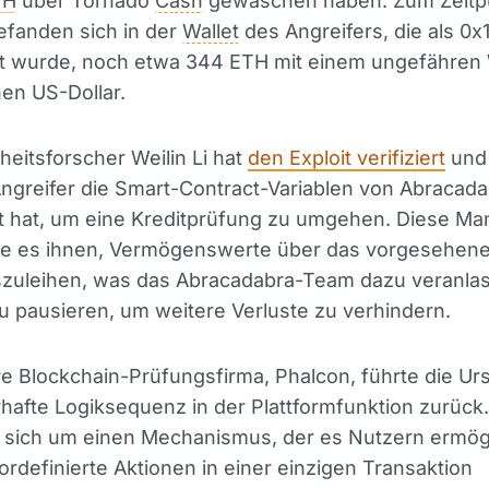
TH
über Tornado
Cash
gewaschen haben. Zum Zeitp
efanden sich in der
Wallet
des Angreifers, die als 0
ert wurde, noch etwa 344 ETH mit einem ungefähren
nen US-Dollar.
heitsforscher Weilin Li hat
den Exploit verifiziert
und 
ngreifer die Smart-Contract-Variablen von Abracad
t hat, um eine Kreditprüfung zu umgehen. Diese Man
te es ihnen, Vermögenswerte über das vorgesehene
zuleihen, was das Abracadabra-Team dazu veranlass
u pausieren, um weitere Verluste zu verhindern.
e Blockchain-Prüfungsfirma, Phalcon, führte die Ur
rhafte Logiksequenz in der Plattformfunktion zurück
 sich um einen Mechanismus, der es Nutzern ermögl
rdefinierte Aktionen in einer einzigen Transaktion