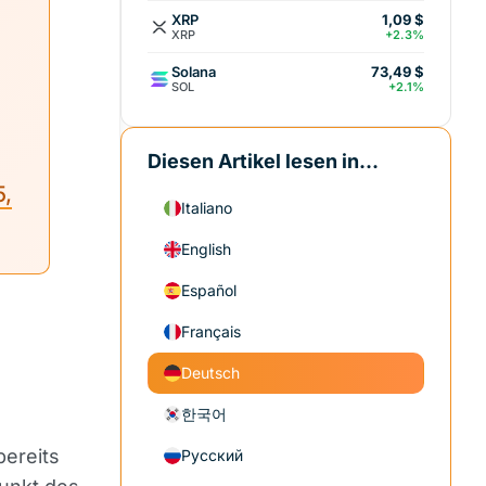
XRP
1,09 $
XRP
+2.3%
Solana
73,49 $
SOL
+2.1%
Diesen Artikel lesen in...
5,
Italiano
English
Español
Français
Deutsch
한국어
bereits
Русский