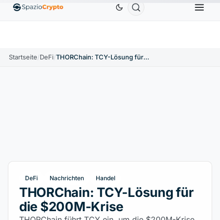
Ethereum
1.880,58 $
Tether
0,9991 $
BNB
586,6
%
ETH
↑1.90%
USDT
↑0.00%
BNB
Startseite
/
DeFi
/
THORChain: TCY-Lösung für die $200M-Krise
DeFi
Nachrichten
Handel
THORChain: TCY-Lösung für
die $200M-Krise
THORChain führt TCY ein, um die $200M-Krise