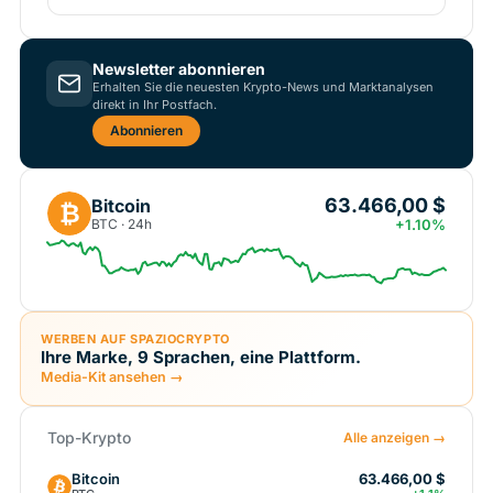
Newsletter abonnieren
Erhalten Sie die neuesten Krypto-News und Marktanalysen
direkt in Ihr Postfach.
Abonnieren
63.466,00 $
Bitcoin
₿
BTC · 24h
+1.10%
WERBEN AUF SPAZIOCRYPTO
Ihre Marke, 9 Sprachen, eine Plattform.
Media-Kit ansehen →
Top-Krypto
Alle anzeigen →
Bitcoin
63.466,00 $