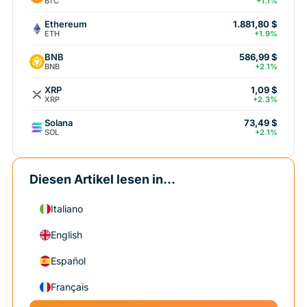
BTC
+1.1%
Ethereum
1.881,80 $
ETH
+1.9%
BNB
586,99 $
BNB
+2.1%
XRP
1,09 $
XRP
+2.3%
Solana
73,49 $
SOL
+2.1%
Diesen Artikel lesen in...
Italiano
English
Español
Français