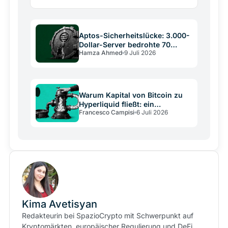
kryptografischer Schutz versagte. Schlüssel, Logik
und…
Aptos-Sicherheitslücke: 3.000-
Dollar-Server bedrohte 70
Hamza Ahmed
9 Juli 2026
Milliarden
Warum Kapital von Bitcoin zu
Hyperliquid fließt: ein
Francesco Campisi
6 Juli 2026
Strukturvergleich
Kima Avetisyan
Redakteurin bei SpazioCrypto mit Schwerpunkt auf
Kryptomärkten, europäischer Regulierung und DeFi.