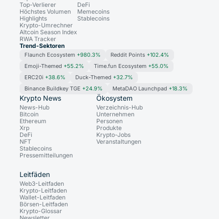
Top-Verlierer
DeFi
Höchstes Volumen
Memecoins
Highlights
Stablecoins
Krypto-Umrechner
Altcoin Season Index
RWA Tracker
Trend-Sektoren
Flaunch Ecosystem
+980.3%
Reddit Points
+102.4%
Emoji-Themed
+55.2%
Time.fun Ecosystem
+55.0%
ERC20i
+38.6%
Duck-Themed
+32.7%
Binance Buildkey TGE
+24.9%
MetaDAO Launchpad
+18.3%
Krypto News
Ökosystem
News-Hub
Verzeichnis-Hub
Bitcoin
Unternehmen
Ethereum
Personen
Xrp
Produkte
DeFi
Krypto-Jobs
NFT
Veranstaltungen
Stablecoins
Pressemitteilungen
Leitfäden
Web3-Leitfaden
Krypto-Leitfaden
Wallet-Leitfaden
Börsen-Leitfaden
Krypto-Glossar
Newsletter