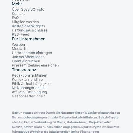
Mehr
Über SpazioCrypto
Kontakt
FAQ
Mitglied werden
Kostenlose Widgets
Haftungsausschlüsse
RSS-Feed
Für Unternehmen
Werben
Media-Kit
Unternehmen eintragen
Job veröffentlichen
Event einreichen
Pressemitteilung einreichen
Transparenz
Redaktionsrichtlinien
Korrekturrichtlinie
Ethik & Unabhängigkeit
KI-Nutzungsrichtlinie
Affiliate-Offenlegung
Gesponserter Inhalt
Haftungsausschluss: Durch die Nutzung dieser Website stimmst du den
Nutzungsbedingungen und der Datenschutzrichtlinie zu. SpazioCrypto
steht in keiner Verbindung zu Coins, Unternehmen, Projekten oder
Events, sofern nicht ausdrücklich angegeben. SpazioCrypto ist eine rein
informative Website: die Inhalte stellen keine Finanz- oder