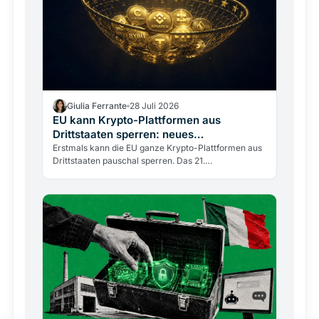
Giulia Ferrante
28 Juli 2026
EU kann Krypto-Plattformen aus
Drittstaaten sperren: neues
Sanktionsmittel
Erstmals kann die EU ganze Krypto-Plattformen aus
Drittstaaten pauschal sperren. Das 21.
Sanktionspaket trifft 14 Anbieter und schafft einen
Präzedenzfall für…