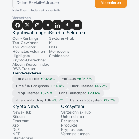
Abonnieren
Kein Spam. Jederzeit abbestellbar.
Vernetzen
Kryptowährungen
Beliebte Sektoren
Coin-Rankings
Sektoren-Hub
Top-Gewinner
KI
Top-Verlierer
DeFi
Höchstes Volumen
Memecoins
Highlights
Stablecoins
Krypto-Umrechner
Altcoin Season Index
RWA Tracker
Trend-Sektoren
IDR Stablecoin
+902.8%
ERC 404
+525.6%
Time.fun Ecosystem
+154.4%
Duck-Themed
+45.2%
Emoji-Themed
+37.5%
Pons Launchpad
+29.6%
Binance Buildkey TGE
+15.7%
bStocks Ecosystem
+15.2%
Krypto News
Ökosystem
News-Hub
Verzeichnis-Hub
Bitcoin
Unternehmen
Ethereum
Personen
Xrp
Produkte
DeFi
Krypto-Jobs
NFT
Veranstaltungen
Stablecoins