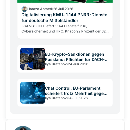
Hamza Ahmed
26 Juli 2026
Digitalisierung KMU: 1.144 PNRR-Dienste
für deutsche Mittelständler
IP4FVG-EDIH liefert 1.144 Dienste für KI,
Cybersicherheit und HPC. Knapp 92 Prozent der 328
Begünstigten sind kleine und mittlere Unternehmen.
EU-Krypto-Sanktionen gegen
Russland: Pflichten für DACH-
Ilya Bratanov
24 Juli 2026
Betreiber
Chat Control: EU-Parlament
scheitert trotz Mehrheit gegen
Ilya Bratanov
14 Juli 2026
Nachrichtenscans