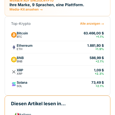
WERBEN AUF SPAZIOCRYPTO
Ihre Marke, 9 Sprachen, eine Plattform.
Media-Kit ansehen →
Top-Krypto
Alle anzeigen →
Bitcoin
63.466,00 $
BTC
+1.1%
Ethereum
1.881,80 $
ETH
+1.9%
BNB
586,99 $
BNB
+2.1%
XRP
1,09 $
XRP
+2.3%
Solana
73,49 $
SOL
+2.1%
Diesen Artikel lesen in...
Italiano