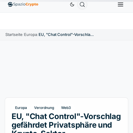
Ethereum
1.880,58 $
Tether
0,9991 $
BNB
5
↑1.10%
ETH
↑1.90%
USDT
↑0.00%
BNB
Startseite
/
Europa
/
EU, "Chat Control"-Vorschlag gefährdet Privatsphäre und Krypto-Sektor
Europa
Verordnung
Web3
EU, "Chat Control"-Vorschlag
gefährdet Privatsphäre und