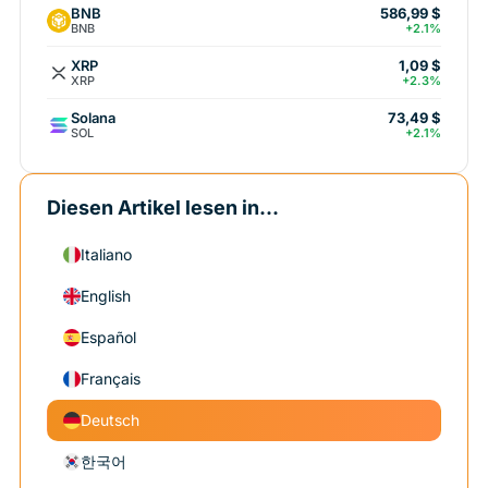
BNB
586,99 $
BNB
+2.1%
XRP
1,09 $
XRP
+2.3%
Solana
73,49 $
SOL
+2.1%
Diesen Artikel lesen in...
Italiano
English
Español
Français
Deutsch
한국어