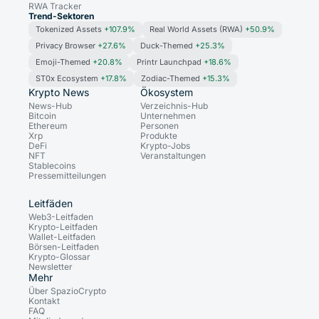
RWA Tracker
Trend-Sektoren
Tokenized Assets
+107.9%
Real World Assets (RWA)
+50.9%
Privacy Browser
+27.6%
Duck-Themed
+25.3%
Emoji-Themed
+20.8%
Printr Launchpad
+18.6%
ST0x Ecosystem
+17.8%
Zodiac-Themed
+15.3%
Krypto News
Ökosystem
News-Hub
Verzeichnis-Hub
Bitcoin
Unternehmen
Ethereum
Personen
Xrp
Produkte
DeFi
Krypto-Jobs
NFT
Veranstaltungen
Stablecoins
Pressemitteilungen
Leitfäden
Web3-Leitfaden
Krypto-Leitfaden
Wallet-Leitfaden
Börsen-Leitfaden
Krypto-Glossar
Newsletter
Mehr
Über SpazioCrypto
Kontakt
FAQ