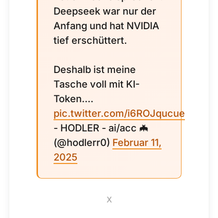
Deepseek war nur der
Anfang und hat NVIDIA
tief erschüttert.
Deshalb ist meine
Tasche voll mit KI-
Token....
pic.twitter.com/i6ROJqucue
- HODLER - ai/acc 🦇
(@hodlerr0)
Februar 11,
2025
X