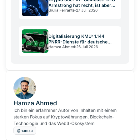
Armstrong hat recht, ist aber
Giulia Ferrante
27 Juli 2026
kein neutraler Schiedsrichter
Digitalisierung KMU: 1.144
PNRR-Dienste für deutsche
Hamza Ahmed
26 Juli 2026
Mittelständler
Hamza Ahmed
Ich bin ein erfahrener Autor von Inhalten mit einem
starken Fokus auf Kryptowährungen, Blockchain-
Technologie und das Web3-Ökosystem.
@hamza