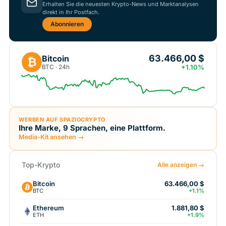
Erhalten Sie die neuesten Krypto-News und Marktanalysen
direkt in Ihr Postfach.
Abonnieren
63.466,00 $
Bitcoin
₿
BTC · 24h
+1.10%
WERBEN AUF SPAZIOCRYPTO
Ihre Marke, 9 Sprachen, eine Plattform.
Media-Kit ansehen →
Top-Krypto
Alle anzeigen →
Bitcoin
63.466,00 $
BTC
+1.1%
Ethereum
1.881,80 $
ETH
+1.9%