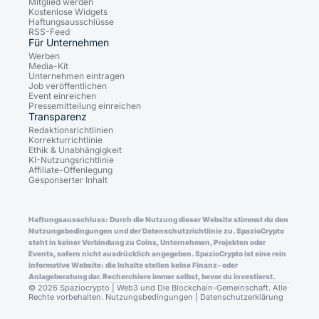
Mitglied werden
Kostenlose Widgets
Haftungsausschlüsse
RSS-Feed
Für Unternehmen
Werben
Media-Kit
Unternehmen eintragen
Job veröffentlichen
Event einreichen
Pressemitteilung einreichen
Transparenz
Redaktionsrichtlinien
Korrekturrichtlinie
Ethik & Unabhängigkeit
KI-Nutzungsrichtlinie
Affiliate-Offenlegung
Gesponserter Inhalt
Haftungsausschluss: Durch die Nutzung dieser Website stimmst du den
Nutzungsbedingungen und der Datenschutzrichtlinie zu. SpazioCrypto
steht in keiner Verbindung zu Coins, Unternehmen, Projekten oder
Events, sofern nicht ausdrücklich angegeben. SpazioCrypto ist eine rein
informative Website: die Inhalte stellen keine Finanz- oder
Anlageberatung dar. Recherchiere immer selbst, bevor du investierst.
© 2026 Spaziocrypto | Web3 und Die Blockchain-Gemeinschaft. Alle
Rechte vorbehalten.
Nutzungsbedingungen
|
Datenschutzerklärung