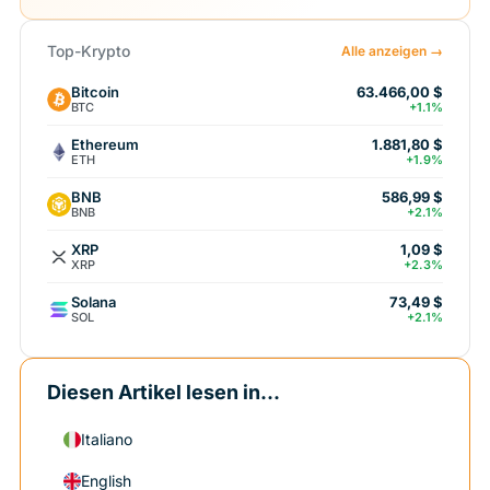
Top-Krypto
Alle anzeigen →
Bitcoin
63.466,00 $
BTC
+1.1%
Ethereum
1.881,80 $
ETH
+1.9%
BNB
586,99 $
BNB
+2.1%
XRP
1,09 $
XRP
+2.3%
Solana
73,49 $
SOL
+2.1%
Diesen Artikel lesen in...
Italiano
English