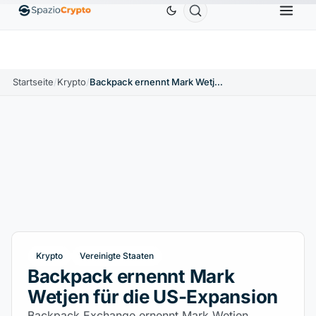
Ethereum
1.880,58 $
Tether
0,9991 $
BNB
58
.10%
ETH
↑1.90%
USDT
↑0.00%
BNB
Startseite
/
Krypto
/
Backpack ernennt Mark Wetjen für die US-Expansion
Krypto
Vereinigte Staaten
Backpack ernennt Mark
Wetjen für die US-Expansion
Backpack Exchange ernennt Mark Wetjen,