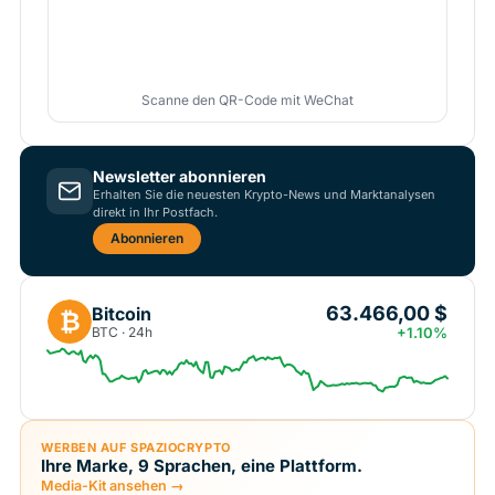
Scanne den QR-Code mit WeChat
Newsletter abonnieren
Erhalten Sie die neuesten Krypto-News und Marktanalysen
direkt in Ihr Postfach.
Abonnieren
63.466,00 $
Bitcoin
₿
BTC · 24h
+1.10%
WERBEN AUF SPAZIOCRYPTO
Ihre Marke, 9 Sprachen, eine Plattform.
Media-Kit ansehen →