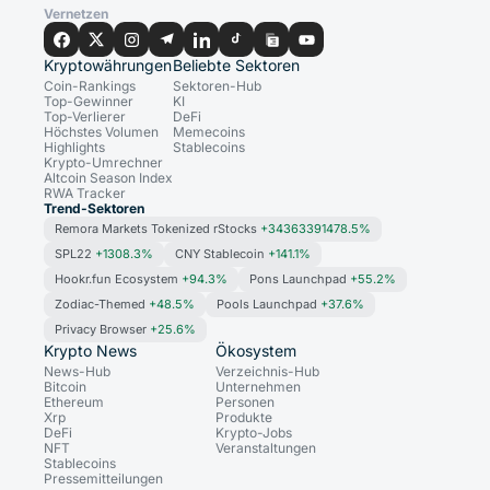
Vernetzen
Kryptowährungen
Beliebte Sektoren
Coin-Rankings
Sektoren-Hub
Top-Gewinner
KI
Top-Verlierer
DeFi
Höchstes Volumen
Memecoins
Highlights
Stablecoins
Krypto-Umrechner
Altcoin Season Index
RWA Tracker
Trend-Sektoren
Remora Markets Tokenized rStocks
+34363391478.5%
SPL22
+1308.3%
CNY Stablecoin
+141.1%
Hookr.fun Ecosystem
+94.3%
Pons Launchpad
+55.2%
Zodiac-Themed
+48.5%
Pools Launchpad
+37.6%
Privacy Browser
+25.6%
Krypto News
Ökosystem
News-Hub
Verzeichnis-Hub
Bitcoin
Unternehmen
Ethereum
Personen
Xrp
Produkte
DeFi
Krypto-Jobs
NFT
Veranstaltungen
Stablecoins
Pressemitteilungen