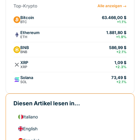
Top-Krypto
Alle anzeigen →
Bitcoin
63.466,00 $
BTC
+1.1%
Ethereum
1.881,80 $
ETH
+1.9%
BNB
586,99 $
BNB
+2.1%
XRP
1,09 $
XRP
+2.3%
Solana
73,49 $
SOL
+2.1%
Diesen Artikel lesen in...
Italiano
English