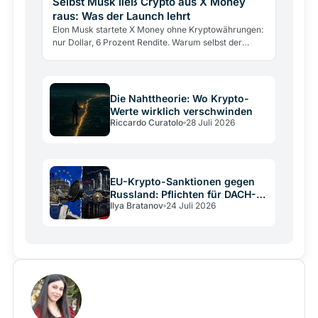
Selbst Musk ließ Crypto aus X Money
raus: Was der Launch lehrt
Elon Musk startete X Money ohne Kryptowährungen:
nur Dollar, 6 Prozent Rendite. Warum selbst der
größte Krypto-Verfechter sie draußen ließ und was
das über…
Die Nahttheorie: Wo Krypto-
Werte wirklich verschwinden
Riccardo Curatolo
28 Juli 2026
EU-Krypto-Sanktionen gegen
Russland: Pflichten für DACH-
Ilya Bratanov
24 Juli 2026
Betreiber