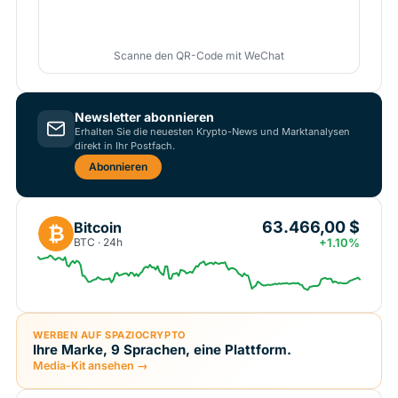
Scanne den QR-Code mit WeChat
Newsletter abonnieren
Erhalten Sie die neuesten Krypto-News und Marktanalysen
direkt in Ihr Postfach.
Abonnieren
63.466,00 $
Bitcoin
₿
BTC · 24h
+1.10%
WERBEN AUF SPAZIOCRYPTO
Ihre Marke, 9 Sprachen, eine Plattform.
Media-Kit ansehen →