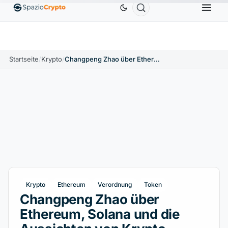
Ethereum
1.880,58 $
Tether
0,9991 $
BNB
586,
%
ETH
↑1.90%
USDT
↑0.00%
BNB
Startseite
/
Krypto
/
Changpeng Zhao über Ethereum, Solana und die Aussichten von Krypto
Krypto
Ethereum
Verordnung
Token
Changpeng Zhao über
Ethereum, Solana und die