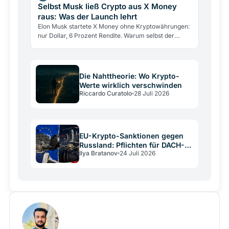
Selbst Musk ließ Crypto aus X Money
raus: Was der Launch lehrt
Elon Musk startete X Money ohne Kryptowährungen:
nur Dollar, 6 Prozent Rendite. Warum selbst der
größte Krypto-Verfechter sie draußen ließ und was
das über…
Die Nahttheorie: Wo Krypto-
Werte wirklich verschwinden
Riccardo Curatolo
28 Juli 2026
EU-Krypto-Sanktionen gegen
Russland: Pflichten für DACH-
Ilya Bratanov
24 Juli 2026
Betreiber