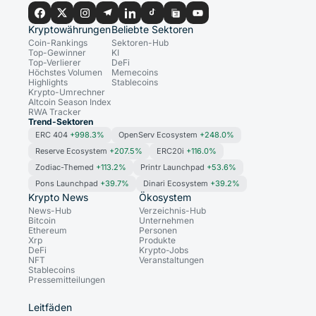
Kryptowährungen
Beliebte Sektoren
Coin-Rankings
Sektoren-Hub
Top-Gewinner
KI
Top-Verlierer
DeFi
Höchstes Volumen
Memecoins
Highlights
Stablecoins
Krypto-Umrechner
Altcoin Season Index
RWA Tracker
Trend-Sektoren
ERC 404
+998.3%
OpenServ Ecosystem
+248.0%
Reserve Ecosystem
+207.5%
ERC20i
+116.0%
Zodiac-Themed
+113.2%
Printr Launchpad
+53.6%
Pons Launchpad
+39.7%
Dinari Ecosystem
+39.2%
Krypto News
Ökosystem
News-Hub
Verzeichnis-Hub
Bitcoin
Unternehmen
Ethereum
Personen
Xrp
Produkte
DeFi
Krypto-Jobs
NFT
Veranstaltungen
Stablecoins
Pressemitteilungen
Leitfäden