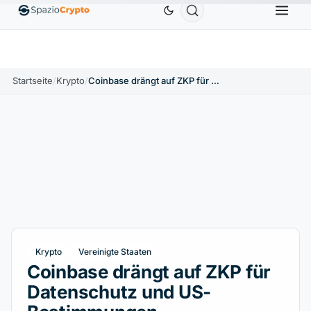
Ethereum
1.880,58 $
Tether
0,9991 $
BNB
58
.10%
ETH
↑1.90%
USDT
↑0.00%
BNB
Startseite
/
Krypto
/
Coinbase drängt auf ZKP für Datenschutz und US-Bestimmungen
Krypto
Vereinigte Staaten
Coinbase drängt auf ZKP für
Datenschutz und US-