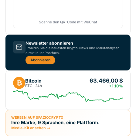
Scanne den QR-Code mit WeChat
Newsletter abonnieren
Erhalten Sie die neuesten Krypto-News und Marktanalysen
direkt in Ihr Postfach.
Abonnieren
63.466,00 $
Bitcoin
₿
BTC · 24h
+1.10%
WERBEN AUF SPAZIOCRYPTO
Ihre Marke, 9 Sprachen, eine Plattform.
Media-Kit ansehen →