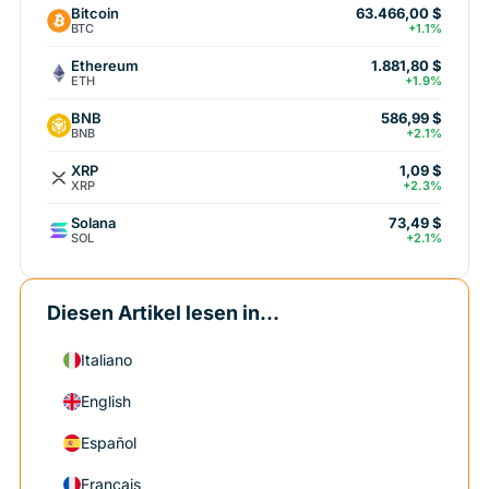
Bitcoin
63.466,00 $
BTC
+1.1%
Ethereum
1.881,80 $
ETH
+1.9%
BNB
586,99 $
BNB
+2.1%
XRP
1,09 $
XRP
+2.3%
Solana
73,49 $
SOL
+2.1%
Diesen Artikel lesen in...
Italiano
English
Español
Français