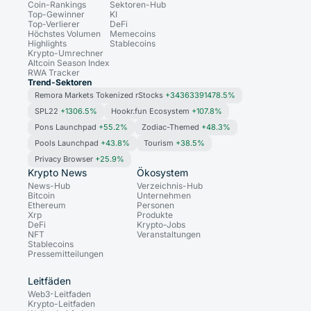
Coin-Rankings
Sektoren-Hub
Top-Gewinner
KI
Top-Verlierer
DeFi
Höchstes Volumen
Memecoins
Highlights
Stablecoins
Krypto-Umrechner
Altcoin Season Index
RWA Tracker
Trend-Sektoren
Remora Markets Tokenized rStocks
+34363391478.5%
SPL22
+1306.5%
Hookr.fun Ecosystem
+107.8%
Pons Launchpad
+55.2%
Zodiac-Themed
+48.3%
Pools Launchpad
+43.8%
Tourism
+38.5%
Privacy Browser
+25.9%
Krypto News
Ökosystem
News-Hub
Verzeichnis-Hub
Bitcoin
Unternehmen
Ethereum
Personen
Xrp
Produkte
DeFi
Krypto-Jobs
NFT
Veranstaltungen
Stablecoins
Pressemitteilungen
Leitfäden
Web3-Leitfaden
Krypto-Leitfaden