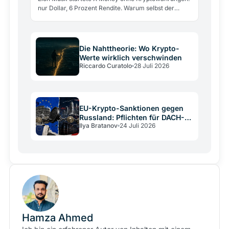
nur Dollar, 6 Prozent Rendite. Warum selbst der
größte Krypto-Verfechter sie draußen ließ und was
das über…
Die Nahttheorie: Wo Krypto-
Werte wirklich verschwinden
Riccardo Curatolo
28 Juli 2026
EU-Krypto-Sanktionen gegen
Russland: Pflichten für DACH-
Ilya Bratanov
24 Juli 2026
Betreiber
Hamza Ahmed