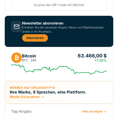
Scanne den QR-Code mit WeChat
Newsletter abonnieren
Erhalten Sie die neuesten Krypto-News und Marktanalysen
direkt in Ihr Postfach.
Abonnieren
63.466,00 $
Bitcoin
₿
BTC · 24h
+1.10%
WERBEN AUF SPAZIOCRYPTO
Ihre Marke, 9 Sprachen, eine Plattform.
Media-Kit ansehen →
Top-Krypto
Alle anzeigen →