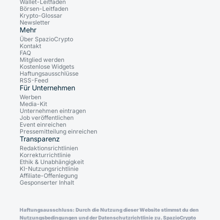
Wallet-Leitfaden
Börsen-Leitfaden
Krypto-Glossar
Newsletter
Mehr
Über SpazioCrypto
Kontakt
FAQ
Mitglied werden
Kostenlose Widgets
Haftungsausschlüsse
RSS-Feed
Für Unternehmen
Werben
Media-Kit
Unternehmen eintragen
Job veröffentlichen
Event einreichen
Pressemitteilung einreichen
Transparenz
Redaktionsrichtlinien
Korrekturrichtlinie
Ethik & Unabhängigkeit
KI-Nutzungsrichtlinie
Affiliate-Offenlegung
Gesponserter Inhalt
Haftungsausschluss: Durch die Nutzung dieser Website stimmst du den
Nutzungsbedingungen und der Datenschutzrichtlinie zu. SpazioCrypto