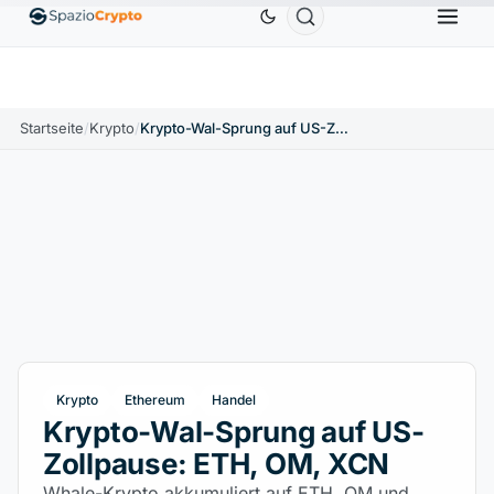
Ethereum
1.880,58 $
Tether
0,9991 $
BNB
58
.10%
ETH
↑1.90%
USDT
↑0.00%
BNB
Startseite
/
Krypto
/
Krypto-Wal-Sprung auf US-Zollpause: ETH, OM, XCN
Krypto
Ethereum
Handel
Krypto-Wal-Sprung auf US-
Zollpause: ETH, OM, XCN
Whale-Krypto akkumuliert auf ETH, OM und