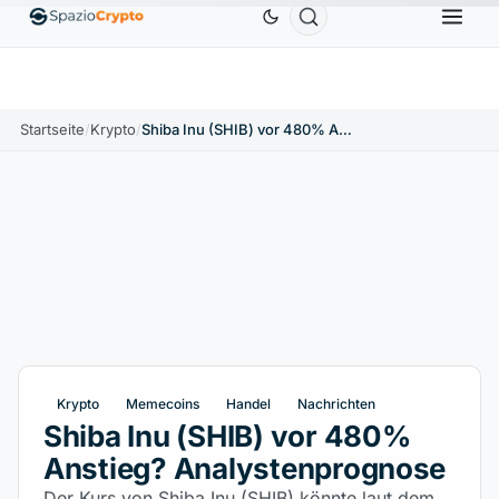
Ethereum
1.880,58 $
Tether
0,9991 $
BNB
5
1.10%
ETH
↑1.90%
USDT
↑0.00%
BNB
Startseite
/
Krypto
/
Shiba Inu (SHIB) vor 480% Anstieg? Analystenprognose
Krypto
Memecoins
Handel
Nachrichten
Shiba Inu (SHIB) vor 480%
Anstieg? Analystenprognose
Der Kurs von Shiba Inu (SHIB) könnte laut dem