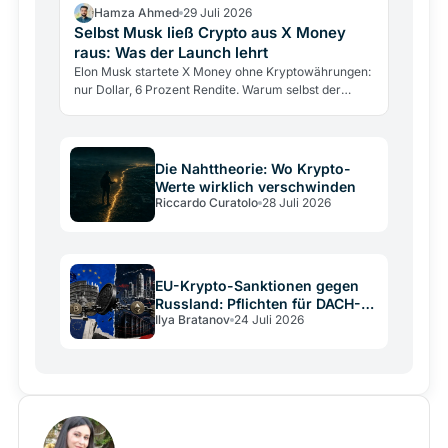
Hamza Ahmed
29 Juli 2026
Selbst Musk ließ Crypto aus X Money
raus: Was der Launch lehrt
Elon Musk startete X Money ohne Kryptowährungen:
nur Dollar, 6 Prozent Rendite. Warum selbst der
größte Krypto-Verfechter sie draußen ließ und was
das über…
Die Nahttheorie: Wo Krypto-
Werte wirklich verschwinden
Riccardo Curatolo
28 Juli 2026
EU-Krypto-Sanktionen gegen
Russland: Pflichten für DACH-
Ilya Bratanov
24 Juli 2026
Betreiber