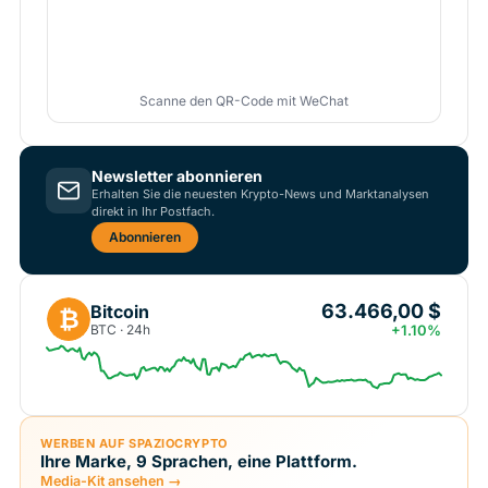
Scanne den QR-Code mit WeChat
Newsletter abonnieren
Erhalten Sie die neuesten Krypto-News und Marktanalysen
direkt in Ihr Postfach.
Abonnieren
63.466,00 $
Bitcoin
₿
BTC · 24h
+1.10%
WERBEN AUF SPAZIOCRYPTO
Ihre Marke, 9 Sprachen, eine Plattform.
Media-Kit ansehen →