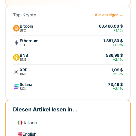
Top-Krypto
Alle anzeigen →
Bitcoin
63.466,00 $
BTC
+1.1%
Ethereum
1.881,80 $
ETH
+1.9%
BNB
586,99 $
BNB
+2.1%
XRP
1,09 $
XRP
+2.3%
Solana
73,49 $
SOL
+2.1%
Diesen Artikel lesen in...
Italiano
English