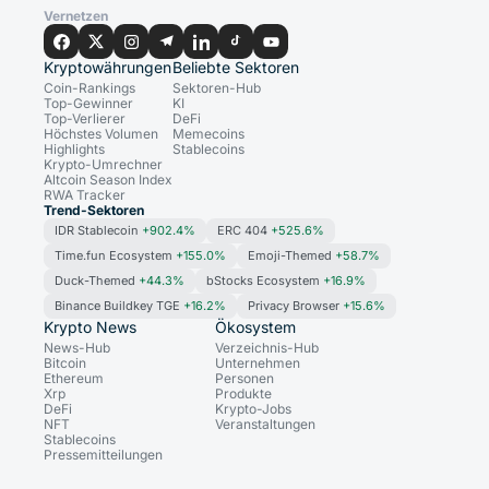
Vernetzen
Kryptowährungen
Beliebte Sektoren
Coin-Rankings
Sektoren-Hub
Top-Gewinner
KI
Top-Verlierer
DeFi
Höchstes Volumen
Memecoins
Highlights
Stablecoins
Krypto-Umrechner
Altcoin Season Index
RWA Tracker
Trend-Sektoren
IDR Stablecoin
+902.4%
ERC 404
+525.6%
Time.fun Ecosystem
+155.0%
Emoji-Themed
+58.7%
Duck-Themed
+44.3%
bStocks Ecosystem
+16.9%
Binance Buildkey TGE
+16.2%
Privacy Browser
+15.6%
Krypto News
Ökosystem
News-Hub
Verzeichnis-Hub
Bitcoin
Unternehmen
Ethereum
Personen
Xrp
Produkte
DeFi
Krypto-Jobs
NFT
Veranstaltungen
Stablecoins
Pressemitteilungen