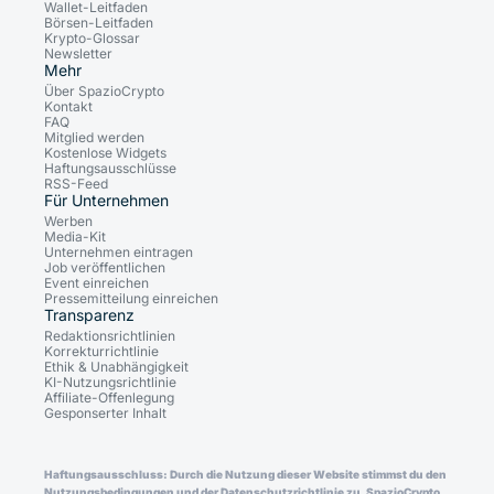
Wallet-Leitfaden
Börsen-Leitfaden
Krypto-Glossar
Newsletter
Mehr
Über SpazioCrypto
Kontakt
FAQ
Mitglied werden
Kostenlose Widgets
Haftungsausschlüsse
RSS-Feed
Für Unternehmen
Werben
Media-Kit
Unternehmen eintragen
Job veröffentlichen
Event einreichen
Pressemitteilung einreichen
Transparenz
Redaktionsrichtlinien
Korrekturrichtlinie
Ethik & Unabhängigkeit
KI-Nutzungsrichtlinie
Affiliate-Offenlegung
Gesponserter Inhalt
Haftungsausschluss: Durch die Nutzung dieser Website stimmst du den
Nutzungsbedingungen und der Datenschutzrichtlinie zu. SpazioCrypto