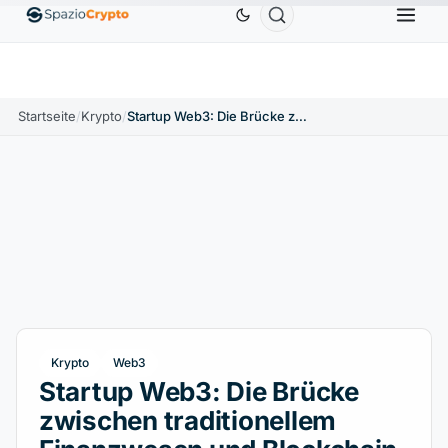
Ethereum
1.880,58 $
Tether
0,9991 $
BNB
58
.10%
ETH
↑1.90%
USDT
↑0.00%
BNB
Startseite
/
Krypto
/
Startup Web3: Die Brücke zwischen traditionellem Finanzwesen und Blockchain
Krypto
Web3
Startup Web3: Die Brücke
zwischen traditionellem