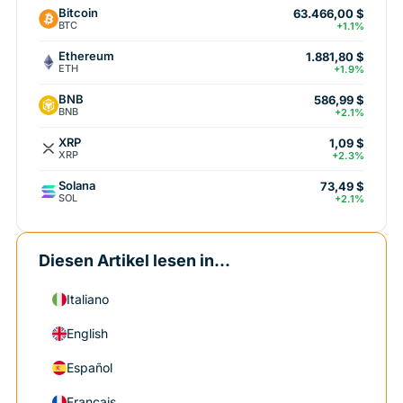
Bitcoin
63.466,00 $
BTC
+1.1%
Ethereum
1.881,80 $
ETH
+1.9%
BNB
586,99 $
BNB
+2.1%
XRP
1,09 $
XRP
+2.3%
Solana
73,49 $
SOL
+2.1%
Diesen Artikel lesen in...
Italiano
English
Español
Français