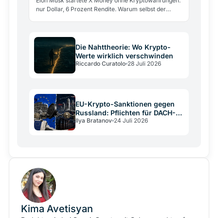
Elon Musk startete X Money ohne Kryptowährungen:
nur Dollar, 6 Prozent Rendite. Warum selbst der
größte Krypto-Verfechter sie draußen ließ und was
das über…
Die Nahttheorie: Wo Krypto-
Werte wirklich verschwinden
Riccardo Curatolo
28 Juli 2026
EU-Krypto-Sanktionen gegen
Russland: Pflichten für DACH-
Ilya Bratanov
24 Juli 2026
Betreiber
Kima Avetisyan