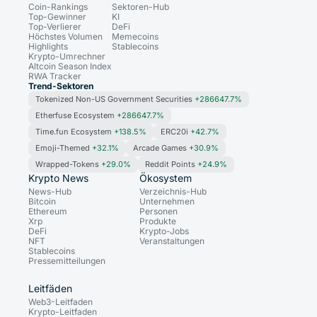
Coin-Rankings
Sektoren-Hub
Top-Gewinner
KI
Top-Verlierer
DeFi
Höchstes Volumen
Memecoins
Highlights
Stablecoins
Krypto-Umrechner
Altcoin Season Index
RWA Tracker
Trend-Sektoren
Tokenized Non-US Government Securities
+286647.7%
Etherfuse Ecosystem
+286647.7%
Time.fun Ecosystem
+138.5%
ERC20i
+42.7%
Emoji-Themed
+32.1%
Arcade Games
+30.9%
Wrapped-Tokens
+29.0%
Reddit Points
+24.9%
Krypto News
Ökosystem
News-Hub
Verzeichnis-Hub
Bitcoin
Unternehmen
Ethereum
Personen
Xrp
Produkte
DeFi
Krypto-Jobs
NFT
Veranstaltungen
Stablecoins
Pressemitteilungen
Leitfäden
Web3-Leitfaden
Krypto-Leitfaden