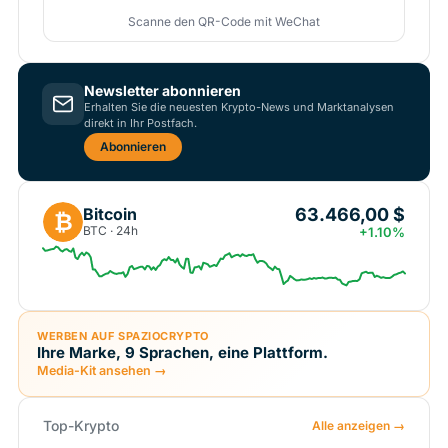
Scanne den QR-Code mit WeChat
Newsletter abonnieren
Erhalten Sie die neuesten Krypto-News und Marktanalysen
direkt in Ihr Postfach.
Abonnieren
63.466,00 $
Bitcoin
₿
BTC · 24h
+1.10%
WERBEN AUF SPAZIOCRYPTO
Ihre Marke, 9 Sprachen, eine Plattform.
Media-Kit ansehen →
Top-Krypto
Alle anzeigen →