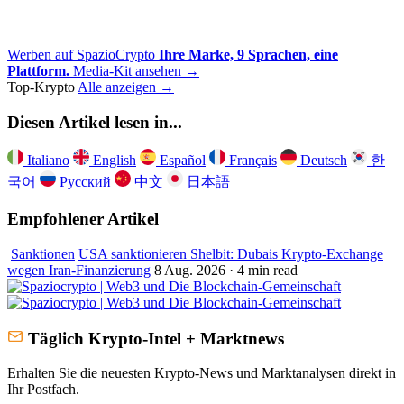
Werben auf SpazioCrypto
Ihre Marke, 9 Sprachen, eine
Plattform.
Media-Kit ansehen →
Top-Krypto
Alle anzeigen →
Diesen Artikel lesen in...
Italiano
English
Español
Français
Deutsch
한
국어
Русский
中文
日本語
Empfohlener Artikel
Sanktionen
USA sanktionieren Shelbit: Dubais Krypto-Exchange
wegen Iran-Finanzierung
8 Aug. 2026 · 4 min read
Täglich Krypto-Intel + Marktnews
Erhalten Sie die neuesten Krypto-News und Marktanalysen direkt in
Ihr Postfach.