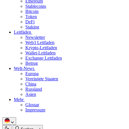
Ethereum
Stablecoins
Bitcoin
Token
DeFi
Staking
Leitfäden
Newsletter
Web3 Leitfaden
Krypto-Leitfaden
Wallet-Leitfaden
Exchange Leitfaden
Betrug
Welt-News
Europa
Vereinigte Staaten
China
Russland
Asien
Mehr
Glossar
Impressum