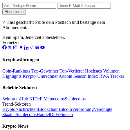
Abonnieren
✓ Fast geschafft! Prüfe dein Postfach und bestätige dein
Abonnement.
Kein Spam. Jederzeit abbestellbar.
Vernetzen
Kryptowährungen
Coin-Rankings
Top-Gewinner
Top-Verlierer
Höchstes Volumen
Highlights
Krypto-Umrechner
Altcoin Season Index
RWA Tracker
Beliebte Sektoren
Sektoren-Hub
KI
DeFi
Memecoins
Stablecoins
Trend-Sektoren
Krypto
Nachrichten
Blockchain
Bitcoin
Verordnung
Vereinigte
Staaten
Stablecoins
Handel
DeFi
Fintech
Krypto News