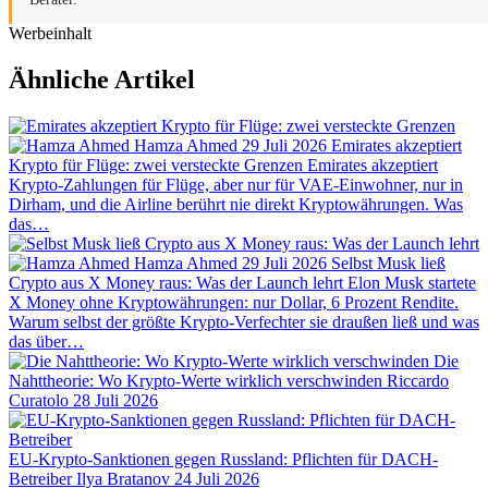
Werbeinhalt
Ähnliche Artikel
Hamza Ahmed
29 Juli 2026
Emirates akzeptiert
Krypto für Flüge: zwei versteckte Grenzen
Emirates akzeptiert
Krypto-Zahlungen für Flüge, aber nur für VAE-Einwohner, nur in
Dirham, und die Airline berührt nie direkt Kryptowährungen. Was
das…
Hamza Ahmed
29 Juli 2026
Selbst Musk ließ
Crypto aus X Money raus: Was der Launch lehrt
Elon Musk startete
X Money ohne Kryptowährungen: nur Dollar, 6 Prozent Rendite.
Warum selbst der größte Krypto-Verfechter sie draußen ließ und was
das über…
Die
Nahttheorie: Wo Krypto-Werte wirklich verschwinden
Riccardo
Curatolo
28 Juli 2026
EU-Krypto-Sanktionen gegen Russland: Pflichten für DACH-
Betreiber
Ilya Bratanov
24 Juli 2026