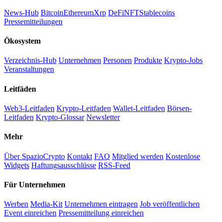
News-Hub
Bitcoin
Ethereum
Xrp
DeFi
NFT
Stablecoins
Pressemitteilungen
Ökosystem
Verzeichnis-Hub
Unternehmen
Personen
Produkte
Krypto-Jobs
Veranstaltungen
Leitfäden
Web3-Leitfaden
Krypto-Leitfaden
Wallet-Leitfaden
Börsen-
Leitfaden
Krypto-Glossar
Newsletter
Mehr
Über SpazioCrypto
Kontakt
FAQ
Mitglied werden
Kostenlose
Widgets
Haftungsausschlüsse
RSS-Feed
Für Unternehmen
Werben
Media-Kit
Unternehmen eintragen
Job veröffentlichen
Event einreichen
Pressemitteilung einreichen