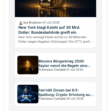
Ilya Bratanov
31 Juli 2026
New York klagt Kalshi auf 36 Mrd.
Dollar: Bundesbehörde greift ein
New York verklagt Kalshi auf bis zu 36 Milliarden
Dollar wegen illegalem Glücksspiel. Die CFTC greift
gleichzeitig ein, um die Klage zu stoppen.
Bitcoins Bürgerkrieg 2026:
Saylor nennt die Regeln eine
Francesco Campisi
31 Juli 2026
Verfassung
Fed hält Zinsen bei 9:3-
Spaltung: Crypto-Erholung auf
Francesco Campisi
29 Juli 2026
wackligem Grund