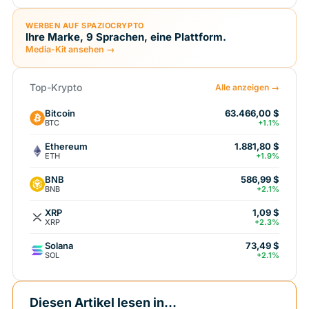
WERBEN AUF SPAZIOCRYPTO
Ihre Marke, 9 Sprachen, eine Plattform.
Media-Kit ansehen →
Top-Krypto
Alle anzeigen →
Bitcoin
63.466,00 $
BTC
+1.1%
Ethereum
1.881,80 $
ETH
+1.9%
BNB
586,99 $
BNB
+2.1%
XRP
1,09 $
XRP
+2.3%
Solana
73,49 $
SOL
+2.1%
Diesen Artikel lesen in...