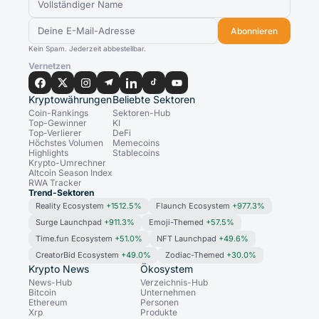
Abonnieren
Kein Spam. Jederzeit abbestellbar.
Vernetzen
Kryptowährungen
Beliebte Sektoren
Coin-Rankings
Sektoren-Hub
Top-Gewinner
KI
Top-Verlierer
DeFi
Höchstes Volumen
Memecoins
Highlights
Stablecoins
Krypto-Umrechner
Altcoin Season Index
RWA Tracker
Trend-Sektoren
Reality Ecosystem
+1512.5%
Flaunch Ecosystem
+977.3%
Surge Launchpad
+911.3%
Emoji-Themed
+57.5%
Time.fun Ecosystem
+51.0%
NFT Launchpad
+49.6%
CreatorBid Ecosystem
+49.0%
Zodiac-Themed
+30.0%
Krypto News
Ökosystem
News-Hub
Verzeichnis-Hub
Bitcoin
Unternehmen
Ethereum
Personen
Xrp
Produkte