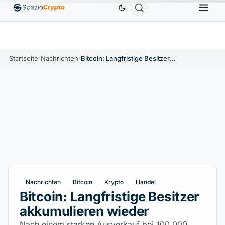
Ethereum
1.880,58 $
Tether
0,9991 $
BNB
586,
0%
ETH
↑1.90%
USDT
↑0.00%
BNB
Startseite
/
Nachrichten
/
Bitcoin: Langfristige Besitzer akkumulieren wieder
Nachrichten
Bitcoin
Krypto
Handel
Bitcoin: Langfristige Besitzer
akkumulieren wieder
Nach einem starken Ausverkauf bei 100.000