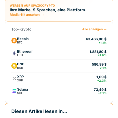
WERBEN AUF SPAZIOCRYPTO
Ihre Marke, 9 Sprachen, eine Plattform.
Media-Kit ansehen →
Top-Krypto
Alle anzeigen →
Bitcoin
63.466,00 $
BTC
+1.1%
Ethereum
1.881,80 $
ETH
+1.9%
BNB
586,99 $
BNB
+2.1%
XRP
1,09 $
XRP
+2.3%
Solana
73,49 $
SOL
+2.1%
Diesen Artikel lesen in...