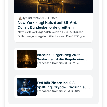
Ilya Bratanov
31 Juli 2026
New York klagt Kalshi auf 36 Mrd.
Dollar: Bundesbehörde greift ein
New York verklagt Kalshi auf bis zu 36 Milliarden
Dollar wegen illegalem Glücksspiel. Die CFTC greift
gleichzeitig ein, um die Klage zu stoppen.
Bitcoins Bürgerkrieg 2026:
Saylor nennt die Regeln eine
Francesco Campisi
31 Juli 2026
Verfassung
Fed hält Zinsen bei 9:3-
Spaltung: Crypto-Erholung auf
Francesco Campisi
29 Juli 2026
wackligem Grund