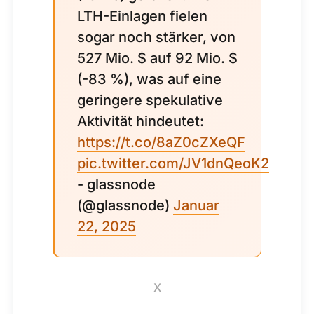
LTH-Einlagen fielen
sogar noch stärker, von
527 Mio. $ auf 92 Mio. $
(-83 %), was auf eine
geringere spekulative
Aktivität hindeutet:
https://t.co/8aZ0cZXeQF
pic.twitter.com/JV1dnQeoK2
- glassnode
(@glassnode)
Januar
22, 2025
X