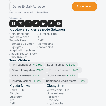
Abonnieren
Kein Spam. Jederzeit abbestellbar.
Vernetzen
Kryptowährungen
Beliebte Sektoren
Coin-Rankings
Sektoren-Hub
Top-Gewinner
KI
Top-Verlierer
DeFi
Höchstes Volumen
Memecoins
Highlights
Stablecoins
Krypto-Umrechner
Altcoin Season Index
RWA Tracker
Trend-Sektoren
NFT Launchpad
+49.9%
Duck-Themed
+23.9%
Orynth Ecosystem
+21.8%
ST0x Ecosystem
+17.8%
Privacy Browser
+16.4%
Zodiac-Themed
+15.2%
Strategy Games
+10.2%
Robinhood Chain Meme
+9.2%
Krypto News
Ökosystem
News-Hub
Verzeichnis-Hub
Bitcoin
Unternehmen
Ethereum
Personen
Xrp
Produkte
DeFi
Krypto-Jobs