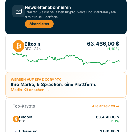
Newsletter abonnieren
Erhalten Sie die neuesten Krypto-News und Marktanalysen
direkt in Ihr Postfach.
Abonnieren
63.466,00 $
Bitcoin
₿
BTC · 24h
+1.10%
WERBEN AUF SPAZIOCRYPTO
Ihre Marke, 9 Sprachen, eine Plattform.
Media-Kit ansehen →
Top-Krypto
Alle anzeigen →
Bitcoin
63.466,00 $
BTC
+1.1%
Ethereum
1.881,80 $