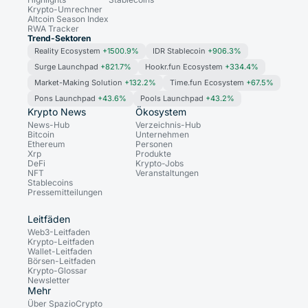
Krypto-Umrechner
Altcoin Season Index
RWA Tracker
Trend-Sektoren
Reality Ecosystem
+1500.9%
IDR Stablecoin
+906.3%
Surge Launchpad
+821.7%
Hookr.fun Ecosystem
+334.4%
Market-Making Solution
+132.2%
Time.fun Ecosystem
+67.5%
Pons Launchpad
+43.6%
Pools Launchpad
+43.2%
Krypto News
Ökosystem
News-Hub
Verzeichnis-Hub
Bitcoin
Unternehmen
Ethereum
Personen
Xrp
Produkte
DeFi
Krypto-Jobs
NFT
Veranstaltungen
Stablecoins
Pressemitteilungen
Leitfäden
Web3-Leitfaden
Krypto-Leitfaden
Wallet-Leitfaden
Börsen-Leitfaden
Krypto-Glossar
Newsletter
Mehr
Über SpazioCrypto