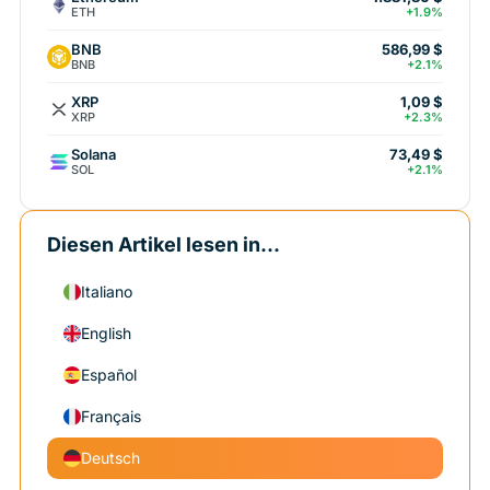
ETH
+1.9%
BNB
586,99 $
BNB
+2.1%
XRP
1,09 $
XRP
+2.3%
Solana
73,49 $
SOL
+2.1%
Diesen Artikel lesen in...
Italiano
English
Español
Français
Deutsch