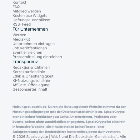
Kontakt
FAQ
Mitglied werden
Kostenlose Widgets
Haftungsausschlüsse
RSS-Feed
Für Unternehmen
Werben
Media-Kit
Unternehmen eintragen
Job veröffentlichen
Event einreichen
Pressemitteilung einreichen
Transparenz
Redaktionsrichtlinien
Korrekturrichtlinie
Ethik & Unabhängigkeit
KI-Nutzungsrichtlinie
Affiliate-Offenlegung
Gesponserter Inhalt
Haftungsausschluss: Durch die Nutzung dieser Website stimmst du den
Nutzungsbedingungen und der Datenschutzrichtlinie zu. SpazioCrypto
steht in keiner Verbindung zu Coins, Unternehmen, Projekten oder
Events, sofern nicht ausdrücklich angegeben. SpazioCrypto ist eine rein
informative Website: die Inhalte stellen keine Finanz- oder
Anlageberatung dar. Recherchiere immer selbst, bevor du investierst.
© 2026 Spaziocrypto | Web3 und Die Blockchain-Gemeinschaft. Alle