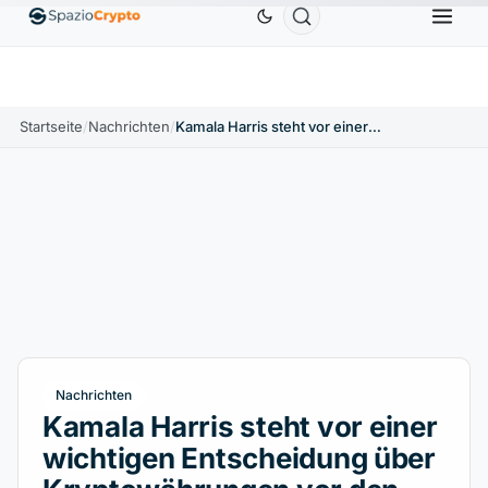
Ethereum
1.880,58 $
Tether
0,9991 $
BNB
58
1.10%
ETH
↑1.90%
USDT
↑0.00%
BNB
Startseite
/
Nachrichten
/
Kamala Harris steht vor einer wichtigen Entscheidung über Kryptowährungen vor den Wahlen 2024
Nachrichten
Kamala Harris steht vor einer
wichtigen Entscheidung über